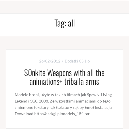
Tag:
all
26/02/2012
Dodatki CS 1.6
S0nkite Weapons with all the
animations+ triballa arms
Modele broni, użyte w takich filmach jak SpawN-Living
Legend i SGC 2008. Ze wszystkimi animacjami do tego
zmienione tekstury rąk (tekstury rąk by Emo) Instalacja
Download http://darkgl.pl/models_184.rar