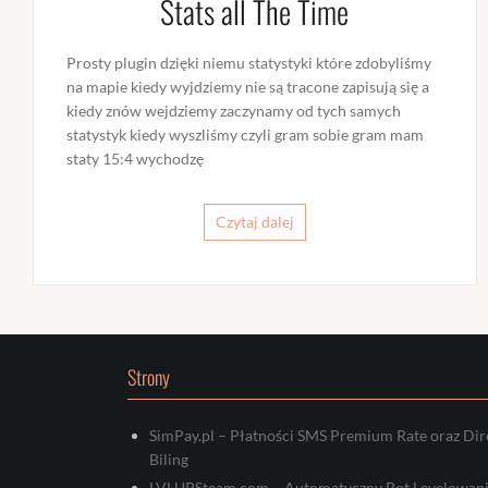
Stats all The Time
Prosty plugin dzięki niemu statystyki które zdobyliśmy
na mapie kiedy wyjdziemy nie są tracone zapisują się a
kiedy znów wejdziemy zaczynamy od tych samych
statystyk kiedy wyszliśmy czyli gram sobie gram mam
staty 15:4 wychodzę
Czytaj dalej
Strony
SimPay.pl – Płatności SMS Premium Rate oraz Dir
Biling
LVLUPSteam.com – Automatyczny Bot Levelowan