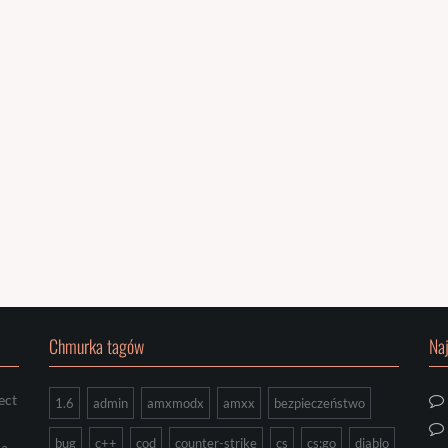
Chmurka tagów
Na
ect
1.6
admin
amxmodx
amxx
bezpieczeństwo
bug
c++
cod
counter-strike
cs
cs:go
diablo
ia