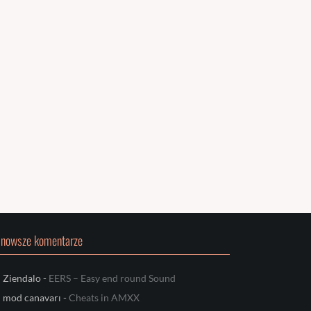
jnowsze komentarze
Ziendalo
-
EERS – Easy end round Sound
mod canavarı
-
Cheats in AMXX