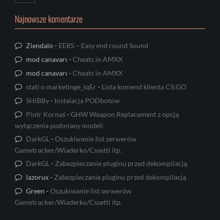
Najnowsze komentarze
Ziendalo
-
EERS – Easy end round Sound
mod canavarı
-
Cheats in AMXX
mod canavarı
-
Cheats in AMXX
stati o marketinge_lqEr
-
Lista komend klienta CS:GO
SHiBBy
-
Instalacja PODbotow
Piotr Kornaś
-
GHW Weapon Replacement z opcją
wyłączenia podmiany modeli
DarkGL
-
Oszukiwanie list serwerów
Gametracker/Wiaderko/Cssetti itp.
DarkGL
-
Zabezpieczanie pluginu przed dekompilacją
lazorux
-
Zabezpieczanie pluginu przed dekompilacją
Green
-
Oszukiwanie list serwerów
Gametracker/Wiaderko/Cssetti itp.