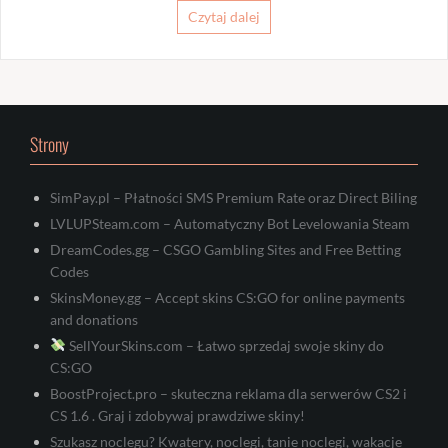
Czytaj dalej
Strony
SimPay.pl – Płatności SMS Premium Rate oraz Direct Biling
LVLUPSteam.com – Automatyczny Bot Levelowania Steam
DreamCodes.gg – CSGO Gambling Sites and Free Betting
Codes
SkinsMoney.gg – Accept skins CS:GO for online payments
and donations
SellYourSkins.com – Łatwo sprzedaj swoje skiny do
CS:GO
BoostProject.pro – skuteczna reklama dla serwerów CS2 i
CS 1.6 . Graj i zdobywaj prawdziwe skiny!
Szukasz noclegu? Kwatery, noclegi, tanie noclegi, wakacje