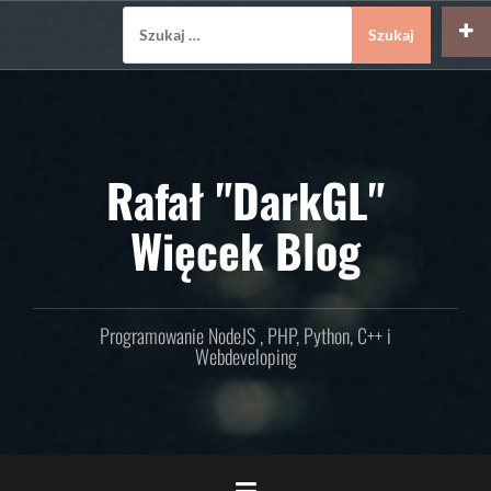
Skip
Szukaj:
to
content
Rafał "DarkGL"
Więcek Blog
Programowanie NodeJS , PHP, Python, C++ i
Webdeveloping