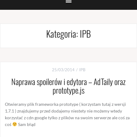
Kategoria:
IPB
25/03/2014
IPB
Naprawa spoilerów i edytora – AdTaily oraz
prototype.js
Otwieramy plik frameworka prototype ( korzystam tutaj z wersji
1.7.1 ) znajdujemy przed dodajemy niestety nie możemy wtedy
korzystać z cdn google tylko z plików na swoim serwerze ale coś za
coś
Sam błąd