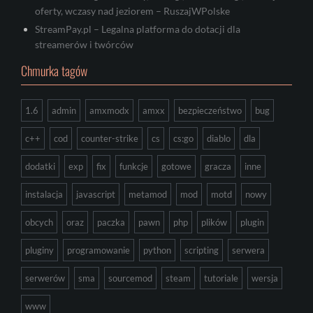
oferty, wczasy nad jeziorem – RuszajWPolske
StreamPay.pl – Legalna platforma do dotacji dla
streamerów i twórców
Chmurka tagów
1.6
admin
amxmodx
amxx
bezpieczeństwo
bug
c++
cod
counter-strike
cs
cs:go
diablo
dla
dodatki
exp
fix
funkcje
gotowe
gracza
inne
instalacja
javascript
metamod
mod
motd
nowy
obcych
oraz
paczka
pawn
php
plików
plugin
pluginy
programowanie
python
scripting
serwera
serwerów
sma
sourcemod
steam
tutoriale
wersja
www