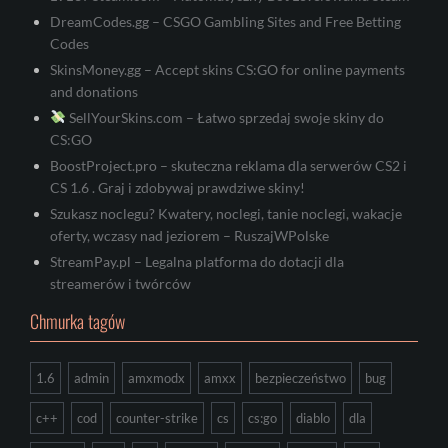
DreamCodes.gg – CSGO Gambling Sites and Free Betting
Codes
SkinsMoney.gg – Accept skins CS:GO for online payments
and donations
SellYourSkins.com – Łatwo sprzedaj swoje skiny do
CS:GO
BoostProject.pro – skuteczna reklama dla serwerów CS2 i
CS 1.6 . Graj i zdobywaj prawdziwe skiny!
Szukasz noclegu? Kwatery, noclegi, tanie noclegi, wakacje
oferty, wczasy nad jeziorem – RuszajWPolske
StreamPay.pl – Legalna platforma do dotacji dla
streamerów i twórców
Chmurka tagów
1.6
admin
amxmodx
amxx
bezpieczeństwo
bug
c++
cod
counter-strike
cs
cs:go
diablo
dla