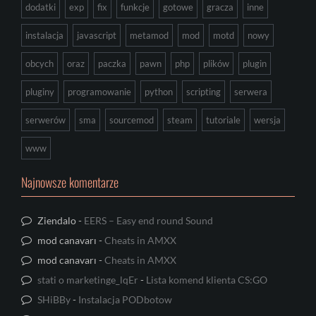
dodatki
exp
fix
funkcje
gotowe
gracza
inne
instalacja
javascript
metamod
mod
motd
nowy
obcych
oraz
paczka
pawn
php
plików
plugin
pluginy
programowanie
python
scripting
serwera
serwerów
sma
sourcemod
steam
tutoriale
wersja
www
Najnowsze komentarze
Ziendalo
-
EERS – Easy end round Sound
mod canavarı
-
Cheats in AMXX
mod canavarı
-
Cheats in AMXX
stati o marketinge_lqEr
-
Lista komend klienta CS:GO
SHiBBy
-
Instalacja PODbotow