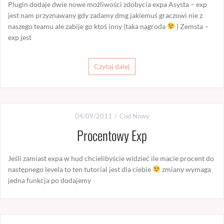
Plugin dodaje dwie nowe możliwości zdobycia expa Asysta – exp
jest nam przyznawany gdy zadamy dmg jakiemuś graczowi nie z
naszego teamu ale zabije go ktoś inny (taka nagroda
) Zemsta –
exp jest
Czytaj dalej
04/09/2011
Cod Nowy
Procentowy Exp
Jeśli zamiast expa w hud chcielibyście widzieć ile macie procent do
następnego levela to ten tutorial jest dla ciebie
zmiany wymaga
jedna funkcja po dodajemy