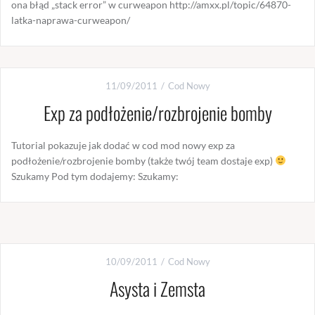
ona błąd „stack error” w curweapon http://amxx.pl/topic/64870-
latka-naprawa-curweapon/
11/09/2011
Cod Nowy
Exp za podłożenie/rozbrojenie bomby
Tutorial pokazuje jak dodać w cod mod nowy exp za
podłożenie/rozbrojenie bomby (także twój team dostaje exp)
Szukamy Pod tym dodajemy: Szukamy:
10/09/2011
Cod Nowy
Asysta i Zemsta