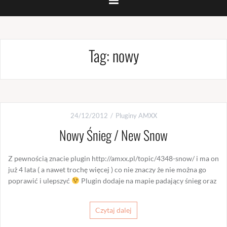
Tag:
nowy
24/12/2012
Pluginy AMXX
Nowy Śnieg / New Snow
Z pewnością znacie plugin http://amxx.pl/topic/4348-snow/ i ma on
już 4 lata ( a nawet trochę więcej ) co nie znaczy że nie można go
poprawić i ulepszyć
Plugin dodaje na mapie padający śnieg oraz
Czytaj dalej