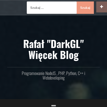
Skip
Szukaj:
to
content
Rafał "DarkGL"
Więcek Blog
Programowanie NodeJS , PHP, Python, C++ i
Webdeveloping