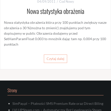
04/09/2011
Cod Nowy
Nowa statystyka obrażenia
Nowa statystyka obrażenia która przy 100 punktach zwiększy nasze
obrażenia o 30 %(można to zmienić) znajdujemy pod tym
dopisujemy w public Obrazenia dodajemy przed
SetHamParamFloat 0.003 to mnożnik dając tam np. 0.004 przy 100
punktach
Czytaj dalej
Strony
SimPay.pl – Płatności SMS Premium Rate oraz Direct Biling
LVLUPSteam.com – Automatyczny Bot Levelowania Steam