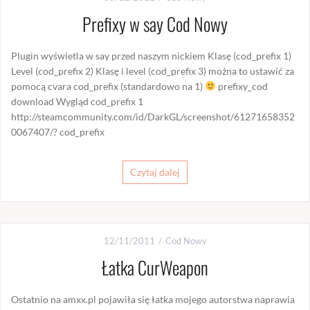
Prefixy w say Cod Nowy
Plugin wyświetla w say przed naszym nickiem Klasę (cod_prefix 1)
Level (cod_prefix 2) Klasę i level (cod_prefix 3) można to ustawić za
pomocą cvara cod_prefix (standardowo na 1)
prefixy_cod
download Wygląd cod_prefix 1
http://steamcommunity.com/id/DarkGL/screenshot/61271658352
0067407/? cod_prefix
Czytaj dalej
12/11/2011
Cod Nowy
Łatka CurWeapon
Ostatnio na amxx.pl pojawiła się łatka mojego autorstwa naprawia