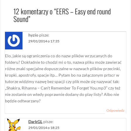
12 komentarzy o “
EERS – Easy end round
Sound
”
hyzio
pisze:
29/01/2014 o 17:35
Elo, jakie są ograniczenia co do nazw plików wrzucanych do
folderu? Dokładnie to chodzi mi o to, nazwa pliku może zawierać
różne znaki specjalne dopuszczalne w nazwach plików przecinki,
kropki, apostrofy, spacje itp… Pytam bo na załączonym prtscr w
tutorze widzimy nazwę bez spacji czy plik może się nazywać tak:
„Shakira, Rihanna – Can’t Remember To Forget You.mp3” czy też
nie zostanie on wtedy poprawnie dodany do play listy? Albo nie
będzie odtwarzany?
Odpowiedz
DarkGL
pisze:
29/01/2014 o 18:25