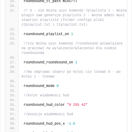
roundsound_tt_path misc/TT
// 0 - nie mozna uzyc komendy /playlista 1 - mozna 
plugin sam generuje playliste 2 - mozna admin musi 
stworzyc playliste (folder configs pliki 
ctplaylist.txt i ttplaylist.txt)
roundsound_playlist_on 
1
//czy mozna uzyc komendy /roundsound pozwalajace 
na graczowi na wylaczenie/wlaczenie dla siebie 
roundsounda
roundsound_roundsound_on 
1
//ma odgrywac utwory po kolei czy losowo 0 - po 
kolei 1 - losowo
roundsound_mode 
0
//kolor wiadomosci hud
roundsound_hud_color 
"0 255 42"
//pozycja wiadomosci hud
roundsound_hud_pos_x 
-1.0