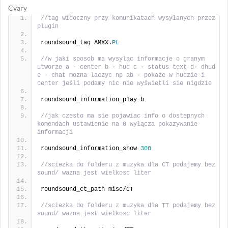
Cvary
//tag widoczny przy komunikatach wysyłanych przez 
plugin
roundsound_tag AMXX.
PL
//w jaki sposob ma wysylac informacje o granym 
utworze a - center b - hud c - status text d- dhud 
e - chat mozna laczyc np ab - pokaże w hudzie i 
center jeśli podamy nic nie wyświetli sie nigdzie
roundsound_information_play b
//jak czesto ma sie pojawiac info o dostepnych 
komendach ustawienie na 0 wyłącza pokazywanie 
informacji
roundsound_information_show 
300
//sciezka do folderu z muzyka dla CT podajemy bez 
sound/ wazna jest wielkosc liter
roundsound_ct_path misc/CT
//sciezka do folderu z muzyka dla TT podajemy bez 
sound/ wazna jest wielkosc liter