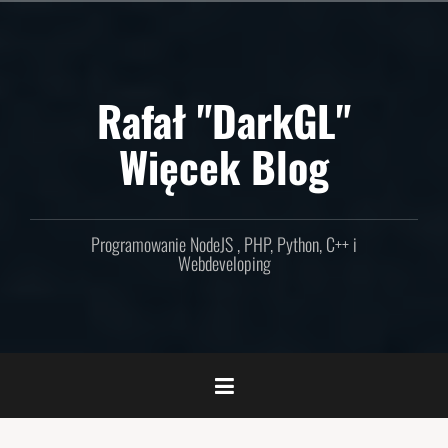
Skip
to
content
Rafał "DarkGL"
Więcek Blog
Programowanie NodeJS , PHP, Python, C++ i
Webdeveloping