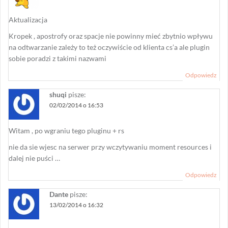
Aktualizacja
Kropek , apostrofy oraz spacje nie powinny mieć zbytnio wpływu
na odtwarzanie zależy to też oczywiście od klienta cs’a ale plugin
sobie poradzi z takimi nazwami
Odpowiedz
shuqi
pisze:
02/02/2014 o 16:53
Witam , po wgraniu tego pluginu + rs
nie da sie wjesc na serwer przy wczytywaniu moment resources i
dalej nie puści …
Odpowiedz
Dante
pisze:
13/02/2014 o 16:32