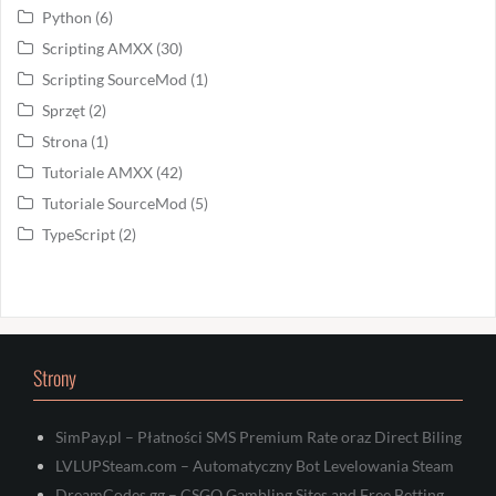
Python
(6)
Scripting AMXX
(30)
Scripting SourceMod
(1)
Sprzęt
(2)
Strona
(1)
Tutoriale AMXX
(42)
Tutoriale SourceMod
(5)
TypeScript
(2)
Strony
SimPay.pl – Płatności SMS Premium Rate oraz Direct Biling
LVLUPSteam.com – Automatyczny Bot Levelowania Steam
DreamCodes.gg – CSGO Gambling Sites and Free Betting