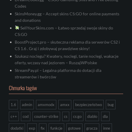
Codes
SkinsMoney.gg – Accept skins CS:GO for online payments
and donations
SellYourSkins.com – Łatwo sprzedaj swoje skiny do
CS:GO
BoostProject.pro – skuteczna reklama dla serwerów CS2 i
CS 1.6 . Graj i zdobywaj prawdziwe skiny!
Szukasz noclegu? Kwatery, noclegi, tanie noclegi, wakacje
oferty, wczasy nad jeziorem – RuszajWPolske
StreamPay.pl – Legalna platforma do dotacji dla
streamerów i twórców
Chmurka tagów
1.6
admin
amxmodx
amxx
bezpieczeństwo
bug
c++
cod
counter-strike
cs
cs:go
diablo
dla
dodatki
exp
fix
funkcje
gotowe
gracza
inne