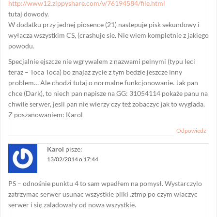
http://www12.zippyshare.com/v/76194584/file.html
tutaj dowody.
W dodatku przy jednej piosence (21) nastepuje pisk sekundowy i
wyłacza wszystkim CS, (crashuje sie. Nie wiem kompletnie z jakiego
powodu.
Specjalnie ejszcze nie wgrywalem z nazwami pelnymi (typu leci
teraz – Toca Toca) bo znajaz zycie z tym bedzie jeszcze inny
problem… Ale chodzi tutaj o normalne funkcjonowanie. Jak pan
chce (Dark), to niech pan napisze na GG: 31054114 pokaże panu na
chwile serwer, jesli pan nie wierzy czy też zobaczyc jak to wyglada.
Z poszanowaniem: Karol
Odpowiedz
Karol
pisze:
13/02/2014 o 17:44
PS – odnośnie punktu 4 to sam wpadłem na pomysł. Wystarczylo
zatrzymac serwer usunac wszystkie pliki .ztmp po czym wlaczyc
serwer i się zaladowały od nowa wszystkie.