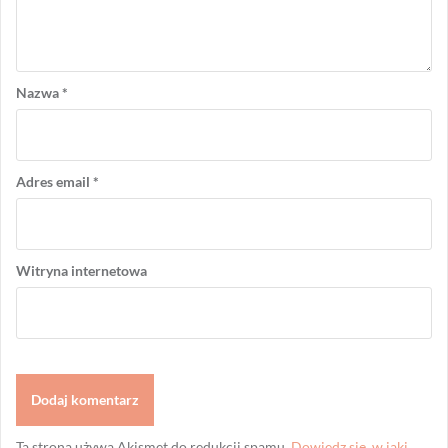
Nazwa
*
Adres email
*
Witryna internetowa
Ta strona używa Akismet do redukcji spamu.
Dowiedz się, w jaki