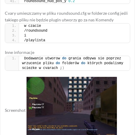
roundsound_hud_pos_y 
0.2
Cvary umieszczamy w pliku roundsound.cfg w folderze config jeśli
takiego pliku nie będzie plugin utworzy go za nas Komendy
w czacie
/roundsound
i
/playlista
Inne informacje
Dodawanie utworow 
do
 grania odbywa sie poprzez 
wrzucenie pliku 
do
 folderów 
do
 których podalismy 
sciezke w cvarach ;
)
Screenshot