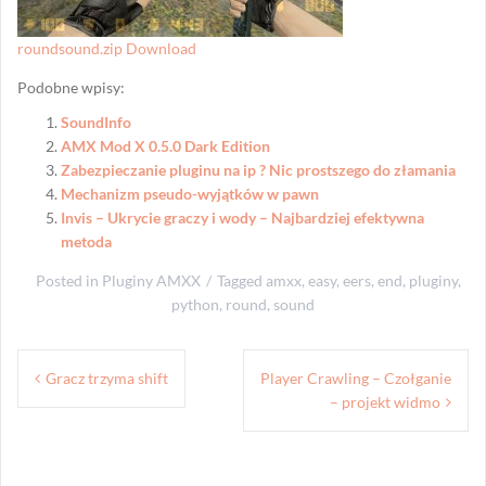
roundsound.zip Download
Podobne wpisy:
SoundInfo
AMX Mod X 0.5.0 Dark Edition
Zabezpieczanie pluginu na ip ? Nic prostszego do złamania
Mechanizm pseudo-wyjątków w pawn
Invis – Ukrycie graczy i wody – Najbardziej efektywna
metoda
Posted in
Pluginy AMXX
Tagged
amxx
,
easy
,
eers
,
end
,
pluginy
,
python
,
round
,
sound
Nawigacja
Gracz trzyma shift
Player Crawling – Czołganie
wpisu
– projekt widmo