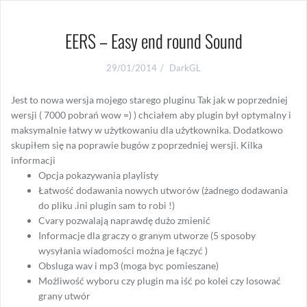
EERS – Easy end round Sound
29/01/2014
DarkGL
Jest to nowa wersja mojego starego pluginu Tak jak w poprzedniej
wersji ( 7000 pobrań wow =) ) chciałem aby plugin był optymalny i
maksymalnie łatwy w użytkowaniu dla użytkownika. Dodatkowo
skupiłem się na poprawie bugów z poprzedniej wersji. Kilka
informacji
Opcja pokazywania playlisty
Łatwość dodawania nowych utworów (żadnego dodawania
do pliku .ini plugin sam to robi !)
Cvary pozwalają naprawdę dużo zmienić
Informacje dla graczy o granym utworze (5 sposoby
wysyłania wiadomości można je łączyć )
Obsluga wav i mp3 (moga byc pomieszane)
Możliwość wyboru czy plugin ma iść po kolei czy losować
grany utwór