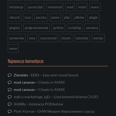
instalacja
javascript
metamod
mod
motd
nowy
obcych
oraz
paczka
pawn
php
plików
plugin
pluginy
programowanie
python
scripting
serwera
serwerów
sma
sourcemod
steam
tutoriale
wersja
www
Najnowsze komentarze
Ziendalo
-
EERS – Easy end round Sound
mod canavarı
-
Cheats in AMXX
mod canavarı
-
Cheats in AMXX
stati o marketinge_lqEr
-
Lista komend klienta CS:GO
SHiBBy
-
Instalacja PODbotow
Piotr Kornaś
-
GHW Weapon Replacement z opcją