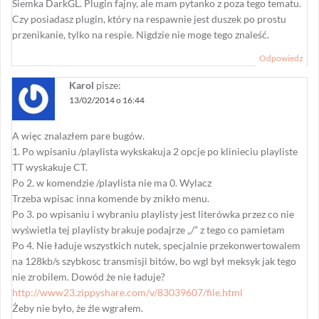
Siemka DarkGL. Plugin fajny, ale mam pytanko z poza tego tematu.
Czy posiadasz plugin, który na respawnie jest duszek po prostu
przenikanie, tylko na respie. Nigdzie nie moge tego znaleść.
Odpowiedz
Karol
pisze:
13/02/2014 o 16:44
A więc znalazłem pare bugów.
1. Po wpisaniu /playlista wykskakuja 2 opcje po klinieciu playliste
TT wyskakuje CT.
Po 2. w komendzie /playlista nie ma 0. Wylacz
Trzeba wpisac inna komende by znikło menu.
Po 3. po wpisaniu i wybraniu playlisty jest literówka przez co nie
wyświetla tej playlisty brakuje podajrze „/” z tego co pamietam
Po 4. Nie ładuje wszystkich nutek, specjalnie przekonwertowalem
na 128kb/s szybkosc transmisji bitów, bo wgl był meksyk jak tego
nie zrobilem. Dowód że nie ładuje?
http://www23.zippyshare.com/v/83039607/file.html
Żeby nie było, że źle wgrałem.