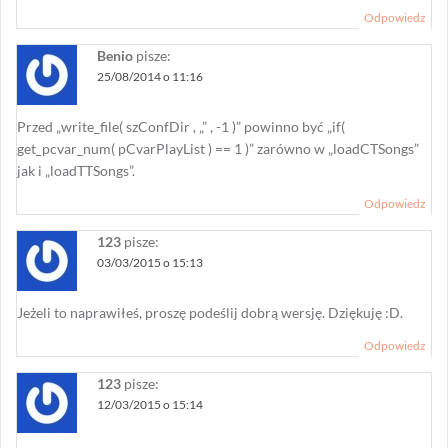
Odpowiedz
Benio
pisze:
25/08/2014 o 11:16
Przed „write_file( szConfDir , „” , -1 )” powinno być „if(
get_pcvar_num( pCvarPlayList ) == 1 )” zarówno w „loadCTSongs”
jak i „loadTTSongs”.
Odpowiedz
123
pisze:
03/03/2015 o 15:13
Jeżeli to naprawiłeś, proszę podeślij dobrą wersję. Dziękuję :D.
Odpowiedz
123
pisze:
12/03/2015 o 15:14