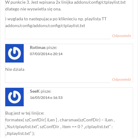
W punkcie 3. Jest wpisana 2x linijka addons/config/ctplaylist.txt
dlatego nie wyswietla się ona.
i wyglada to nastepujaca po kliknieciu np. playlista TT
addons/config/addons/config/ctplaylist.txt
Odpowiedz
Rotimas
pisze:
07/03/2014 o 20:14
Nie działa
Odpowiedz
SeeK
pisze:
16/05/2014 o 16:53
Bug jest w tej linijce:
formatex( szConfDir[ iLen ] , charsmax(szConfDir) – iLen ,
„%s/ctplaylist.txt”, szConfDir , item == 0 ? „ctplaylist.txt” :
„ttplaylist.txt” );