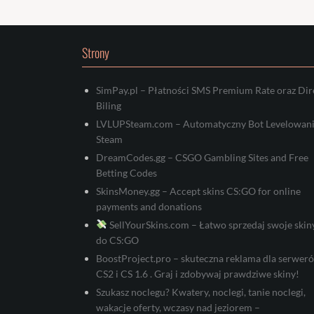
Strony
SimPay.pl – Płatności SMS Premium Rate oraz Dir
Biling
LVLUPSteam.com – Automatyczny Bot Levelowan
Steam
DreamCodes.gg – CSGO Gambling Sites and Free
Betting Codes
SkinsMoney.gg – Accept skins CS:GO for online
payments and donations
SellYourSkins.com – Łatwo sprzedaj swoje skin
do CS:GO
BoostProject.pro – skuteczna reklama dla serwer
CS2 i CS 1.6 . Graj i zdobywaj prawdziwe skiny!
Szukasz noclegu? Kwatery, noclegi, tanie noclegi,
wakacje oferty, wczasy nad jeziorem –