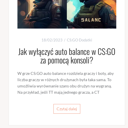
18/02/2023
CS:GO Dodatki
Jak wyłączyć auto balance w CS:GO
za pomocą konsoli?
W grze CS:GO auto balance rozdziela graczy i boty, aby
liczba graczy w różnych drużynach była taka sama. To
umożliwia wyrównanie szans obu drużyn na wygraną.
Na przykład, jeśli TT mają jednego gracza, a CT
Czytaj dalej