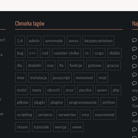
Chmurka tagów
Na
ect
1.6
admin
amxmodx
amxx
bezpieczeństwo
bug
c++
cod
counter-strike
cs
cs:go
diablo
ia
dla
dodatki
exp
fix
funkcje
gotowe
gracza
inne
instalacja
javascript
metamod
mod
motd
nowy
obcych
oraz
paczka
pawn
php
wy
y
plików
plugin
pluginy
programowanie
python
Ga
ów
scripting
serwera
serwerów
sma
sourcemod
de
steam
tutoriale
wersja
www