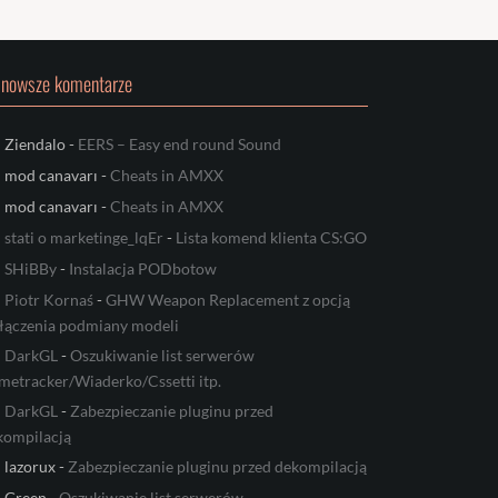
jnowsze komentarze
Ziendalo
-
EERS – Easy end round Sound
mod canavarı
-
Cheats in AMXX
mod canavarı
-
Cheats in AMXX
stati o marketinge_lqEr
-
Lista komend klienta CS:GO
SHiBBy
-
Instalacja PODbotow
Piotr Kornaś
-
GHW Weapon Replacement z opcją
łączenia podmiany modeli
DarkGL
-
Oszukiwanie list serwerów
metracker/Wiaderko/Cssetti itp.
DarkGL
-
Zabezpieczanie pluginu przed
kompilacją
lazorux
-
Zabezpieczanie pluginu przed dekompilacją
Green
-
Oszukiwanie list serwerów