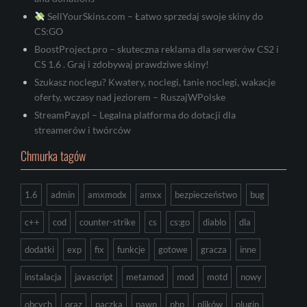
SellYourSkins.com – Łatwo sprzedaj swoje skiny do
CS:GO
BoostProject.pro – skuteczna reklama dla serwerów CS2 i
CS 1.6 . Graj i zdobywaj prawdziwe skiny!
Szukasz noclegu? Kwatery, noclegi, tanie noclegi, wakacje
oferty, wczasy nad jeziorem – RuszajWPolske
StreamPay.pl – Legalna platforma do dotacji dla
streamerów i twórców
Chmurka tagów
1.6
admin
amxmodx
amxx
bezpieczeństwo
bug
c++
cod
counter-strike
cs
cs:go
diablo
dla
dodatki
exp
fix
funkcje
gotowe
gracza
inne
instalacja
javascript
metamod
mod
motd
nowy
obcych
oraz
paczka
pawn
php
plików
plugin