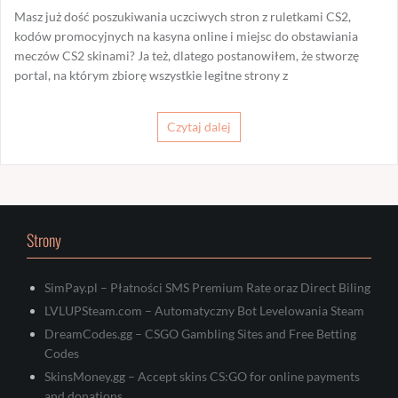
Masz już dość poszukiwania uczciwych stron z ruletkami CS2,
kodów promocyjnych na kasyna online i miejsc do obstawiania
meczów CS2 skinami? Ja też, dlatego postanowiłem, że stworzę
portal, na którym zbiorę wszystkie legitne strony z
Czytaj dalej
Strony
SimPay.pl – Płatności SMS Premium Rate oraz Direct Biling
LVLUPSteam.com – Automatyczny Bot Levelowania Steam
DreamCodes.gg – CSGO Gambling Sites and Free Betting
Codes
SkinsMoney.gg – Accept skins CS:GO for online payments
and donations