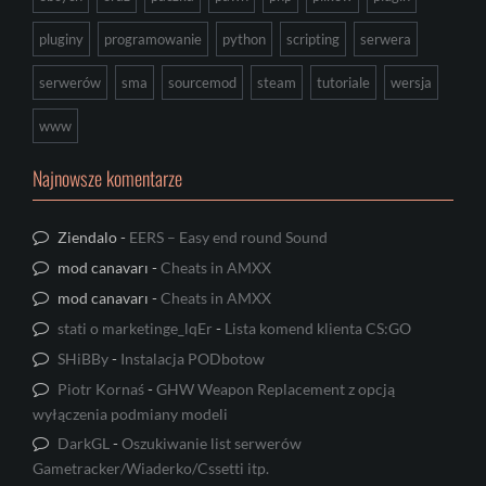
pluginy
programowanie
python
scripting
serwera
serwerów
sma
sourcemod
steam
tutoriale
wersja
www
Najnowsze komentarze
Ziendalo
-
EERS – Easy end round Sound
mod canavarı
-
Cheats in AMXX
mod canavarı
-
Cheats in AMXX
stati o marketinge_lqEr
-
Lista komend klienta CS:GO
SHiBBy
-
Instalacja PODbotow
Piotr Kornaś
-
GHW Weapon Replacement z opcją
wyłączenia podmiany modeli
DarkGL
-
Oszukiwanie list serwerów
Gametracker/Wiaderko/Cssetti itp.