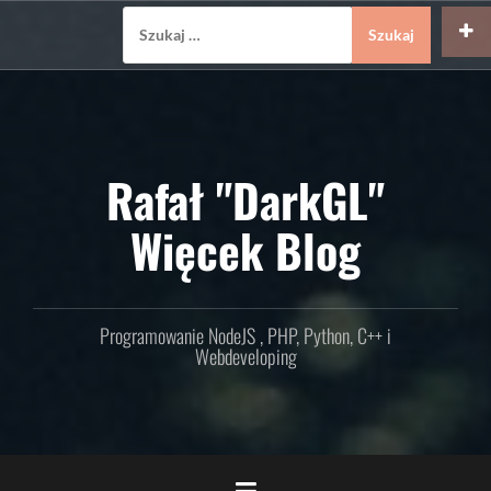
Skip
Szukaj:
to
content
Rafał "DarkGL"
Więcek Blog
Programowanie NodeJS , PHP, Python, C++ i
Webdeveloping