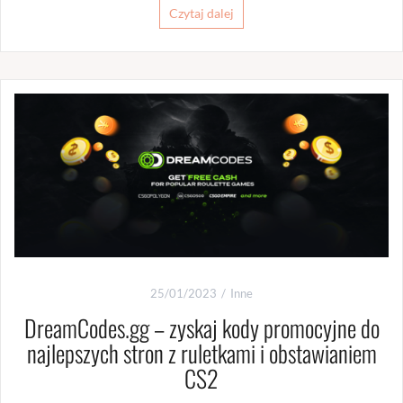
Czytaj dalej
25/01/2023
Inne
DreamCodes.gg – zyskaj kody promocyjne do
najlepszych stron z ruletkami i obstawianiem
CS2