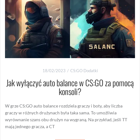
18/02/2023
CS:GO Dodatki
Jak wyłączyć auto balance w CS:GO za pomocą
konsoli?
W grze CS:GO auto balance rozdziela graczy i boty, aby liczba
graczy w różnych drużynach była taka sama. To umożliwia
wyrównanie szans obu drużyn na wygraną. Na przykład, jeśli TT
mają jednego gracza, a CT