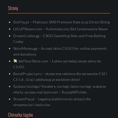
Strony
SimPay.pl – Płatności SMS Premium Rate oraz Direct Biling
LVLUPSteam.com – Automatyczny Bot Levelowania Steam
DreamCodes.gg – CSGO Gambling Sites and Free Betting
Codes
SkinsMoney.gg – Accept skins CS:GO for online payments
and donations
SellYourSkins.com – Łatwo sprzedaj swoje skiny do
CS:GO
BoostProject.pro – skuteczna reklama dla serwerów CS2 i
CS 1.6 . Graj i zdobywaj prawdziwe skiny!
Szukasz noclegu? Kwatery, noclegi, tanie noclegi, wakacje
oferty, wczasy nad jeziorem – RuszajWPolske
StreamPay.pl – Legalna platforma do dotacji dla
streamerów i twórców
Chmurka tagów