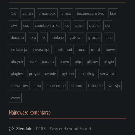
1.6
admin
amxmodx
amxx
bezpieczeństwo
bug
c++
cod
counter-strike
cs
cs:go
diablo
dla
dodatki
exp
fix
funkcje
gotowe
gracza
inne
instalacja
javascript
metamod
mod
motd
nowy
obcych
oraz
paczka
pawn
php
plików
plugin
pluginy
programowanie
python
scripting
serwera
serwerów
sma
sourcemod
steam
tutoriale
wersja
www
Najnowsze komentarze
Ziendalo
-
EERS – Easy end round Sound