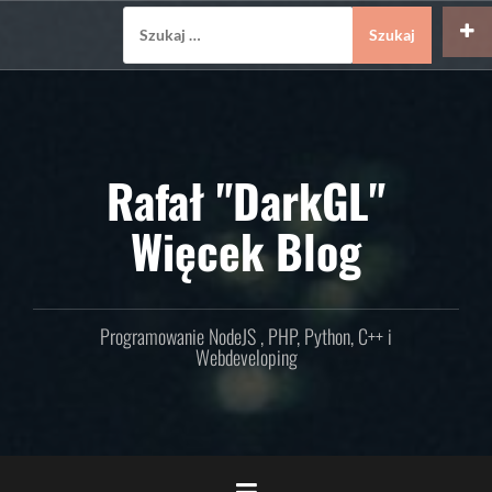
Skip
Szukaj:
to
content
Rafał "DarkGL"
Więcek Blog
Programowanie NodeJS , PHP, Python, C++ i
Webdeveloping