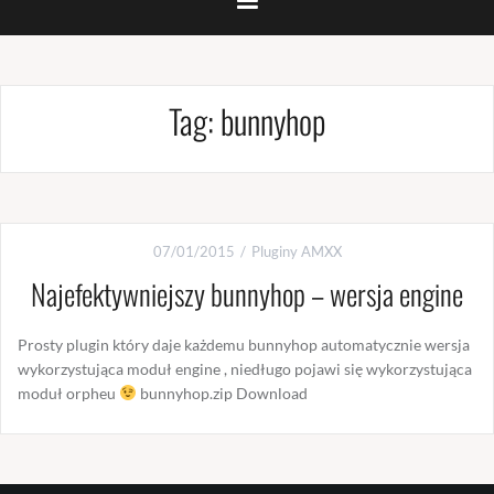
Tag:
bunnyhop
07/01/2015
Pluginy AMXX
Najefektywniejszy bunnyhop – wersja engine
Prosty plugin który daje każdemu bunnyhop automatycznie wersja
wykorzystująca moduł engine , niedługo pojawi się wykorzystująca
moduł orpheu
bunnyhop.zip Download