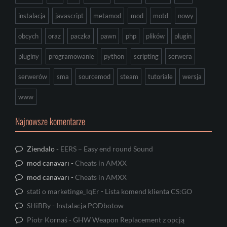
instalacja
javascript
metamod
mod
motd
nowy
obcych
oraz
paczka
pawn
php
plików
plugin
pluginy
programowanie
python
scripting
serwera
serwerów
sma
sourcemod
steam
tutoriale
wersja
www
Najnowsze komentarze
Ziendalo
-
EERS – Easy end round Sound
mod canavarı
-
Cheats in AMXX
mod canavarı
-
Cheats in AMXX
stati o marketinge_lqEr
-
Lista komend klienta CS:GO
SHiBBy
-
Instalacja PODbotow
Piotr Kornaś
-
GHW Weapon Replacement z opcją