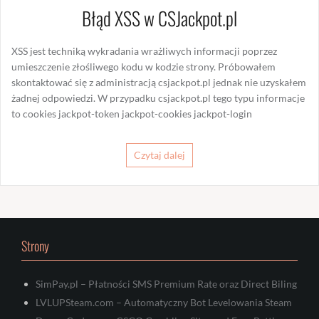
Błąd XSS w CSJackpot.pl
XSS jest techniką wykradania wrażliwych informacji poprzez
umieszczenie złośliwego kodu w kodzie strony. Próbowałem
skontaktować się z administracją csjackpot.pl jednak nie uzyskałem
żadnej odpowiedzi. W przypadku csjackpot.pl tego typu informacje
to cookies jackpot-token jackpot-cookies jackpot-login
Czytaj dalej
Strony
SimPay.pl – Płatności SMS Premium Rate oraz Direct Biling
LVLUPSteam.com – Automatyczny Bot Levelowania Steam