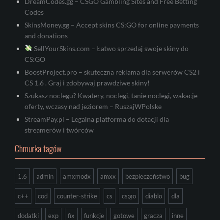
DreamCodes.gg – CSGO Gambling Sites and Free Betting
Codes
SkinsMoney.gg – Accept skins CS:GO for online payments
and donations
SellYourSkins.com – Łatwo sprzedaj swoje skiny do
CS:GO
BoostProject.pro – skuteczna reklama dla serwerów CS2 i
CS 1.6 . Graj i zdobywaj prawdziwe skiny!
Szukasz noclegu? Kwatery, noclegi, tanie noclegi, wakacje
oferty, wczasy nad jeziorem – RuszajWPolske
StreamPay.pl – Legalna platforma do dotacji dla
streamerów i twórców
Chmurka tagów
1.6
admin
amxmodx
amxx
bezpieczeństwo
bug
c++
cod
counter-strike
cs
cs:go
diablo
dla
dodatki
exp
fix
funkcje
gotowe
gracza
inne