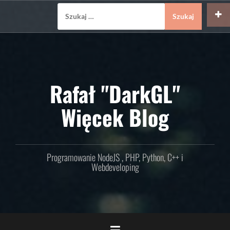
Skip
Szukaj:
to
content
Rafał "DarkGL"
Więcek Blog
Programowanie NodeJS , PHP, Python, C++ i
Webdeveloping