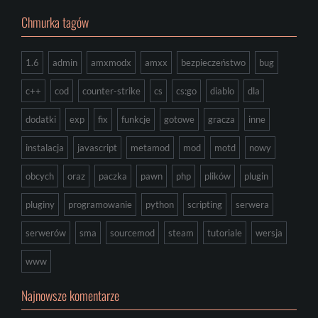
Chmurka tagów
1.6
admin
amxmodx
amxx
bezpieczeństwo
bug
c++
cod
counter-strike
cs
cs:go
diablo
dla
dodatki
exp
fix
funkcje
gotowe
gracza
inne
instalacja
javascript
metamod
mod
motd
nowy
obcych
oraz
paczka
pawn
php
plików
plugin
pluginy
programowanie
python
scripting
serwera
serwerów
sma
sourcemod
steam
tutoriale
wersja
www
Najnowsze komentarze