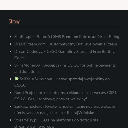
Strony
SimPay.pl – Płatności SMS Premium Rate oraz Direct Biling
LVLUPSteam.com – Automatyczny Bot Levelowania Steam
DreamCodes.gg – CSGO Gambling Sites and Free Betting
Codes
SkinsMoney.gg – Accept skins CS:GO for online payments
and donations
SellYourSkins.com – Łatwo sprzedaj swoje skiny do
CS:GO
BoostProject.pro – skuteczna reklama dla serwerów CS2 i
CS 1.6 . Graj i zdobywaj prawdziwe skiny!
Szukasz noclegu? Kwatery, noclegi, tanie noclegi, wakacje
oferty, wczasy nad jeziorem – RuszajWPolske
StreamPay.pl – Legalna platforma do dotacji dla
streamerów i twórców