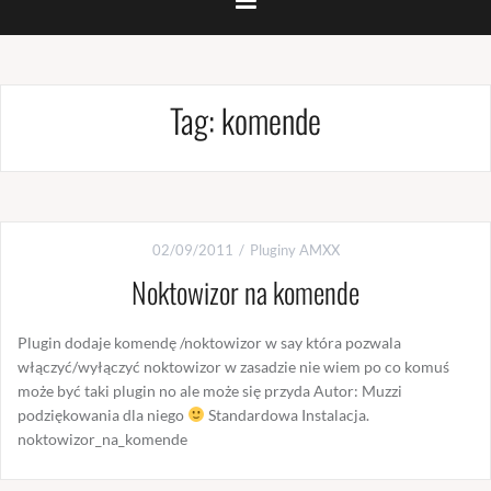
Tag:
komende
02/09/2011
Pluginy AMXX
Noktowizor na komende
Plugin dodaje komendę /noktowizor w say która pozwala
włączyć/wyłączyć noktowizor w zasadzie nie wiem po co komuś
może być taki plugin no ale może się przyda Autor: Muzzi
podziękowania dla niego
Standardowa Instalacja.
noktowizor_na_komende