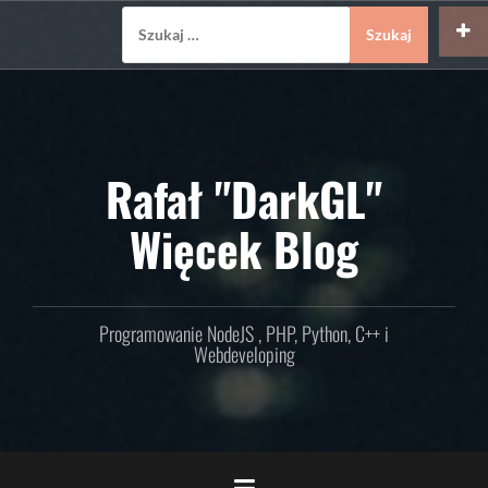
Skip
Szukaj:
to
content
Rafał "DarkGL"
Więcek Blog
Programowanie NodeJS , PHP, Python, C++ i
Webdeveloping