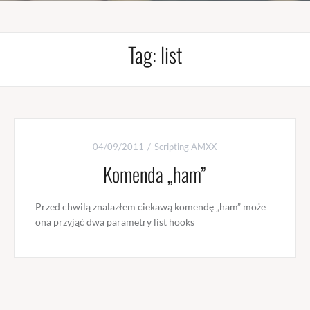
Tag:
list
04/09/2011
Scripting AMXX
Komenda „ham”
Przed chwilą znalazłem ciekawą komendę „ham” może
ona przyjąć dwa parametry list hooks