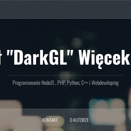
ł "DarkGL" Więcek
Programowanie NodeJS , PHP, Python, C++ i Webdeveloping
KONTAKT
O AUTORZE