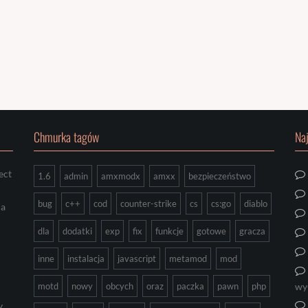
Chmurka tagów
Na
ect
1.6
admin
amxmodx
amxx
bezpieczeństwo
bug
c++
cod
counter-strike
cs
cs:go
diablo
ia
dla
dodatki
exp
fix
funkcje
gotowe
gracza
inne
instalacja
javascript
metamod
mod
motd
nowy
obcych
oraz
paczka
pawn
php
wy
y