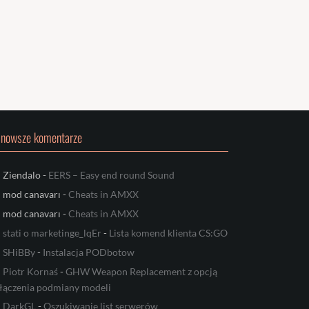
jnowsze komentarze
Ziendalo
-
EERS – Easy end round Sound
mod canavarı
-
Cheats in AMXX
mod canavarı
-
Cheats in AMXX
stati o marketinge_lqEr
-
Lista komend klienta CS:GO
SHiBBy
-
Instalacja PODbotow
Piotr Kornaś
-
GHW Weapon Replacement z opcją
łączenia podmiany modeli
DarkGL
-
Oszukiwanie list serwerów