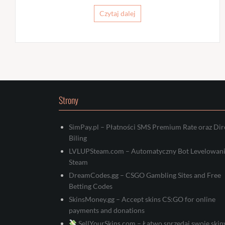
Czytaj dalej
Strony
SimPay.pl – Płatności SMS Premium Rate oraz Dir
Biling
LVLUPSteam.com – Automatyczny Bot Levelowan
Steam
DreamCodes.gg – CSGO Gambling Sites and Free
Betting Codes
SkinsMoney.gg – Accept skins CS:GO for online
payments and donations
SellYourSkins.com – Łatwo sprzedaj swoje skin