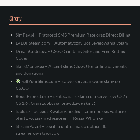
Strony
SimPay.pl – Płatności SMS Premium Rate oraz Direct Biling
LVLUPSteam.com – Automatyczny Bot Levelowania Steam
DreamCodes.gg – CSGO Gambling Sites and Free Betting
Codes
SkinsMoney.gg – Accept skins CS:GO for online payments
and donations
SellYourSkins.com – Łatwo sprzedaj swoje skiny do
CS:GO
BoostProject.pro – skuteczna reklama dla serwerów CS2 i
CS 1.6 . Graj i zdobywaj prawdziwe skiny!
Szukasz noclegu? Kwatery, noclegi, tanie noclegi, wakacje
oferty, wczasy nad jeziorem – RuszajWPolske
StreamPay.pl – Legalna platforma do dotacji dla
streamerów i twórców