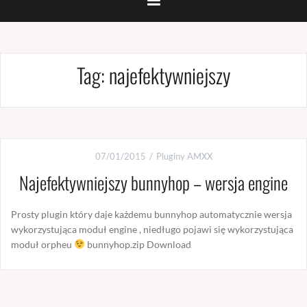
Tag:
najefektywniejszy
07/01/2015
Pluginy AMXX
Najefektywniejszy bunnyhop – wersja engine
Prosty plugin który daje każdemu bunnyhop automatycznie wersja
wykorzystująca moduł engine , niedługo pojawi się wykorzystująca
moduł orpheu
bunnyhop.zip Download