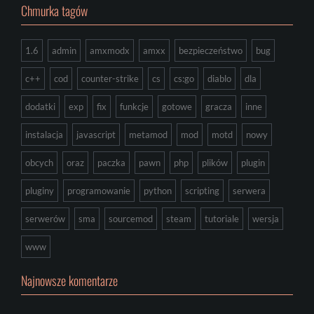
Chmurka tagów
1.6
admin
amxmodx
amxx
bezpieczeństwo
bug
c++
cod
counter-strike
cs
cs:go
diablo
dla
dodatki
exp
fix
funkcje
gotowe
gracza
inne
instalacja
javascript
metamod
mod
motd
nowy
obcych
oraz
paczka
pawn
php
plików
plugin
pluginy
programowanie
python
scripting
serwera
serwerów
sma
sourcemod
steam
tutoriale
wersja
www
Najnowsze komentarze