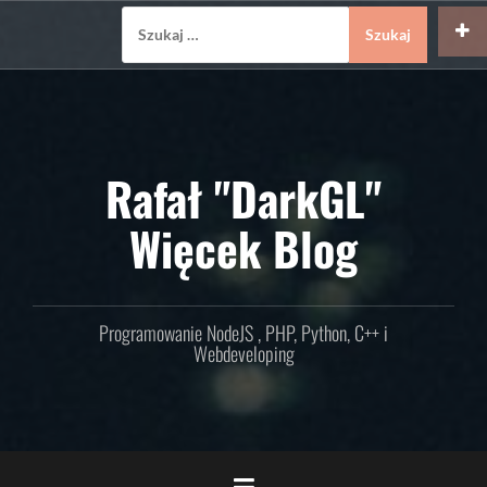
Skip
Szukaj:
to
content
Rafał "DarkGL"
Więcek Blog
Programowanie NodeJS , PHP, Python, C++ i
Webdeveloping