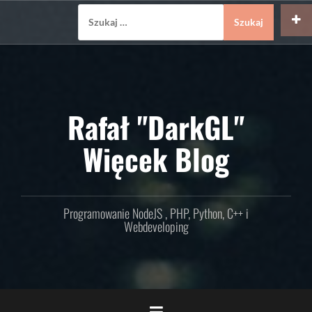
Skip
Szukaj:
to
content
Rafał "DarkGL"
Więcek Blog
Programowanie NodeJS , PHP, Python, C++ i
Webdeveloping