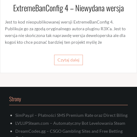
ExtremeBanConfig 4 – Niewydana wersja
Jest to kod nieopublikowanej wersji ExtremeBanConfig 4.
Publikuje go za zgodą oryginalnego autora pluginu R3X’a. Jest to
wersja nie skończona tak naprawdę wersja deweloperska ale dla
kogoś kto chce poznać bardziej ten projekt myślę że
Czytaj dalej
Strony
SimPay.pl – Płatności SMS Premium Rate oraz Direct Biling
LVLUPSteam.com – Automatyczny Bot Levelowania Steam
DreamCodes.gg – CSGO Gambling Sites and Free Betting