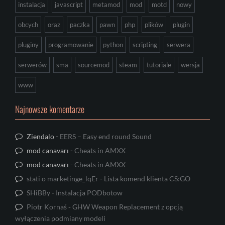
instalacja
javascript
metamod
mod
motd
nowy
obcych
oraz
paczka
pawn
php
plików
plugin
pluginy
programowanie
python
scripting
serwera
serwerów
sma
sourcemod
steam
tutoriale
wersja
www
Najnowsze komentarze
Ziendalo
-
EERS – Easy end round Sound
mod canavarı
-
Cheats in AMXX
mod canavarı
-
Cheats in AMXX
stati o marketinge_lqEr
-
Lista komend klienta CS:GO
SHiBBy
-
Instalacja PODbotow
Piotr Kornaś
-
GHW Weapon Replacement z opcją
wyłączenia podmiany modeli