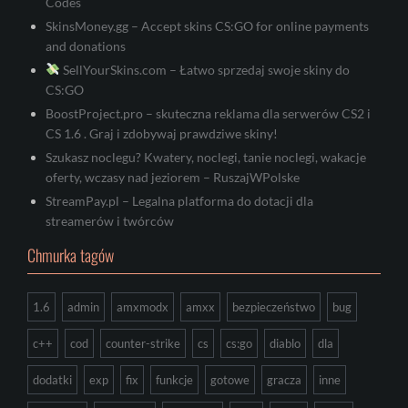
Codes
SkinsMoney.gg – Accept skins CS:GO for online payments
and donations
SellYourSkins.com – Łatwo sprzedaj swoje skiny do
CS:GO
BoostProject.pro – skuteczna reklama dla serwerów CS2 i
CS 1.6 . Graj i zdobywaj prawdziwe skiny!
Szukasz noclegu? Kwatery, noclegi, tanie noclegi, wakacje
oferty, wczasy nad jeziorem – RuszajWPolske
StreamPay.pl – Legalna platforma do dotacji dla
streamerów i twórców
Chmurka tagów
1.6
admin
amxmodx
amxx
bezpieczeństwo
bug
c++
cod
counter-strike
cs
cs:go
diablo
dla
dodatki
exp
fix
funkcje
gotowe
gracza
inne