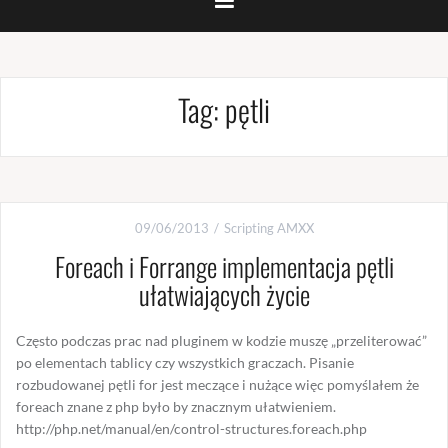
Tag:
pętli
09/06/2013
Scripting AMXX
Foreach i Forrange implementacja pętli
ułatwiających życie
Często podczas prac nad pluginem w kodzie muszę „przeliterować”
po elementach tablicy czy wszystkich graczach. Pisanie
rozbudowanej pętli for jest meczące i nużące więc pomyślałem że
foreach znane z php było by znacznym ułatwieniem.
http://php.net/manual/en/control-structures.foreach.php