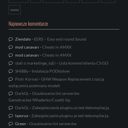
www
Najnowsze komentarze
Ziendalo
-
EERS – Easy end round Sound
mod canavarı
-
Cheats in AMXX
mod canavarı
-
Cheats in AMXX
stati o marketinge_lqEr
-
Lista komend klienta CS:GO
SHiBBy
-
Instalacja PODbotow
Piotr Kornaś
-
GHW Weapon Replacement z opcją
wyłączenia podmiany modeli
DarkGL
-
Oszukiwanie list serwerów
Gametracker/Wiaderko/Cssetti itp.
DarkGL
-
Zabezpieczanie pluginu przed dekompilacją
lazorux
-
Zabezpieczanie pluginu przed dekompilacją
Green
-
Oszukiwanie list serwerów