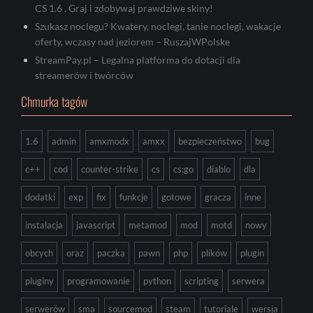
CS 1.6 . Graj i zdobywaj prawdziwe skiny!
Szukasz noclegu? Kwatery, noclegi, tanie noclegi, wakacje
oferty, wczasy nad jeziorem – RuszajWPolske
StreamPay.pl – Legalna platforma do dotacji dla
streamerów i twórców
Chmurka tagów
1.6
admin
amxmodx
amxx
bezpieczeństwo
bug
c++
cod
counter-strike
cs
cs:go
diablo
dla
dodatki
exp
fix
funkcje
gotowe
gracza
inne
instalacja
javascript
metamod
mod
motd
nowy
obcych
oraz
paczka
pawn
php
plików
plugin
pluginy
programowanie
python
scripting
serwera
serwerów
sma
sourcemod
steam
tutoriale
wersja