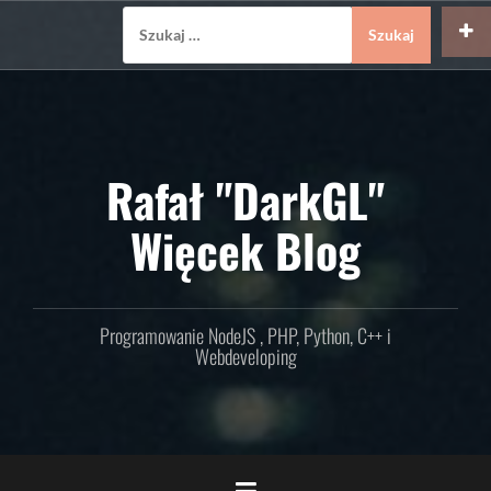
Skip
Szukaj:
to
content
Rafał "DarkGL"
Więcek Blog
Programowanie NodeJS , PHP, Python, C++ i
Webdeveloping