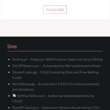
Czytaj dalej
Strony
SimPay.pl – Płatności SMS Premium Rate oraz Direct Biling
LVLUPSteam.com – Automatyczny Bot Levelowania Steam
DreamCodes.gg – CSGO Gambling Sites and Free Betting
Codes
SkinsMoney.gg – Accept skins CS:GO for online payments
and donations
SellYourSkins.com – Łatwo sprzedaj swoje skiny do
CS:GO
BoostProject.pro – skuteczna reklama dla serwerów CS2 i