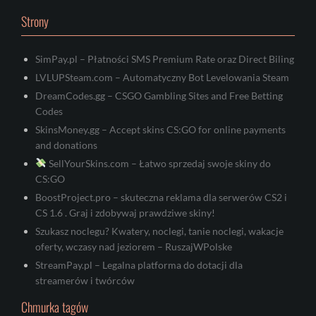
Strony
SimPay.pl – Płatności SMS Premium Rate oraz Direct Biling
LVLUPSteam.com – Automatyczny Bot Levelowania Steam
DreamCodes.gg – CSGO Gambling Sites and Free Betting
Codes
SkinsMoney.gg – Accept skins CS:GO for online payments
and donations
SellYourSkins.com – Łatwo sprzedaj swoje skiny do
CS:GO
BoostProject.pro – skuteczna reklama dla serwerów CS2 i
CS 1.6 . Graj i zdobywaj prawdziwe skiny!
Szukasz noclegu? Kwatery, noclegi, tanie noclegi, wakacje
oferty, wczasy nad jeziorem – RuszajWPolske
StreamPay.pl – Legalna platforma do dotacji dla
streamerów i twórców
Chmurka tagów