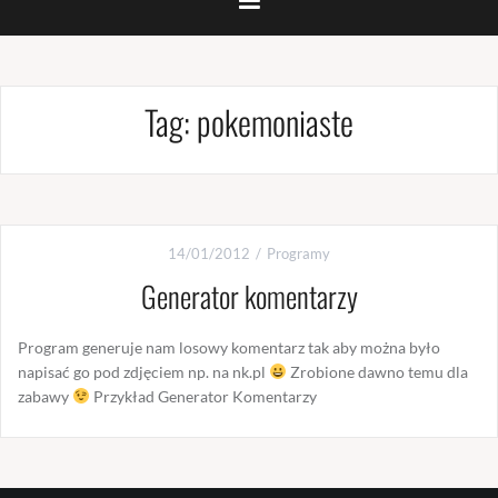
Tag:
pokemoniaste
14/01/2012
Programy
Generator komentarzy
Program generuje nam losowy komentarz tak aby można było
napisać go pod zdjęciem np. na nk.pl
Zrobione dawno temu dla
zabawy
Przykład Generator Komentarzy