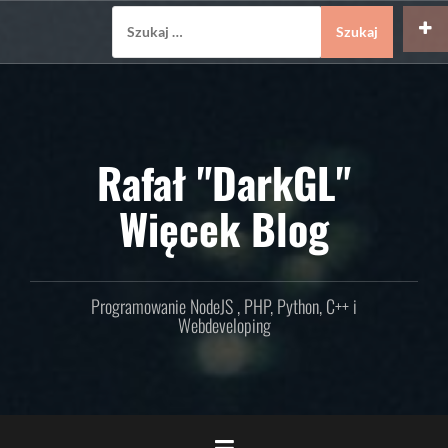
Skip
Szukaj:
to
content
Rafał "DarkGL"
Więcek Blog
Programowanie NodeJS , PHP, Python, C++ i
Webdeveloping