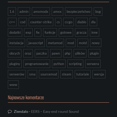
1.6
admin
amxmodx
amxx
bezpieczeństwo
bug
c++
cod
counter-strike
cs
cs:go
diablo
dla
dodatki
exp
fix
funkcje
gotowe
gracza
inne
instalacja
javascript
metamod
mod
motd
nowy
obcych
oraz
paczka
pawn
php
plików
plugin
pluginy
programowanie
python
scripting
serwera
serwerów
sma
sourcemod
steam
tutoriale
wersja
www
Najnowsze komentarze
Ziendalo
-
EERS – Easy end round Sound