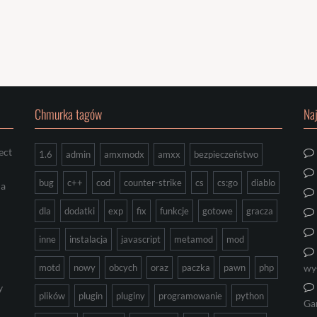
Chmurka tagów
Na
ect
1.6
admin
amxmodx
amxx
bezpieczeństwo
bug
c++
cod
counter-strike
cs
cs:go
diablo
ia
dla
dodatki
exp
fix
funkcje
gotowe
gracza
inne
instalacja
javascript
metamod
mod
motd
nowy
obcych
oraz
paczka
pawn
php
wy
y
plików
plugin
pluginy
programowanie
python
Ga