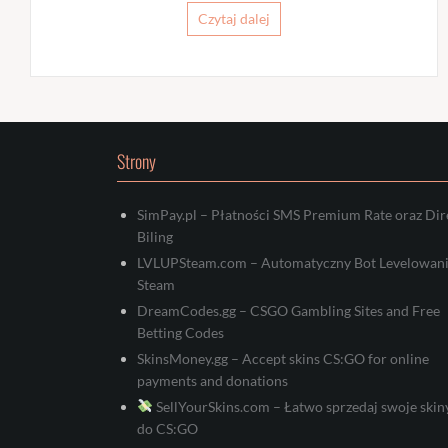
Czytaj dalej
Strony
SimPay.pl – Płatności SMS Premium Rate oraz Dir
Biling
LVLUPSteam.com – Automatyczny Bot Levelowan
Steam
DreamCodes.gg – CSGO Gambling Sites and Free
Betting Codes
SkinsMoney.gg – Accept skins CS:GO for online
payments and donations
SellYourSkins.com – Łatwo sprzedaj swoje skin
do CS:GO