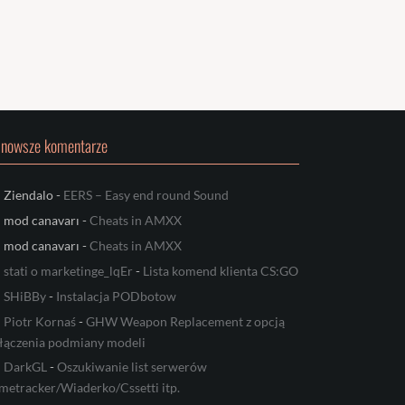
jnowsze komentarze
Ziendalo
-
EERS – Easy end round Sound
mod canavarı
-
Cheats in AMXX
mod canavarı
-
Cheats in AMXX
stati o marketinge_lqEr
-
Lista komend klienta CS:GO
SHiBBy
-
Instalacja PODbotow
Piotr Kornaś
-
GHW Weapon Replacement z opcją
łączenia podmiany modeli
DarkGL
-
Oszukiwanie list serwerów
metracker/Wiaderko/Cssetti itp.