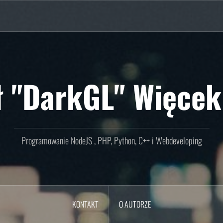
ł "DarkGL" Więcek
Programowanie NodeJS , PHP, Python, C++ i Webdeveloping
KONTAKT
O AUTORZE