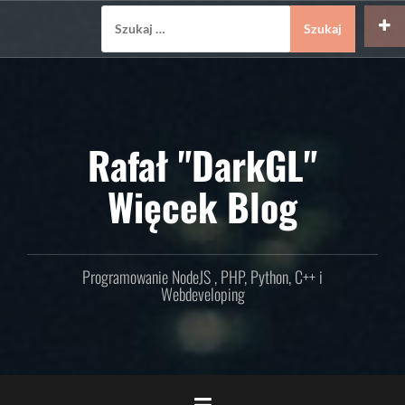
Skip
Szukaj:
to
content
Rafał "DarkGL"
Więcek Blog
Programowanie NodeJS , PHP, Python, C++ i
Webdeveloping