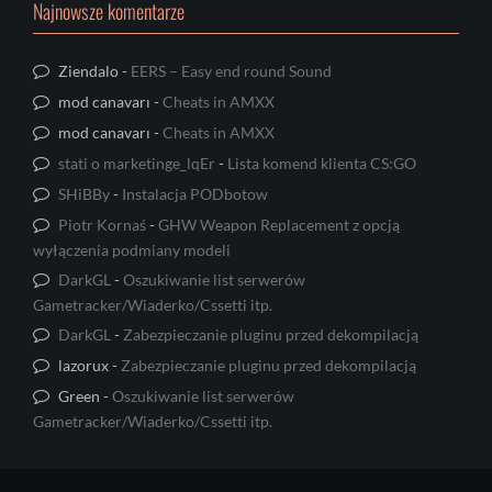
Najnowsze komentarze
Ziendalo
-
EERS – Easy end round Sound
mod canavarı
-
Cheats in AMXX
mod canavarı
-
Cheats in AMXX
stati o marketinge_lqEr
-
Lista komend klienta CS:GO
SHiBBy
-
Instalacja PODbotow
Piotr Kornaś
-
GHW Weapon Replacement z opcją
wyłączenia podmiany modeli
DarkGL
-
Oszukiwanie list serwerów
Gametracker/Wiaderko/Cssetti itp.
DarkGL
-
Zabezpieczanie pluginu przed dekompilacją
lazorux
-
Zabezpieczanie pluginu przed dekompilacją
Green
-
Oszukiwanie list serwerów
Gametracker/Wiaderko/Cssetti itp.