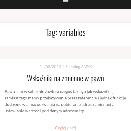
Tag:
variables
11/08/2013
Scripting AMXX
Wskaźniki na zmienne w pawn
Pawn sam w sobie nie zawiera czegoś takiego jak wskaźniki (
zamiast tego mamy przekazywanie przez referencje ) jednak funkcje
dostępne w amxx pozwalają na pobieranie adresu zmiennej ,
ustawianie wartości pod danym adresem itp.
Czytaj dalej