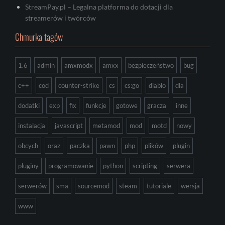
StreamPay.pl – Legalna platforma do dotacji dla
streamerów i twórców
Chmurka tagów
1.6
admin
amxmodx
amxx
bezpieczeństwo
bug
c++
cod
counter-strike
cs
cs:go
diablo
dla
dodatki
exp
fix
funkcje
gotowe
gracza
inne
instalacja
javascript
metamod
mod
motd
nowy
obcych
oraz
paczka
pawn
php
plików
plugin
pluginy
programowanie
python
scripting
serwera
serwerów
sma
sourcemod
steam
tutoriale
wersja
www