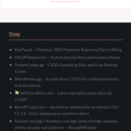
Strony
SimPay.pl – Płatności SMS Premium Rate oraz Direct Biling
LVLUPSteam.com – Automatyczny Bot Levelowania Steam
DreamCodes.gg – CSGO Gambling Sites and Free Betting
Codes
SkinsMoney.gg – Accept skins CS:GO for online payments
and donations
SellYourSkins.com – Łatwo sprzedaj swoje skiny do
CS:GO
BoostProject.pro – skuteczna reklama dla serwerów CS2 i
CS 1.6 . Graj i zdobywaj prawdziwe skiny!
Szukasz noclegu? Kwatery, noclegi, tanie noclegi, wakacje
oferty, wczasy nad jeziorem – RuszajWPolske