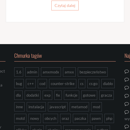
Czytaj dalej
Chmurka tagów
Na
ect
1.6
admin
amxmodx
amxx
bezpieczeństwo
bug
c++
cod
counter-strike
cs
cs:go
diablo
ia
dla
dodatki
exp
fix
funkcje
gotowe
gracza
inne
instalacja
javascript
metamod
mod
motd
nowy
obcych
oraz
paczka
pawn
php
wy
y