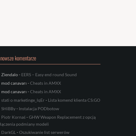
jnowsze komentarze
Ziendalo
-
EERS – Easy end round Sound
mod canavarı
-
Cheats in AMXX
mod canavarı
-
Cheats in AMXX
stati o marketinge_lqEr
-
Lista komend klienta CS:GO
SHiBBy
-
Instalacja PODbotow
Piotr Kornaś
-
GHW Weapon Replacement z opcją
łączenia podmiany modeli
DarkGL
-
Oszukiwanie list serwerów