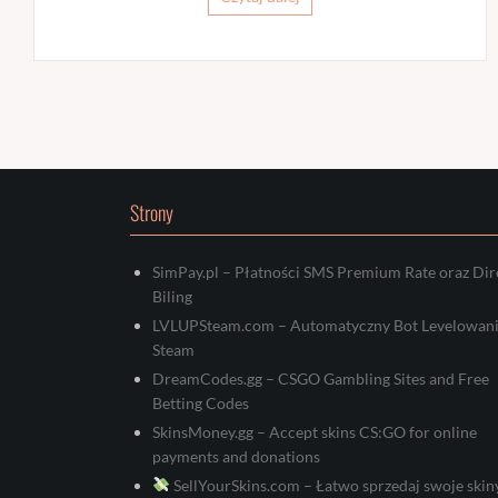
Strony
SimPay.pl – Płatności SMS Premium Rate oraz Dir
Biling
LVLUPSteam.com – Automatyczny Bot Levelowan
Steam
DreamCodes.gg – CSGO Gambling Sites and Free
Betting Codes
SkinsMoney.gg – Accept skins CS:GO for online
payments and donations
SellYourSkins.com – Łatwo sprzedaj swoje skin