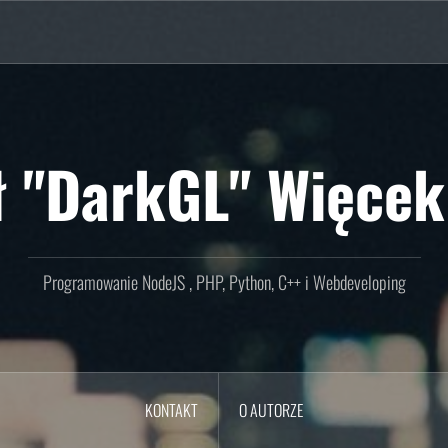
ł "DarkGL" Więcek
Programowanie NodeJS , PHP, Python, C++ i Webdeveloping
KONTAKT
O AUTORZE