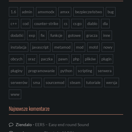
1.6
admin
amxmodx
amxx
bezpieczeństwo
bug
c++
cod
counter-strike
cs
cs:go
diablo
dla
dodatki
exp
fix
funkcje
gotowe
gracza
inne
instalacja
javascript
metamod
mod
motd
nowy
obcych
oraz
paczka
pawn
php
plików
plugin
pluginy
programowanie
python
scripting
serwera
serwerów
sma
sourcemod
steam
tutoriale
wersja
www
Najnowsze komentarze
Ziendalo
-
EERS – Easy end round Sound