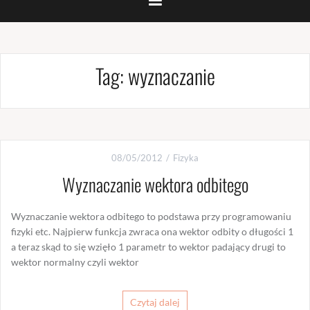
Tag:
wyznaczanie
08/05/2012
Fizyka
Wyznaczanie wektora odbitego
Wyznaczanie wektora odbitego to podstawa przy programowaniu
fizyki etc. Najpierw funkcja zwraca ona wektor odbity o długości 1
a teraz skąd to się wzięło 1 parametr to wektor padający drugi to
wektor normalny czyli wektor
Czytaj dalej