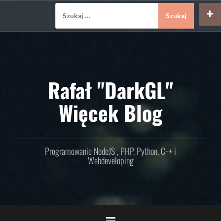
Skip
Szukaj:
to
content
Rafał "DarkGL"
Więcek Blog
Programowanie NodeJS , PHP, Python, C++ i
Webdeveloping