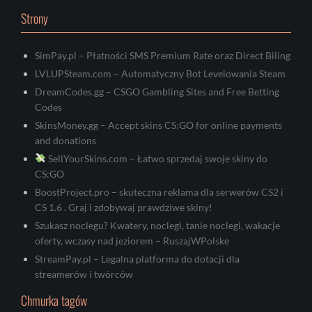
Strony
SimPay.pl – Płatności SMS Premium Rate oraz Direct Biling
LVLUPSteam.com – Automatyczny Bot Levelowania Steam
DreamCodes.gg – CSGO Gambling Sites and Free Betting
Codes
SkinsMoney.gg – Accept skins CS:GO for online payments
and donations
SellYourSkins.com – Łatwo sprzedaj swoje skiny do
CS:GO
BoostProject.pro – skuteczna reklama dla serwerów CS2 i
CS 1.6 . Graj i zdobywaj prawdziwe skiny!
Szukasz noclegu? Kwatery, noclegi, tanie noclegi, wakacje
oferty, wczasy nad jeziorem – RuszajWPolske
StreamPay.pl – Legalna platforma do dotacji dla
streamerów i twórców
Chmurka tagów