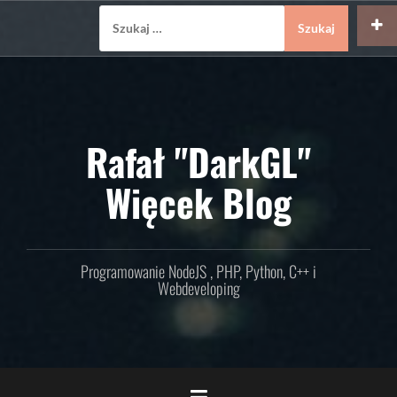
Skip
Szukaj:
to
content
Rafał "DarkGL"
Więcek Blog
Programowanie NodeJS , PHP, Python, C++ i
Webdeveloping