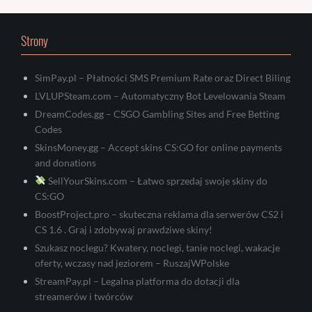
Strony
SimPay.pl – Płatności SMS Premium Rate oraz Direct Biling
LVLUPSteam.com – Automatyczny Bot Levelowania Steam
DreamCodes.gg – CSGO Gambling Sites and Free Betting
Codes
SkinsMoney.gg – Accept skins CS:GO for online payments
and donations
SellYourSkins.com – Łatwo sprzedaj swoje skiny do
CS:GO
BoostProject.pro – skuteczna reklama dla serwerów CS2 i
CS 1.6 . Graj i zdobywaj prawdziwe skiny!
Szukasz noclegu? Kwatery, noclegi, tanie noclegi, wakacje
oferty, wczasy nad jeziorem – RuszajWPolske
StreamPay.pl – Legalna platforma do dotacji dla
streamerów i twórców