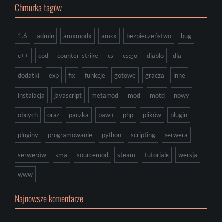
Chmurka tagów
1.6
admin
amxmodx
amxx
bezpieczeństwo
bug
c++
cod
counter-strike
cs
cs:go
diablo
dla
dodatki
exp
fix
funkcje
gotowe
gracza
inne
instalacja
javascript
metamod
mod
motd
nowy
obcych
oraz
paczka
pawn
php
plików
plugin
pluginy
programowanie
python
scripting
serwera
serwerów
sma
sourcemod
steam
tutoriale
wersja
www
Najnowsze komentarze