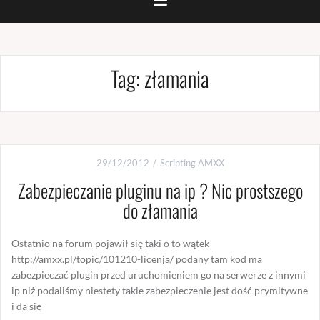
Tag:
złamania
29/12/2012
Scripting AMXX
Zabezpieczanie pluginu na ip ? Nic prostszego
do złamania
Ostatnio na forum pojawił się taki o to wątek
http://amxx.pl/topic/101210-licenja/ podany tam kod ma
zabezpieczać plugin przed uruchomieniem go na serwerze z innymi
ip niż podaliśmy niestety takie zabezpieczenie jest dość prymitywne
i da się