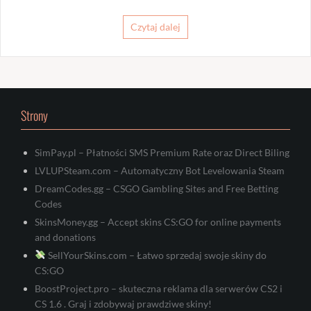
Czytaj dalej
Strony
SimPay.pl – Płatności SMS Premium Rate oraz Direct Biling
LVLUPSteam.com – Automatyczny Bot Levelowania Steam
DreamCodes.gg – CSGO Gambling Sites and Free Betting
Codes
SkinsMoney.gg – Accept skins CS:GO for online payments
and donations
SellYourSkins.com – Łatwo sprzedaj swoje skiny do
CS:GO
BoostProject.pro – skuteczna reklama dla serwerów CS2 i
CS 1.6 . Graj i zdobywaj prawdziwe skiny!