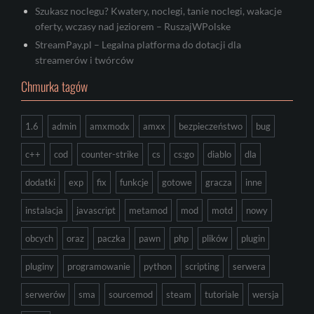
Szukasz noclegu? Kwatery, noclegi, tanie noclegi, wakacje
oferty, wczasy nad jeziorem – RuszajWPolske
StreamPay.pl – Legalna platforma do dotacji dla
streamerów i twórców
Chmurka tagów
1.6
admin
amxmodx
amxx
bezpieczeństwo
bug
c++
cod
counter-strike
cs
cs:go
diablo
dla
dodatki
exp
fix
funkcje
gotowe
gracza
inne
instalacja
javascript
metamod
mod
motd
nowy
obcych
oraz
paczka
pawn
php
plików
plugin
pluginy
programowanie
python
scripting
serwera
serwerów
sma
sourcemod
steam
tutoriale
wersja