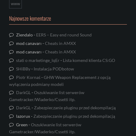
www
Najnowsze komentarze
Ziendalo
-
EERS – Easy end round Sound
mod canavarı
-
Cheats in AMXX
mod canavarı
-
Cheats in AMXX
stati o marketinge_lqEr
-
Lista komend klienta CS:GO
SHiBBy
-
Instalacja PODbotow
Piotr Kornaś
-
GHW Weapon Replacement z opcją
wyłączenia podmiany modeli
DarkGL
-
Oszukiwanie list serwerów
Gametracker/Wiaderko/Cssetti itp.
DarkGL
-
Zabezpieczanie pluginu przed dekompilacją
lazorux
-
Zabezpieczanie pluginu przed dekompilacją
Green
-
Oszukiwanie list serwerów
Gametracker/Wiaderko/Cssetti itp.