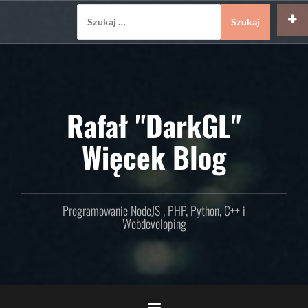
Skip
Szukaj:
to
content
Rafał "DarkGL"
Więcek Blog
Programowanie NodeJS , PHP, Python, C++ i
Webdeveloping