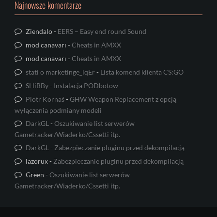
Najnowsze komentarze
Ziendalo
-
EERS – Easy end round Sound
mod canavarı
-
Cheats in AMXX
mod canavarı
-
Cheats in AMXX
stati o marketinge_lqEr
-
Lista komend klienta CS:GO
SHiBBy
-
Instalacja PODbotow
Piotr Kornaś
-
GHW Weapon Replacement z opcją
wyłączenia podmiany modeli
DarkGL
-
Oszukiwanie list serwerów
Gametracker/Wiaderko/Cssetti itp.
DarkGL
-
Zabezpieczanie pluginu przed dekompilacją
lazorux
-
Zabezpieczanie pluginu przed dekompilacją
Green
-
Oszukiwanie list serwerów
Gametracker/Wiaderko/Cssetti itp.