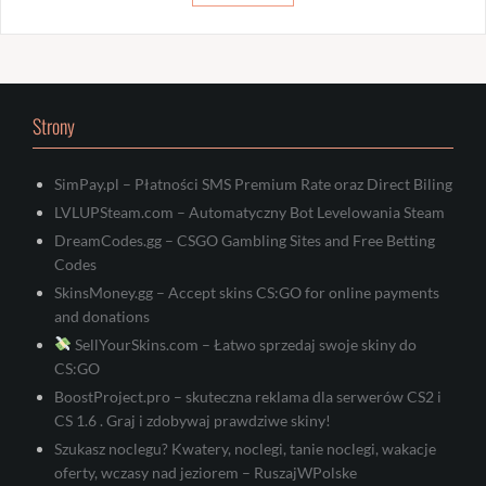
Strony
SimPay.pl – Płatności SMS Premium Rate oraz Direct Biling
LVLUPSteam.com – Automatyczny Bot Levelowania Steam
DreamCodes.gg – CSGO Gambling Sites and Free Betting
Codes
SkinsMoney.gg – Accept skins CS:GO for online payments
and donations
SellYourSkins.com – Łatwo sprzedaj swoje skiny do
CS:GO
BoostProject.pro – skuteczna reklama dla serwerów CS2 i
CS 1.6 . Graj i zdobywaj prawdziwe skiny!
Szukasz noclegu? Kwatery, noclegi, tanie noclegi, wakacje
oferty, wczasy nad jeziorem – RuszajWPolske