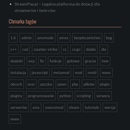
StreamPay.pl – Legalna platforma do dotacji dla
streamerów i twórców
Chmurka tagów
1.6
admin
amxmodx
amxx
bezpieczeństwo
bug
c++
cod
counter-strike
cs
cs:go
diablo
dla
dodatki
exp
fix
funkcje
gotowe
gracza
inne
instalacja
javascript
metamod
mod
motd
nowy
obcych
oraz
paczka
pawn
php
plików
plugin
pluginy
programowanie
python
scripting
serwera
serwerów
sma
sourcemod
steam
tutoriale
wersja
www