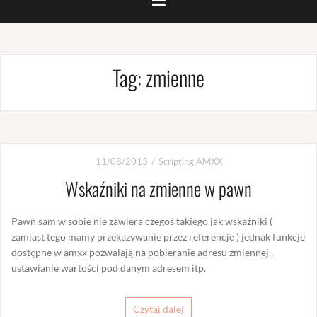
Tag:
zmienne
11/08/2013
Scripting AMXX
Wskaźniki na zmienne w pawn
Pawn sam w sobie nie zawiera czegoś takiego jak wskaźniki (
zamiast tego mamy przekazywanie przez referencje ) jednak funkcje
dostępne w amxx pozwalają na pobieranie adresu zmiennej ,
ustawianie wartości pod danym adresem itp.
Czytaj dalej