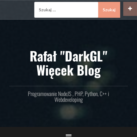
Skip
Szukaj:
to
content
Rafał "DarkGL"
Więcek Blog
Programowanie NodeJS , PHP, Python, C++ i
Webdeveloping