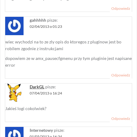
Odpowiedz
gahhhhh
pisze:
02/04/2013 o 01:23
wiec wychodzi na to ze zly opis do ktoregos z pluginow jest bo
robilem zgodnie z instrukcjami
dopowiem ze w amx_pausecfgmenu przy tym pluginie jest napisane
error
Odpowiedz
DarkGL
pisze:
07/04/2013 o 16:24
Jakieś logi cokolwiek?
Odpowiedz
Internetowy
pisze:
01/05/2013 o 16:34