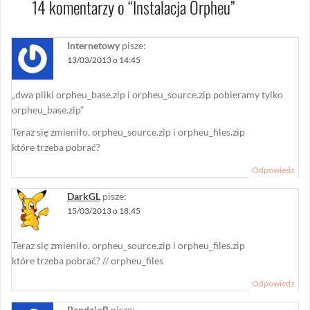
14 komentarzy o “
Instalacja Orpheu
”
Internetowy
pisze:
13/03/2013 o 14:45
„dwa pliki orpheu_base.zip i orpheu_source.zip pobieramy tylko
orpheu_base.zip”
Teraz się zmieniło, orpheu_source.zip i orpheu_files.zip
które trzeba pobrać?
Odpowiedz
DarkGL
pisze:
15/03/2013 o 18:45
Teraz się zmieniło, orpheu_source.zip i orpheu_files.zip
które trzeba pobrać? // orpheu_files
Odpowiedz
BandzioR
pisze: