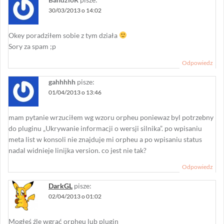
30/03/2013 o 14:02
Okey poradziłem sobie z tym działa
Sory za spam ;p
Odpowiedz
gahhhhh
pisze:
01/04/2013 o 13:46
mam pytanie wrzuciłem wg wzoru orpheu poniewaz byl potrzebny
do pluginu „Ukrywanie informacji o wersji silnika”. po wpisaniu
meta list w konsoli nie znajduje mi orpheu a po wpisaniu status
nadal widnieje linijka version. co jest nie tak?
Odpowiedz
DarkGL
pisze:
02/04/2013 o 01:02
Mogłeś źle wgrać orpheu lub plugin