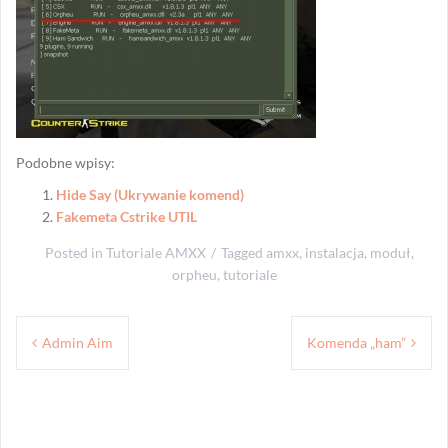
Podobne wpisy:
Hide Say (Ukrywanie komend)
Fakemeta Cstrike UTIL
Posted in
Tutoriale AMXX
Tagged
amxx
,
instalacja
,
moduł
,
orpheu
,
tutoriale
Nawigacja
Admin Aim
Komenda „ham”
wpisu