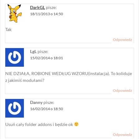
DarkGL
pisze:
18/11/2013 o 14:50
Tak
Odpowiedz
LgL
pisze:
15/02/2014 o 18:01
NIE DZIAŁA, ROBIONE WEDŁUG WZORU(instalacja). To koliduje
z jakimiś modułami?
Odpowiedz
Danny
pisze:
16/02/2014 o 18:50
Usuń cały folder addons i będzie ok
Odpowiedz