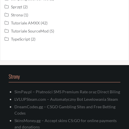
Sprzęt
(2)
Strona
(1)
Tutoriale AMXX
(42)
Tutoriale SourceMod
(5)
TypeScript
(2)
Strony
SimPay.pl – Płatności SMS Premium Rate oraz Direct Biling
LVLUPSteam.com – Automatyczny Bot Levelowania Steam
DreamCodes.gg – CSGO Gambling Sites and Free Betting
Codes
SkinsMoney.gg – Accept skins CS:GO for online payments
and donations