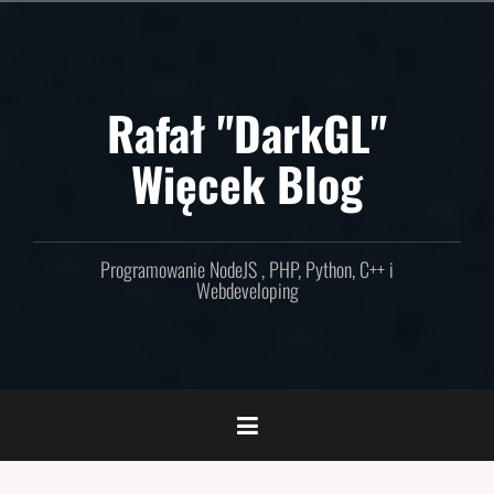
Skip
to
content
Rafał "DarkGL"
Więcek Blog
Programowanie NodeJS , PHP, Python, C++ i
Webdeveloping