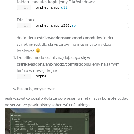
folderu modules kopiujemy
Dla Windows:
orpheu_amxx.
dll
Dla Linux:
orpheu_amxx_i386.
so
do folderu
cstrike/addons/amxmodx/modules
folder
scripting jest dla skrypterów nie musimy go nigdzie
kopiować
Do pliku modules.ini znajdującego się w
cstrike/addons/amxmodx/configs
dopisujemy na samym
końcu w nowej linijce
orpheu
Restartujemy serwer
jeśli wszystko poszło dobrze po wpisaniu meta list w konsole będąc
na serwerze powinniśmy zobaczyć coś takiego