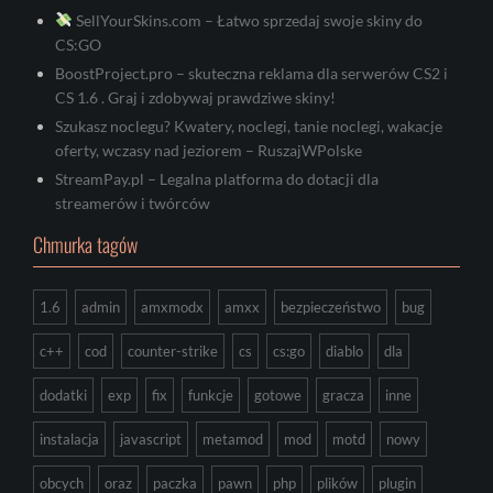
SellYourSkins.com – Łatwo sprzedaj swoje skiny do
CS:GO
BoostProject.pro – skuteczna reklama dla serwerów CS2 i
CS 1.6 . Graj i zdobywaj prawdziwe skiny!
Szukasz noclegu? Kwatery, noclegi, tanie noclegi, wakacje
oferty, wczasy nad jeziorem – RuszajWPolske
StreamPay.pl – Legalna platforma do dotacji dla
streamerów i twórców
Chmurka tagów
1.6
admin
amxmodx
amxx
bezpieczeństwo
bug
c++
cod
counter-strike
cs
cs:go
diablo
dla
dodatki
exp
fix
funkcje
gotowe
gracza
inne
instalacja
javascript
metamod
mod
motd
nowy
obcych
oraz
paczka
pawn
php
plików
plugin