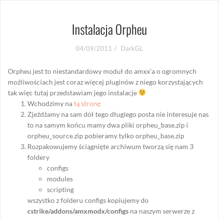
Instalacja Orpheu
04/09/2011
DarkGL
Orpheu jest to niestandardowy moduł do amxx’a o ogromnych
możliwościach jest coraz więcej pluginów z niego korzystających
tak więc tutaj przedstawiam jego instalacje
Wchodzimy na
tą stronę
Zjeżdżamy na sam dół tego długiego posta nie interesuje nas
to na samym końcu mamy dwa pliki orpheu_base.zip i
orpheu_source.zip pobieramy tylko orpheu_base.zip
Rozpakowujemy ściągnięte archiwum tworzą się nam 3
foldery
configs
modules
scripting
wszystko z folderu configs kopiujemy do
cstrike/addons/amxmodx/configs
na naszym serwerze z