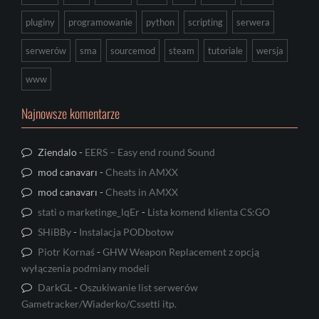
pluginy
programowanie
python
scripting
serwera
serwerów
sma
sourcemod
steam
tutoriale
wersja
www
Najnowsze komentarze
Ziendalo
-
EERS – Easy end round Sound
mod canavarı
-
Cheats in AMXX
mod canavarı
-
Cheats in AMXX
stati o marketinge_lqEr
-
Lista komend klienta CS:GO
SHiBBy
-
Instalacja PODbotow
Piotr Kornaś
-
GHW Weapon Replacement z opcją
wyłączenia podmiany modeli
DarkGL
-
Oszukiwanie list serwerów
Gametracker/Wiaderko/Cssetti itp.