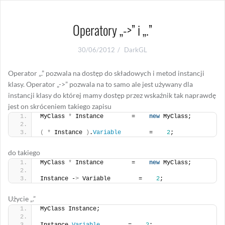
Operatory „->” i „.”
30/06/2012
DarkGL
Operator „.” pozwala na dostęp do składowych i metod instancji
klasy. Operator „->” pozwala na to samo ale jest używany dla
instancji klasy do której mamy dostęp przez wskaźnik tak naprawdę
jest on skróceniem takiego zapisu
MyClass 
*
 Instance        =    
new
 MyClass;
(
*
 Instance 
)
.
Variable
        =    
2
;
do takiego
MyClass 
*
 Instance        =    
new
 MyClass;
Instance -
>
 Variable        =    
2
;
Użycie „.”
MyClass Instance;