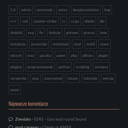
1.6
admin
amxmodx
amxx
bezpieczeństwo
bug
c++
cod
counter-strike
cs
cs:go
diablo
dla
dodatki
exp
fix
funkcje
gotowe
gracza
inne
instalacja
javascript
metamod
mod
motd
nowy
obcych
oraz
paczka
pawn
php
plików
plugin
pluginy
programowanie
python
scripting
serwera
serwerów
sma
sourcemod
steam
tutoriale
wersja
www
Najnowsze komentarze
Ziendalo
-
EERS – Easy end round Sound
mod canavarı
-
Cheats in AMXX