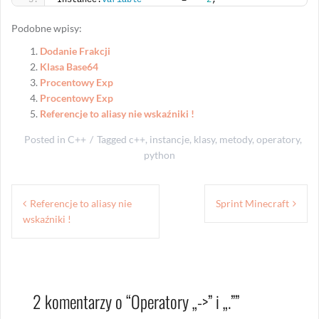
Instance.
Variable
        =    
2
;
Podobne wpisy:
Dodanie Frakcji
Klasa Base64
Procentowy Exp
Procentowy Exp
Referencje to aliasy nie wskaźniki !
Posted in
C++
Tagged
c++
,
instancje
,
klasy
,
metody
,
operatory
,
python
Nawigacja
Referencje to aliasy nie
Sprint Minecraft
wpisu
wskaźniki !
2 komentarzy o “
Operatory „->” i „.”
”