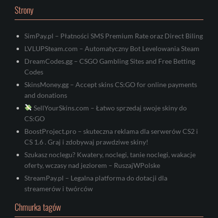
Strony
SimPay.pl – Płatności SMS Premium Rate oraz Direct Biling
LVLUPSteam.com – Automatyczny Bot Levelowania Steam
DreamCodes.gg – CSGO Gambling Sites and Free Betting
Codes
SkinsMoney.gg – Accept skins CS:GO for online payments
and donations
SellYourSkins.com – Łatwo sprzedaj swoje skiny do
CS:GO
BoostProject.pro – skuteczna reklama dla serwerów CS2 i
CS 1.6 . Graj i zdobywaj prawdziwe skiny!
Szukasz noclegu? Kwatery, noclegi, tanie noclegi, wakacje
oferty, wczasy nad jeziorem – RuszajWPolske
StreamPay.pl – Legalna platforma do dotacji dla
streamerów i twórców
Chmurka tagów