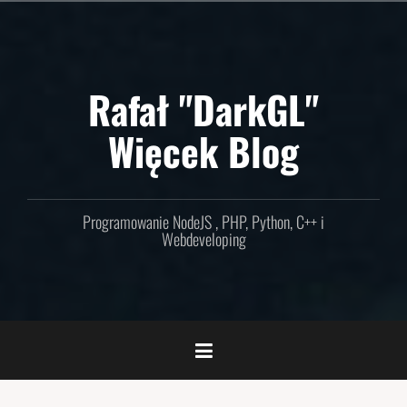
Skip
to
content
Rafał "DarkGL"
Więcek Blog
Programowanie NodeJS , PHP, Python, C++ i
Webdeveloping