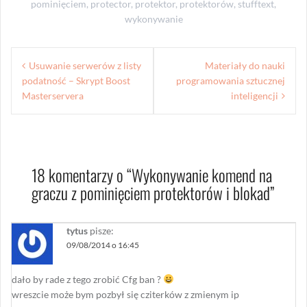
pominięciem
,
protector
,
protektor
,
protektorów
,
stufftext
,
wykonywanie
Nawigacja
Usuwanie serwerów z listy
Materiały do nauki
wpisu
podatność – Skrypt Boost
programowania sztucznej
Masterservera
inteligencji
18 komentarzy o “
Wykonywanie komend na
graczu z pominięciem protektorów i blokad
”
tytus
pisze:
09/08/2014 o 16:45
dało by rade z tego zrobić Cfg ban ?
wreszcie może bym pozbył się cziterków z zmienym ip