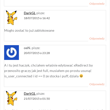
Odpowiedz
DarkGL
pisze:
18/07/2015 o 16:42
Mogło zostać to już zablokowane
Odpowiedz
oeN.
pisze:
20/07/2015 o 23:28
A i tu jest haczyk, chciałem właśnie edytować xRedirect by
przenosiło graczy jak jest full, musiałem po prostu usunąć
is_user_connected i id == 0 ze stocka i puff, działa
Odpowiedz
DarkGL
pisze:
21/07/2015 o 01:50