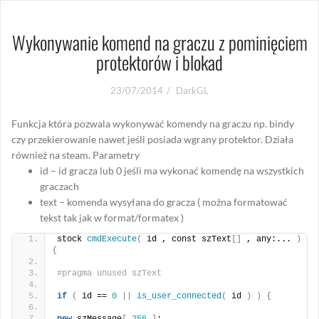
Wykonywanie komend na graczu z pominięciem
protektorów i blokad
23/07/2014
DarkGL
Funkcja która pozwala wykonywać komendy na graczu np. bindy
czy przekierowanie nawet jeśli posiada wgrany protektor. Działa
również na steam. Parametry
id – id gracza lub 0 jeśli ma wykonać komendę na wszystkich
graczach
text – komenda wysyłana do gracza ( można formatować
tekst tak jak w format/formatex )
stock 
cmdExecute
(
 id , const szText
[]
 , any:... 
)
{
#pragma unused szText
if
(
 id == 
0
||
is_user_connected
(
 id 
)
)
{