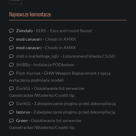
Najnowsze komentarze
Ziendalo
-
EERS – Easy end round Sound
mod canavarı
-
Cheats in AMXX
mod canavarı
-
Cheats in AMXX
stati o marketinge_lqEr
-
Lista komend klienta CS:GO
SHiBBy
-
Instalacja PODbotow
Piotr Kornaś
-
GHW Weapon Replacement z opcją
wyłączenia podmiany modeli
DarkGL
-
Oszukiwanie list serwerów
Gametracker/Wiaderko/Cssetti itp.
DarkGL
-
Zabezpieczanie pluginu przed dekompilacją
lazorux
-
Zabezpieczanie pluginu przed dekompilacją
Green
-
Oszukiwanie list serwerów
Gametracker/Wiaderko/Cssetti itp.