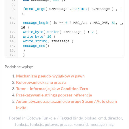
new
 szMessage
[
256
]
;
format_args
(
 szMessage ,
charsmax
(
 szMessage 
)
 , 
1
)
;
message_begin
(
 id == 
0
 ? MSG_ALL 
:
 MSG_ONE, 
51
, _, 
id 
)
write_byte
(
strlen
(
 szMessage 
)
 + 
2
)
write_byte
(
10
)
write_string
(
 szMessage 
)
message_end
()
}
}
Podobne wpisy:
Mechanizm pseudo-wyjątków w pawn
Kolorowanie ekranu gracza
Tutor – Informacje jak w Condition Zero
Przekazywanie stringu poprzez referencje
Automatyczne zapraszanie do grupy Steam / Auto steam
invite
Posted in
Gotowe Funkcje
Tagged
bindy
,
blokad
,
cmd
,
director
,
funkcja
,
funkcje
,
gotowe
,
graczu
,
komend
,
message
,
msg
,