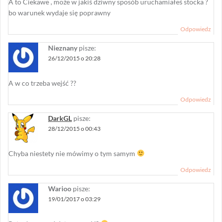
A to Ciekawe , może w jakiś dziwny sposób uruchamiałeś stocka ?
bo warunek wydaje się poprawny
Odpowiedz
Nieznany
pisze:
26/12/2015 o 20:28
A w co trzeba wejść ??
Odpowiedz
DarkGL
pisze:
28/12/2015 o 00:43
Chyba niestety nie mówimy o tym samym
Odpowiedz
Warioo
pisze:
19/01/2017 o 03:29