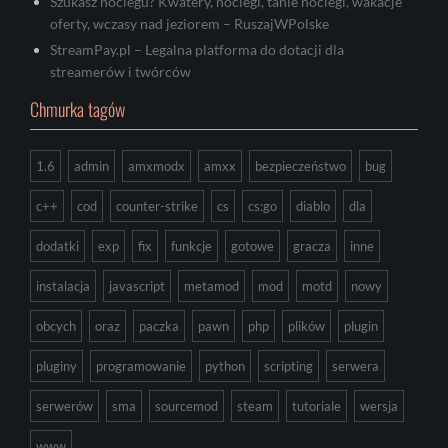
Szukasz noclegu? Kwatery, noclegi, tanie noclegi, wakacje
oferty, wczasy nad jeziorem – RuszajWPolske
StreamPay.pl – Legalna platforma do dotacji dla
streamerów i twórców
Chmurka tagów
1.6
admin
amxmodx
amxx
bezpieczeństwo
bug
c++
cod
counter-strike
cs
cs:go
diablo
dla
dodatki
exp
fix
funkcje
gotowe
gracza
inne
instalacja
javascript
metamod
mod
motd
nowy
obcych
oraz
paczka
pawn
php
plików
plugin
pluginy
programowanie
python
scripting
serwera
serwerów
sma
sourcemod
steam
tutoriale
wersja
www