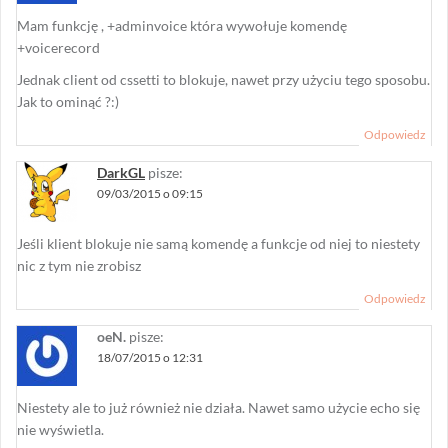
Mam funkcję , +adminvoice która wywołuje komendę
+voicerecord
Jednak client od cssetti to blokuje, nawet przy użyciu tego sposobu.
Jak to ominąć ?:)
Odpowiedz
DarkGL
pisze:
09/03/2015 o 09:15
Jeśli klient blokuje nie samą komendę a funkcje od niej to niestety
nic z tym nie zrobisz
Odpowiedz
oeN.
pisze:
18/07/2015 o 12:31
Niestety ale to już również nie działa. Nawet samo użycie echo się
nie wyświetla.