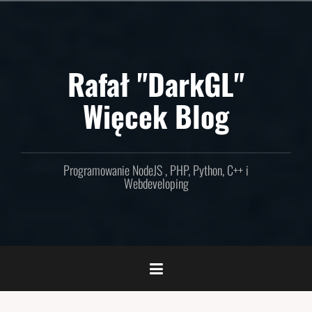
Skip
to
content
Rafał "DarkGL"
Więcek Blog
Programowanie NodeJS , PHP, Python, C++ i
Webdeveloping