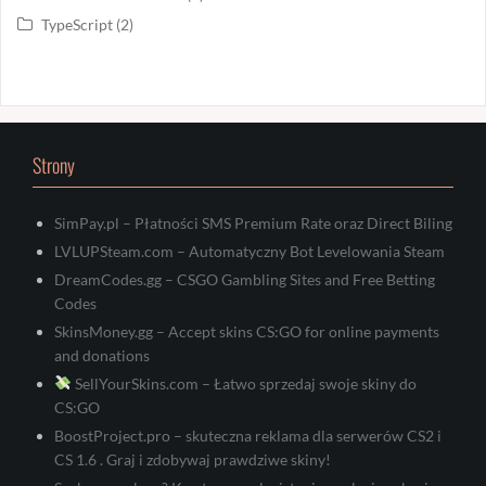
TypeScript
(2)
Strony
SimPay.pl – Płatności SMS Premium Rate oraz Direct Biling
LVLUPSteam.com – Automatyczny Bot Levelowania Steam
DreamCodes.gg – CSGO Gambling Sites and Free Betting
Codes
SkinsMoney.gg – Accept skins CS:GO for online payments
and donations
SellYourSkins.com – Łatwo sprzedaj swoje skiny do
CS:GO
BoostProject.pro – skuteczna reklama dla serwerów CS2 i
CS 1.6 . Graj i zdobywaj prawdziwe skiny!