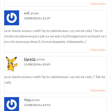
Odpowiedz
enE
pisze:
10/08/2014 o 21:37
sa w stanie znowu csetti itp to zablokowac czy nie da rady ? bo to
cholernie denerwujace jak na serwery kz/hns(ganiany) wchodzi ns i
mu nie wymusza deve 0, forwardspeeda, sidespeeda ;/
Odpowiedz
DarkGL
pisze:
11/08/2014 o 10:45
sa w stanie znowu csetti itp to zablokowac czy nie da rady // Tak da
radę
Odpowiedz
Njtg
pisze:
27/08/2014 o 23:53