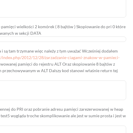
amięci wielkości 2 komórek ( 8 bajtów ) Skopiowanie do pri 0 które
ywanych w sekcji DATA
ta i są tam trzymane więc należy z tym uważać Wcześniej dodałem
.pl/index.php/2012/12/28/zarzadzanie-ciagami-znakow-w-pamieci-
erwowanej pamięci do rejestru ALT Oraz skopiowanie 8 bajtów z
m przechowywanym w ALT Dalszy kod stanowi właśnie return tej
nnej do PRI oraz pobranie adresu pamięci zarezerwowanej w heap
test5 wygląda troche skomplikowanie ale jest w sumie prosta i jest w