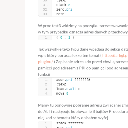
;$exp
stack 
8
zero.
pri
retn
W proc test3 widzimy na początku zarezerwowanie p
w tym przypadku oznacza adres danych przechow
{
0
 , 
1
}
Tak wszystkie tego typu dane wpadają do sekcji da
wpis który porusza lekko ten temat (
http://darkgl
pluginu/
) Zapisanie adresu do przed chwilą zarez
pamięci pod adresem z PRI do pamięci pod adrese
funkcji
addr.
pri
 fffffff8
;$exp
load.
s
.
alt
 c
movs 
8
Mamy tu ponownie pobranie adresu zwracanej zmie
do ALT i następuje kopiowanie 8 bajtów Procedura 
niej kod schematu który opisałem wyżej
stack fffffff8