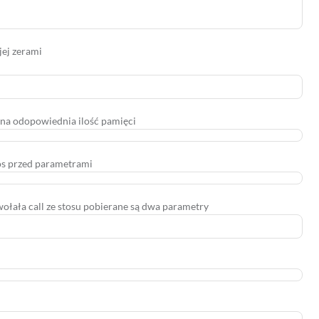
ej zerami
ana odopowiednia ilość pamięci
tos przed parametrami
ołała call ze stosu pobierane są dwa parametry