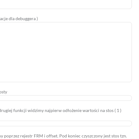
acje dla debuggera )
osty
drugiej funkcji widzimy najpierw odłożenie wartości na stos ( 1 )
 poprzez rejestr FRM i offset. Pod koniec czyszczony jest stos tzn.