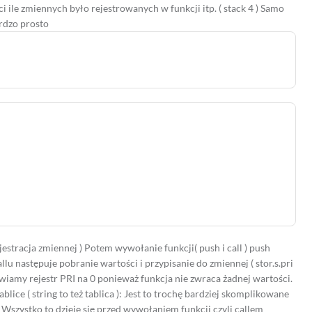
i ile zmiennych było rejestrowanych w funkcji itp. ( stack 4 ) Samo
rdzo prosto
jestracja zmiennej )
Potem wywołanie funkcji( push i call ) push
u następuje pobranie wartości i przypisanie do zmiennej ( stor.s.pri
tawiamy rejestr PRI na 0 ponieważ funkcja nie zwraca żadnej wartości.
lice ( string to też tablica ): Jest to trochę bardziej skomplikowane
Wszystko to dzieje się przed wywołaniem funkcji czyli callem