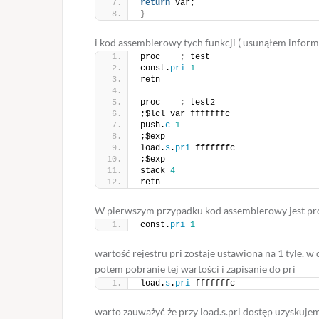
return
 var;
}
i kod assemblerowy tych funkcji ( usunąłem inform
proc    
;
 test
const.
pri
1
retn
proc    
;
 test2
;$lcl var fffffffc
push.
c
1
;$exp
load.
s
.
pri
 fffffffc
;$exp
stack 
4
retn
W pierwszym przypadku kod assemblerowy jest pr
const.
pri
1
wartość rejestru pri zostaje ustawiona na 1 tyle. w 
potem pobranie tej wartości i zapisanie do pri
load.
s
.
pri
 fffffffc
warto zauważyć że przy load.s.pri dostęp uzyskujemy