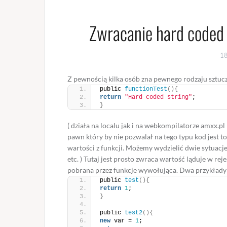
Zwracanie hard coded 
1
Z pewnością kilka osób zna pewnego rodzaju sztuc
public 
functionTest
(){
return
"Hard coded string"
;
}
( działa na localu jak i na webkompilatorze amxx.pl
pawn który by nie pozwalał na tego typu kod jest 
wartości z funkcji. Możemy wydzielić dwie sytuacje 
etc. ) Tutaj jest prosto zwraca wartość ląduje w rej
pobrana przez funkcje wywołująca. Dwa przykłady
public 
test
(){
return
1
;
}
public 
test2
(){
new
 var = 
1
;