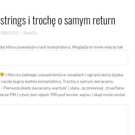
strings i trochę o samym return
8/08/2013
DarkGL
zkę która powoduje crash kompilatora. Wygląda to mnie więcej tak
) Nie ma żadnego uzasadnienia w zasadach i ograniczenia języka
to raczej bug w kodzie kompilatora. Trochę o samym zwracaniu
: Pierwsza kiedy zwracamy wartość ( stałą , ze zmiennej , true/false
estrze PRI ( czym jest rejestr PRI pod koniec wpisu ) skąd może zostać