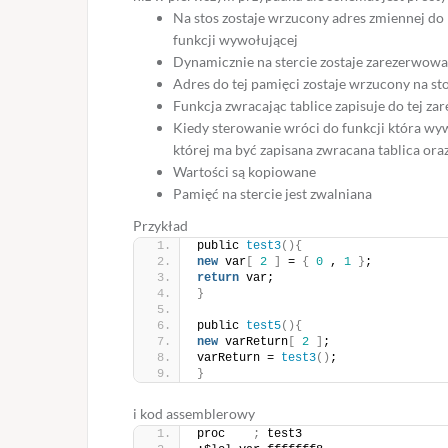
Na stos zostaje wrzucony adres zmiennej do 
funkcji wywołującej
Dynamicznie na stercie zostaje zarezerwowa
Adres do tej pamięci zostaje wrzucony na s
Funkcja zwracając tablice zapisuje do tej z
Kiedy sterowanie wróci do funkcji która wyw
której ma być zapisana zwracana tablica or
Wartości są kopiowane
Pamięć na stercie jest zwalniana
Przykład
public 
test3
(){
new
 var
[
2
]
 = 
{
0
 , 
1
}
;
return
 var;
}
public 
test5
(){
new
 varReturn
[
2
]
;
varReturn = 
test3
()
;
}
i kod assemblerowy
proc    
;
 test3