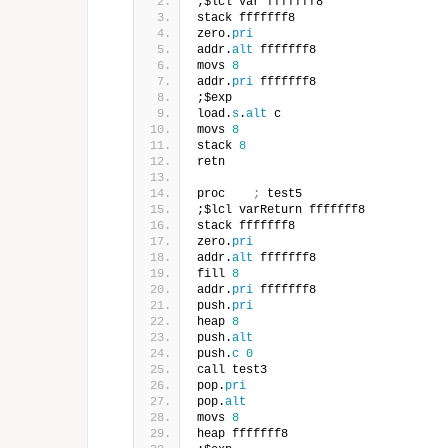
;$lcl var fffffff8
stack fffffff8
zero.
pri
addr.
alt
 fffffff8
movs 
8
addr.
pri
 fffffff8
;$exp
load.
s
.
alt
 c
movs 
8
stack 
8
retn
proc    
;
 test5
;$lcl varReturn fffffff8
stack fffffff8
zero.
pri
addr.
alt
 fffffff8
fill 
8
addr.
pri
 fffffff8
push.
pri
heap 
8
push.
alt
push.
c
0
call test3
pop.
pri
pop.
alt
movs 
8
heap fffffff8