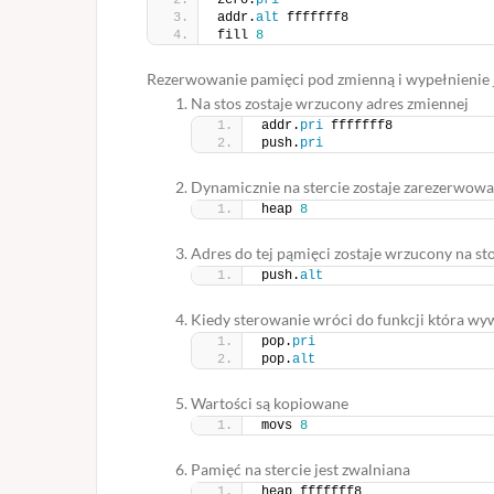
zero.
pri
addr.
alt
 fffffff8
fill 
8
Rezerwowanie pamięci pod zmienną i wypełnienie j
Na stos zostaje wrzucony adres zmiennej
addr.
pri
 fffffff8
push.
pri
Dynamicznie na stercie zostaje zarezerwow
heap 
8
Adres do tej pąmięci zostaje wrzucony na s
push.
alt
Kiedy sterowanie wróci do funkcji która wyw
pop.
pri
pop.
alt
Wartości są kopiowane
movs 
8
Pamięć na stercie jest zwalniana
heap fffffff8