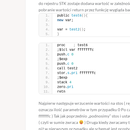
do rejestru STK zostaje dodana wartość w zależnośc
pobranie wartości return przez funkcję wygląda ba
public 
test6
(){
new
 var;
var = 
test2
()
;
}
proc    
;
 test6
;$lcl var fffffffc
push.
c
0
;$exp
push.
c
0
call test2
stor.
s
.
pri
 fffffffc
;$exp
stack 
4
zero.
pri
retn
Najpierw następuje wrzucenie wartości na stos ( re
oznacza ilość parametrów w tym przypadku 0 Po call
fffffffc ) Tak jak poprzednio „podnosimy” stos i us
( czyli w sumie zwraca
) Druga kiedy zwracamy tab
niż w pierwszym przypadku ale schemat jest prosty 