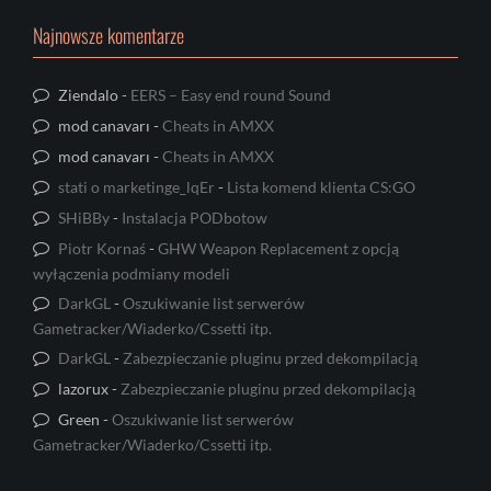
Najnowsze komentarze
Ziendalo
-
EERS – Easy end round Sound
mod canavarı
-
Cheats in AMXX
mod canavarı
-
Cheats in AMXX
stati o marketinge_lqEr
-
Lista komend klienta CS:GO
SHiBBy
-
Instalacja PODbotow
Piotr Kornaś
-
GHW Weapon Replacement z opcją
wyłączenia podmiany modeli
DarkGL
-
Oszukiwanie list serwerów
Gametracker/Wiaderko/Cssetti itp.
DarkGL
-
Zabezpieczanie pluginu przed dekompilacją
lazorux
-
Zabezpieczanie pluginu przed dekompilacją
Green
-
Oszukiwanie list serwerów
Gametracker/Wiaderko/Cssetti itp.