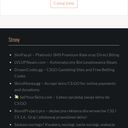
Czytaj dalej
Strony
SimPay.pl – Płatności SMS Premium Rate oraz Direct Biling
LVLUPSteam.com – Automatyczny Bot Levelowania Steam
DreamCodes.gg – CSGO Gambling Sites and Free Betting
Codes
SkinsMoney.gg – Accept skins CS:GO for online payments
and donations
SellYourSkins.com – Łatwo sprzedaj swoje skiny do
CS:GO
BoostProject.pro – skuteczna reklama dla serwerów CS2 i
CS 1.6 . Graj i zdobywaj prawdziwe skiny!
Szukasz noclegu? Kwatery, noclegi, tanie noclegi, wakacje