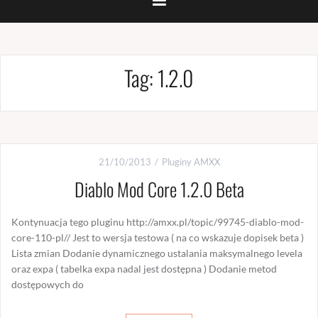
Tag:
1.2.0
21/10/2013
Pluginy AMXX
Diablo Mod Core 1.2.0 Beta
Kontynuacja tego pluginu http://amxx.pl/topic/99745-diablo-mod-
core-110-pl// Jest to wersja testowa ( na co wskazuje dopisek beta )
Lista zmian Dodanie dynamicznego ustalania maksymalnego levela
oraz expa ( tabelka expa nadal jest dostępna ) Dodanie metod
dostępowych do