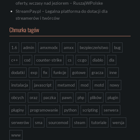
oferty, wczasy nad jeziorem – RuszajWPolske
StreamPay.pl – Legalna platforma do dotacji dla
streamerów i twórców
Chmurka tagów
1.6
admin
amxmodx
amxx
bezpieczeństwo
bug
c++
cod
counter-strike
cs
cs:go
diablo
dla
dodatki
exp
fix
funkcje
gotowe
gracza
inne
instalacja
javascript
metamod
mod
motd
nowy
obcych
oraz
paczka
pawn
php
plików
plugin
pluginy
programowanie
python
scripting
serwera
serwerów
sma
sourcemod
steam
tutoriale
wersja
www