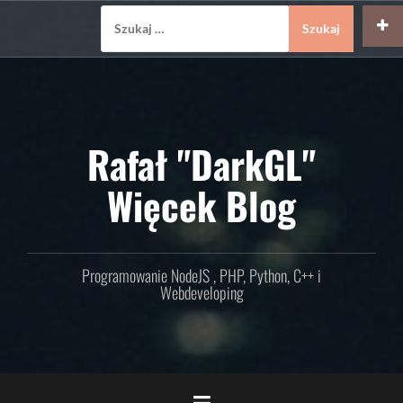
Skip
Szukaj:
to
content
Rafał "DarkGL"
Więcek Blog
Programowanie NodeJS , PHP, Python, C++ i
Webdeveloping