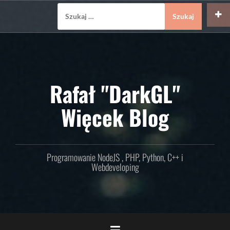
Skip
Szukaj:
to
content
Rafał "DarkGL"
Więcek Blog
Programowanie NodeJS , PHP, Python, C++ i
Webdeveloping