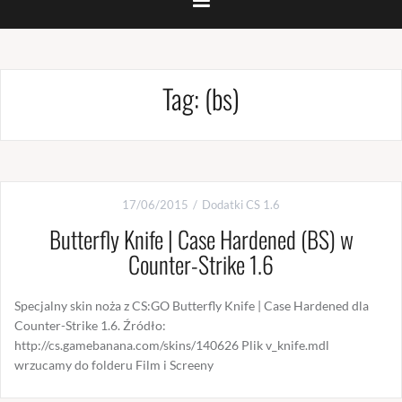
Tag:
(bs)
17/06/2015
Dodatki CS 1.6
Butterfly Knife | Case Hardened (BS) w
Counter-Strike 1.6
Specjalny skin noża z CS:GO Butterfly Knife | Case Hardened dla
Counter-Strike 1.6. Źródło:
http://cs.gamebanana.com/skins/140626 Plik v_knife.mdl
wrzucamy do folderu Film i Screeny