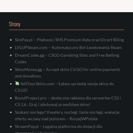
Strony
SimPay.pl – Płatności SMS Premium Rate oraz Direct Biling
LVLUPSteam.com – Automatyczny Bot Levelowania Steam
DreamCodes.gg – CSGO Gambling Sites and Free Betting
Codes
SkinsMoney.gg – Accept skins CS:GO for online payments
and donations
SellYourSkins.com – Łatwo sprzedaj swoje skiny do
CS:GO
BoostProject.pro – skuteczna reklama dla serwerów CS2 i
CS 1.6 . Graj i zdobywaj prawdziwe skiny!
Szukasz noclegu? Kwatery, noclegi, tanie noclegi, wakacje
oferty, wczasy nad jeziorem – RuszajWPolske
StreamPay.pl – Legalna platforma do dotacji dla
streamerów i twórców