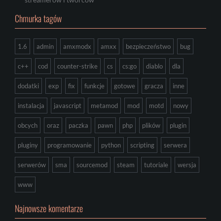
Chmurka tagów
1.6
admin
amxmodx
amxx
bezpieczeństwo
bug
c++
cod
counter-strike
cs
cs:go
diablo
dla
dodatki
exp
fix
funkcje
gotowe
gracza
inne
instalacja
javascript
metamod
mod
motd
nowy
obcych
oraz
paczka
pawn
php
plików
plugin
pluginy
programowanie
python
scripting
serwera
serwerów
sma
sourcemod
steam
tutoriale
wersja
www
Najnowsze komentarze