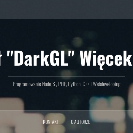
ł "DarkGL" Więcek
Programowanie NodeJS , PHP, Python, C++ i Webdeveloping
KONTAKT
O AUTORZE