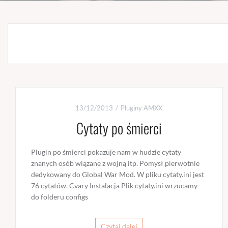
13/12/2013
Pluginy AMXX
Cytaty po śmierci
Plugin po śmierci pokazuje nam w hudzie cytaty
znanych osób wiązane z wojną itp. Pomysł pierwotnie
dedykowany do Global War Mod. W pliku cytaty.ini jest
76 cytatów. Cvary Instalacja Plik cytaty.ini wrzucamy
do folderu configs
Czytaj dalej