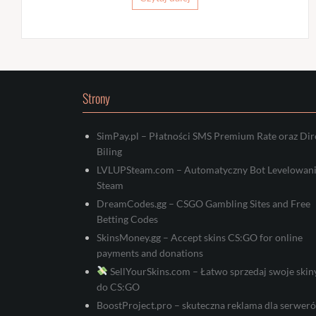
Strony
SimPay.pl – Płatności SMS Premium Rate oraz Dir
Biling
LVLUPSteam.com – Automatyczny Bot Levelowan
Steam
DreamCodes.gg – CSGO Gambling Sites and Free
Betting Codes
SkinsMoney.gg – Accept skins CS:GO for online
payments and donations
SellYourSkins.com – Łatwo sprzedaj swoje skin
do CS:GO
BoostProject.pro – skuteczna reklama dla serwer