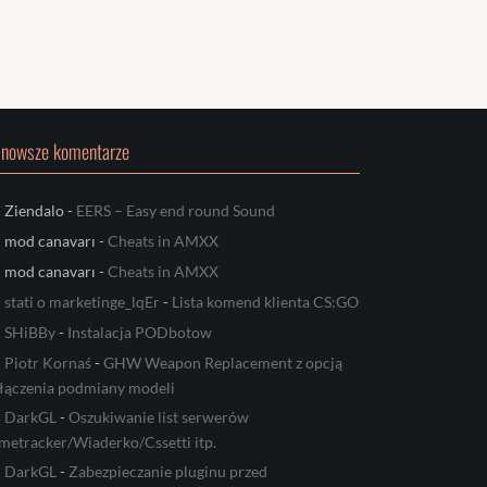
jnowsze komentarze
Ziendalo
-
EERS – Easy end round Sound
mod canavarı
-
Cheats in AMXX
mod canavarı
-
Cheats in AMXX
stati o marketinge_lqEr
-
Lista komend klienta CS:GO
SHiBBy
-
Instalacja PODbotow
Piotr Kornaś
-
GHW Weapon Replacement z opcją
łączenia podmiany modeli
DarkGL
-
Oszukiwanie list serwerów
metracker/Wiaderko/Cssetti itp.
DarkGL
-
Zabezpieczanie pluginu przed