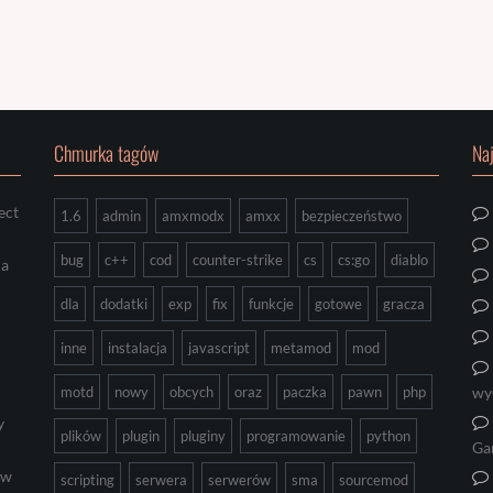
Chmurka tagów
Na
ect
1.6
admin
amxmodx
amxx
bezpieczeństwo
bug
c++
cod
counter-strike
cs
cs:go
diablo
ia
dla
dodatki
exp
fix
funkcje
gotowe
gracza
inne
instalacja
javascript
metamod
mod
motd
nowy
obcych
oraz
paczka
pawn
php
wy
y
plików
plugin
pluginy
programowanie
python
Ga
ów
scripting
serwera
serwerów
sma
sourcemod