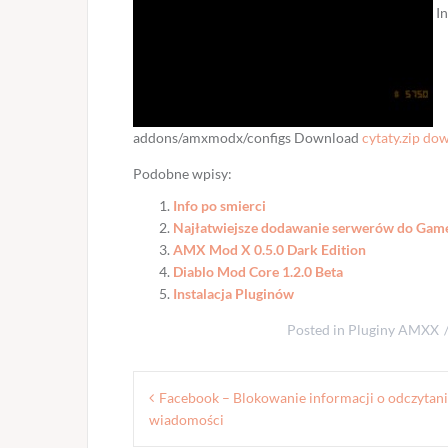
In
addons/amxmodx/configs Download
cytaty.zip do
Podobne wpisy:
Info po smierci
Najłatwiejsze dodawanie serwerów do Ga
AMX Mod X 0.5.0 Dark Edition
Diablo Mod Core 1.2.0 Beta
Instalacja Pluginów
Posted in
Pluginy AMXX
Nawigacja
Facebook – Blokowanie informacji o odczytan
wpisu
wiadomości