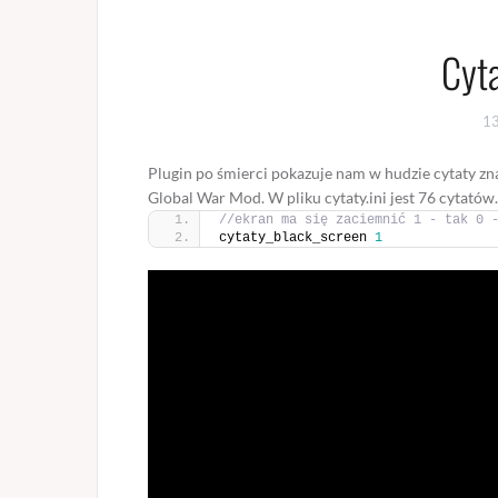
Cyta
1
Plugin po śmierci pokazuje nam w hudzie cytaty z
Global War Mod. W pliku cytaty.ini jest 76 cytatów
//ekran ma się zaciemnić 1 - tak 0 
cytaty_black_screen 
1