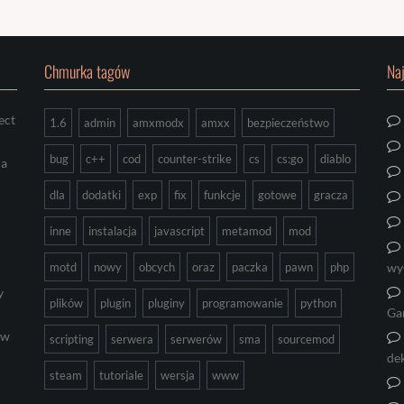
Chmurka tagów
Na
ect
1.6
admin
amxmodx
amxx
bezpieczeństwo
bug
c++
cod
counter-strike
cs
cs:go
diablo
ia
dla
dodatki
exp
fix
funkcje
gotowe
gracza
inne
instalacja
javascript
metamod
mod
motd
nowy
obcych
oraz
paczka
pawn
php
wy
y
plików
plugin
pluginy
programowanie
python
Ga
ów
scripting
serwera
serwerów
sma
sourcemod
de
steam
tutoriale
wersja
www