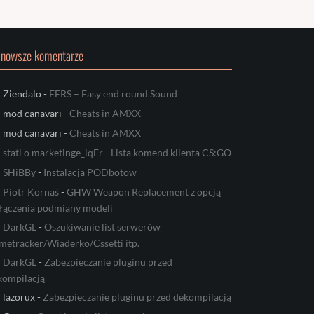
jnowsze komentarze
Ziendalo
-
EERS – Easy end round Sound
mod canavarı
-
Cheats in AMXX
mod canavarı
-
Cheats in AMXX
stati o marketinge_lqEr
-
Lista komend klienta CS:GO
SHiBBy
-
Instalacja PODbotow
Piotr Kornaś
-
GHW Weapon Replacement z opcją
łączenia podmiany modeli
DarkGL
-
Oszukiwanie list serwerów
metracker/Wiaderko/Cssetti itp.
DarkGL
-
Zabezpieczanie pluginu przed
kompilacją
lazorux
-
Zabezpieczanie pluginu przed dekompilacją