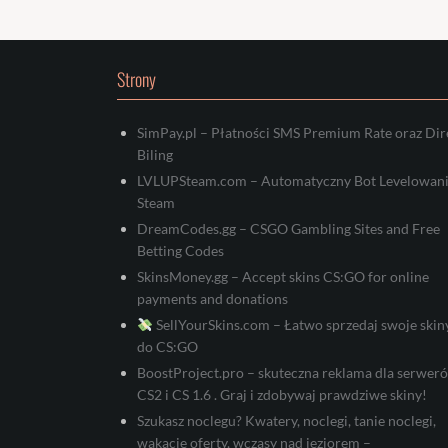
Strony
SimPay.pl – Płatności SMS Premium Rate oraz Dir
Biling
LVLUPSteam.com – Automatyczny Bot Levelowan
Steam
DreamCodes.gg – CSGO Gambling Sites and Free
Betting Codes
SkinsMoney.gg – Accept skins CS:GO for online
payments and donations
SellYourSkins.com – Łatwo sprzedaj swoje skin
do CS:GO
BoostProject.pro – skuteczna reklama dla serwer
CS2 i CS 1.6 . Graj i zdobywaj prawdziwe skiny!
Szukasz noclegu? Kwatery, noclegi, tanie noclegi,
wakacje oferty, wczasy nad jeziorem –