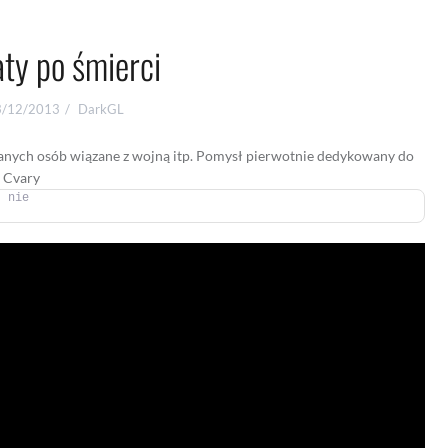
ty po śmierci
3/12/2013
DarkGL
nanych osób wiązane z wojną itp. Pomysł pierwotnie dedykowany do
. Cvary
- nie