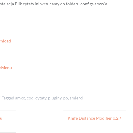
stalacja Plik cytaty.ini wrzucamy do folderu configs amxx’a
wnload
meMenu
Tagged
amxx
,
cod
,
cytaty
,
pluginy
,
po
,
śmierci
iu
Knife Distance Modifier 0.2