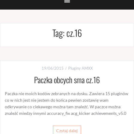
Tag:
cz.16
19/06/2015
Pluginy AMXX
Paczka obcych sma cz.16
Paczka nie moich kodów zebranych na dysku. Zawiera 15 pluginów
co w nich jest nie jestem do końca pewien zostawię wam
odkrywanie co ciekawego można tam znaleźć. W paczce można
znaleźć miedzy innymi accuracy_fix acg_kicker achievements_v5.0
Czytaj dalej