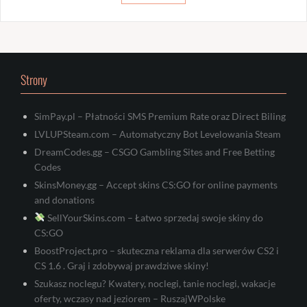
Strony
SimPay.pl – Płatności SMS Premium Rate oraz Direct Biling
LVLUPSteam.com – Automatyczny Bot Levelowania Steam
DreamCodes.gg – CSGO Gambling Sites and Free Betting
Codes
SkinsMoney.gg – Accept skins CS:GO for online payments
and donations
SellYourSkins.com – Łatwo sprzedaj swoje skiny do
CS:GO
BoostProject.pro – skuteczna reklama dla serwerów CS2 i
CS 1.6 . Graj i zdobywaj prawdziwe skiny!
Szukasz noclegu? Kwatery, noclegi, tanie noclegi, wakacje
oferty, wczasy nad jeziorem – RuszajWPolske