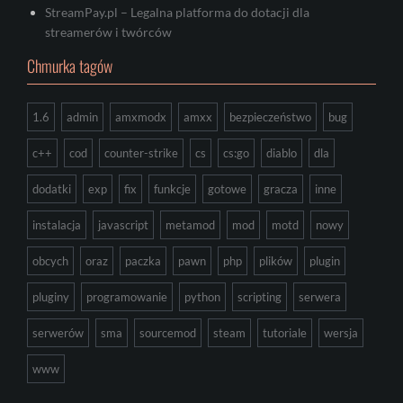
StreamPay.pl – Legalna platforma do dotacji dla
streamerów i twórców
Chmurka tagów
1.6
admin
amxmodx
amxx
bezpieczeństwo
bug
c++
cod
counter-strike
cs
cs:go
diablo
dla
dodatki
exp
fix
funkcje
gotowe
gracza
inne
instalacja
javascript
metamod
mod
motd
nowy
obcych
oraz
paczka
pawn
php
plików
plugin
pluginy
programowanie
python
scripting
serwera
serwerów
sma
sourcemod
steam
tutoriale
wersja
www