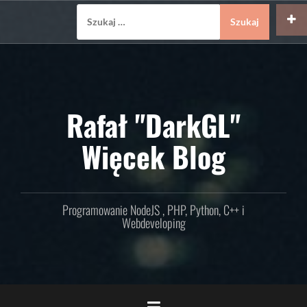
Skip
Szukaj:
to
content
Rafał "DarkGL"
Więcek Blog
Programowanie NodeJS , PHP, Python, C++ i
Webdeveloping