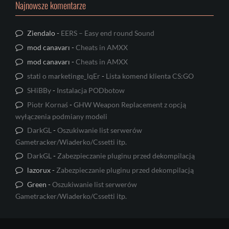
Najnowsze komentarze
Ziendalo
-
EERS – Easy end round Sound
mod canavarı
-
Cheats in AMXX
mod canavarı
-
Cheats in AMXX
stati o marketinge_lqEr
-
Lista komend klienta CS:GO
SHiBBy
-
Instalacja PODbotow
Piotr Kornaś
-
GHW Weapon Replacement z opcją
wyłączenia podmiany modeli
DarkGL
-
Oszukiwanie list serwerów
Gametracker/Wiaderko/Cssetti itp.
DarkGL
-
Zabezpieczanie pluginu przed dekompilacją
lazorux
-
Zabezpieczanie pluginu przed dekompilacją
Green
-
Oszukiwanie list serwerów
Gametracker/Wiaderko/Cssetti itp.