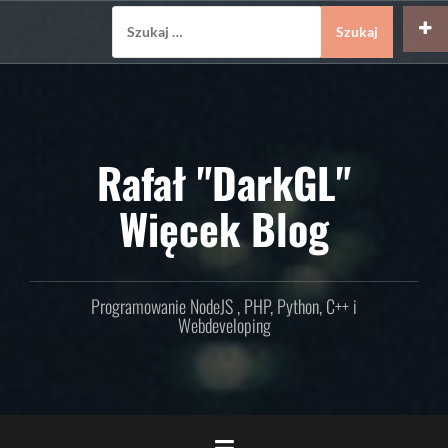
Skip
Szukaj:
to
content
Rafał "DarkGL"
Więcek Blog
Programowanie NodeJS , PHP, Python, C++ i
Webdeveloping