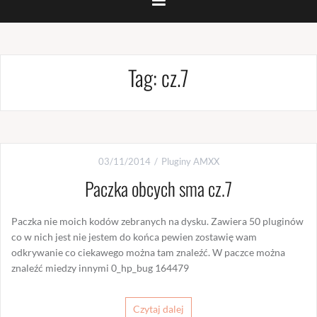
Tag:
cz.7
03/11/2014
Pluginy AMXX
Paczka obcych sma cz.7
Paczka nie moich kodów zebranych na dysku. Zawiera 50 pluginów
co w nich jest nie jestem do końca pewien zostawię wam
odkrywanie co ciekawego można tam znaleźć. W paczce można
znaleźć miedzy innymi 0_hp_bug 164479
Czytaj dalej