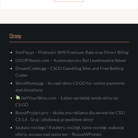
Strony
SimPay.pl – Płatności SMS Premium Rate oraz Direct Biling
LVLUPSteam.com – Automatyczny Bot Levelowania Steam
DreamCodes.gg – CSGO Gambling Sites and Free Betting
Codes
SkinsMoney.gg – Accept skins CS:GO for online payments
and donations
SellYourSkins.com – Łatwo sprzedaj swoje skiny do
CS:GO
BoostProject.pro – skuteczna reklama dla serwerów CS2 i
CS 1.6 . Graj i zdobywaj prawdziwe skiny!
Szukasz noclegu? Kwatery, noclegi, tanie noclegi, wakacje
oferty, wczasy nad jeziorem – RuszajWPolske