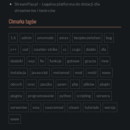
StreamPay.pl – Legalna platforma do dotacji dla
streamerów i twórców
Chmurka tagów
1.6
admin
amxmodx
amxx
bezpieczeństwo
bug
c++
cod
counter-strike
cs
cs:go
diablo
dla
dodatki
exp
fix
funkcje
gotowe
gracza
inne
instalacja
javascript
metamod
mod
motd
nowy
obcych
oraz
paczka
pawn
php
plików
plugin
pluginy
programowanie
python
scripting
serwera
serwerów
sma
sourcemod
steam
tutoriale
wersja
www