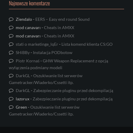
Najnowsze komentarze
Ziendalo
-
EERS – Easy end round Sound
mod canavarı
-
Cheats in AMXX
mod canavarı
-
Cheats in AMXX
stati o marketinge_lqEr
-
Lista komend klienta CS:GO
SHiBBy
-
Instalacja PODbotow
Piotr Kornaś
-
GHW Weapon Replacement z opcją
wyłączenia podmiany modeli
DarkGL
-
Oszukiwanie list serwerów
Gametracker/Wiaderko/Cssetti itp.
DarkGL
-
Zabezpieczanie pluginu przed dekompilacją
lazorux
-
Zabezpieczanie pluginu przed dekompilacją
Green
-
Oszukiwanie list serwerów
Gametracker/Wiaderko/Cssetti itp.