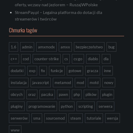
oferty, wczasy nad jeziorem – RuszajWPolske
StreamPay.pl – Legalna platforma do dotacji dla
streamerów i twórców
Chmurka tagów
1.6
admin
amxmodx
amxx
bezpieczeństwo
bug
c++
cod
counter-strike
cs
cs:go
diablo
dla
dodatki
exp
fix
funkcje
gotowe
gracza
inne
instalacja
javascript
metamod
mod
motd
nowy
obcych
oraz
paczka
pawn
php
plików
plugin
pluginy
programowanie
python
scripting
serwera
serwerów
sma
sourcemod
steam
tutoriale
wersja
www