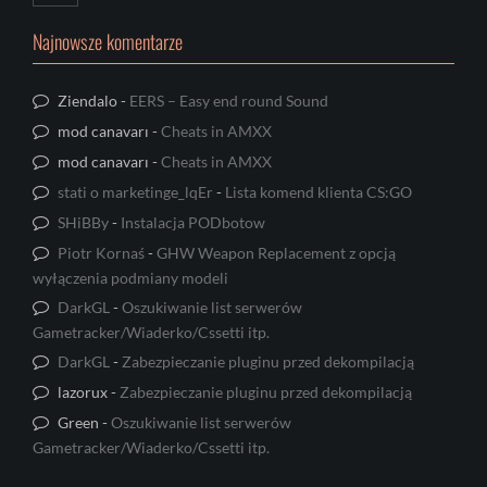
Najnowsze komentarze
Ziendalo
-
EERS – Easy end round Sound
mod canavarı
-
Cheats in AMXX
mod canavarı
-
Cheats in AMXX
stati o marketinge_lqEr
-
Lista komend klienta CS:GO
SHiBBy
-
Instalacja PODbotow
Piotr Kornaś
-
GHW Weapon Replacement z opcją
wyłączenia podmiany modeli
DarkGL
-
Oszukiwanie list serwerów
Gametracker/Wiaderko/Cssetti itp.
DarkGL
-
Zabezpieczanie pluginu przed dekompilacją
lazorux
-
Zabezpieczanie pluginu przed dekompilacją
Green
-
Oszukiwanie list serwerów
Gametracker/Wiaderko/Cssetti itp.