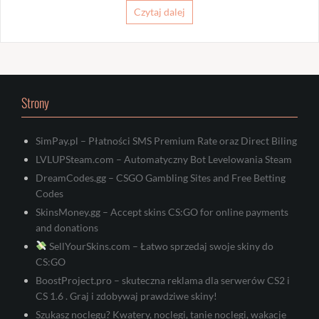
Czytaj dalej
Strony
SimPay.pl – Płatności SMS Premium Rate oraz Direct Biling
LVLUPSteam.com – Automatyczny Bot Levelowania Steam
DreamCodes.gg – CSGO Gambling Sites and Free Betting
Codes
SkinsMoney.gg – Accept skins CS:GO for online payments
and donations
SellYourSkins.com – Łatwo sprzedaj swoje skiny do
CS:GO
BoostProject.pro – skuteczna reklama dla serwerów CS2 i
CS 1.6 . Graj i zdobywaj prawdziwe skiny!
Szukasz noclegu? Kwatery, noclegi, tanie noclegi, wakacje