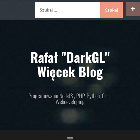
Skip
Szukaj:
to
content
Rafał "DarkGL"
Więcek Blog
Programowanie NodeJS , PHP, Python, C++ i
Webdeveloping