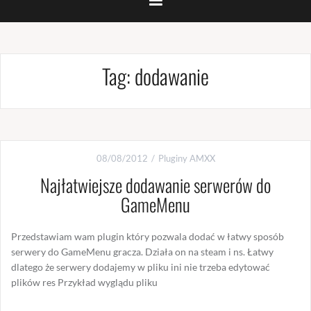
Tag:
dodawanie
08/08/2012
Pluginy AMXX
Najłatwiejsze dodawanie serwerów do
GameMenu
Przedstawiam wam plugin który pozwala dodać w łatwy sposób
serwery do GameMenu gracza. Działa on na steam i ns. Łatwy
dlatego że serwery dodajemy w pliku ini nie trzeba edytować
plików res Przykład wyglądu pliku