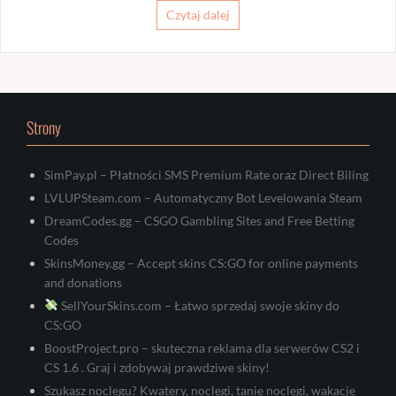
Czytaj dalej
Strony
SimPay.pl – Płatności SMS Premium Rate oraz Direct Biling
LVLUPSteam.com – Automatyczny Bot Levelowania Steam
DreamCodes.gg – CSGO Gambling Sites and Free Betting
Codes
SkinsMoney.gg – Accept skins CS:GO for online payments
and donations
SellYourSkins.com – Łatwo sprzedaj swoje skiny do
CS:GO
BoostProject.pro – skuteczna reklama dla serwerów CS2 i
CS 1.6 . Graj i zdobywaj prawdziwe skiny!
Szukasz noclegu? Kwatery, noclegi, tanie noclegi, wakacje