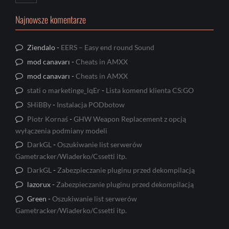
Najnowsze komentarze
Ziendalo
-
EERS – Easy end round Sound
mod canavarı
-
Cheats in AMXX
mod canavarı
-
Cheats in AMXX
stati o marketinge_lqEr
-
Lista komend klienta CS:GO
SHiBBy
-
Instalacja PODbotow
Piotr Kornaś
-
GHW Weapon Replacement z opcją
wyłączenia podmiany modeli
DarkGL
-
Oszukiwanie list serwerów
Gametracker/Wiaderko/Cssetti itp.
DarkGL
-
Zabezpieczanie pluginu przed dekompilacją
lazorux
-
Zabezpieczanie pluginu przed dekompilacją
Green
-
Oszukiwanie list serwerów
Gametracker/Wiaderko/Cssetti itp.