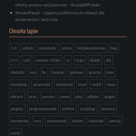
oferty, wczasy nad jeziorem – RuszajWPolske
StreamPay.pl – Legalna platforma do dotacji dla
streamerów i twórców
Chmurka tagów
1.6
admin
amxmodx
amxx
bezpieczeństwo
bug
c++
cod
counter-strike
cs
cs:go
diablo
dla
dodatki
exp
fix
funkcje
gotowe
gracza
inne
instalacja
javascript
metamod
mod
motd
nowy
obcych
oraz
paczka
pawn
php
plików
plugin
pluginy
programowanie
python
scripting
serwera
serwerów
sma
sourcemod
steam
tutoriale
wersja
www