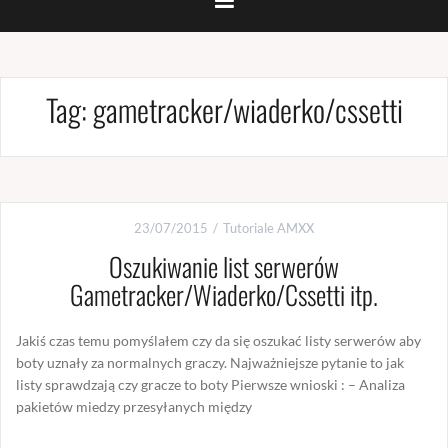
Tag:
gametracker/wiaderko/cssetti
23/07/2015
Tutoriale AMXX
Oszukiwanie list serwerów
Gametracker/Wiaderko/Cssetti itp.
Jakiś czas temu pomyślałem czy da się oszukać listy serwerów aby
boty uznały za normalnych graczy. Najważniejsze pytanie to jak
listy sprawdzają czy gracze to boty Pierwsze wnioski : – Analiza
pakietów miedzy przesyłanych między