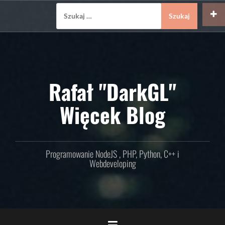
Skip
Szukaj:
to
content
Rafał "DarkGL"
Więcek Blog
Programowanie NodeJS , PHP, Python, C++ i
Webdeveloping