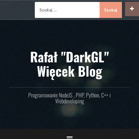
Skip
Szukaj:
to
content
Rafał "DarkGL"
Więcek Blog
Programowanie NodeJS , PHP, Python, C++ i
Webdeveloping