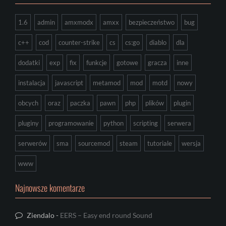
1.6
admin
amxmodx
amxx
bezpieczeństwo
bug
c++
cod
counter-strike
cs
cs:go
diablo
dla
dodatki
exp
fix
funkcje
gotowe
gracza
inne
instalacja
javascript
metamod
mod
motd
nowy
obcych
oraz
paczka
pawn
php
plików
plugin
pluginy
programowanie
python
scripting
serwera
serwerów
sma
sourcemod
steam
tutoriale
wersja
www
Najnowsze komentarze
Ziendalo
-
EERS – Easy end round Sound