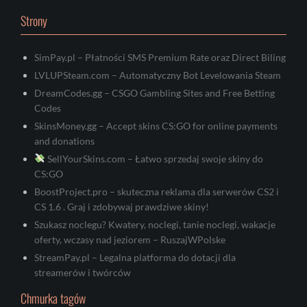
Strony
SimPay.pl – Płatności SMS Premium Rate oraz Direct Biling
LVLUPSteam.com – Automatyczny Bot Levelowania Steam
DreamCodes.gg – CSGO Gambling Sites and Free Betting
Codes
SkinsMoney.gg – Accept skins CS:GO for online payments
and donations
SellYourSkins.com – Łatwo sprzedaj swoje skiny do
CS:GO
BoostProject.pro – skuteczna reklama dla serwerów CS2 i
CS 1.6 . Graj i zdobywaj prawdziwe skiny!
Szukasz noclegu? Kwatery, noclegi, tanie noclegi, wakacje
oferty, wczasy nad jeziorem – RuszajWPolske
StreamPay.pl – Legalna platforma do dotacji dla
streamerów i twórców
Chmurka tagów