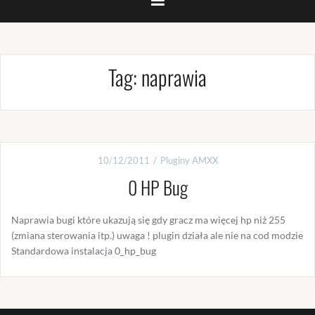
Tag:
naprawia
10/12/2011
Pluginy AMXX
0 HP Bug
Naprawia bugi które ukazują się gdy gracz ma więcej hp niż 255
(zmiana sterowania itp.) uwaga ! plugin działa ale nie na cod modzie
Standardowa instalacja 0_hp_bug