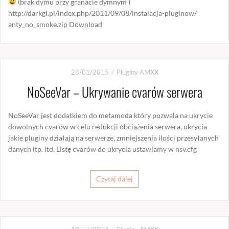
(brak dymu przy granacie dymnym )
http://darkgl.pl/index.php/2011/09/08/instalacja-pluginow/
anty_no_smoke.zip Download
28/01/2015
Pluginy AMXX
NoSeeVar – Ukrywanie cvarów serwera
NoSeeVar jest dodatkiem do metamoda który pozwala na ukrycie
dowolnych cvarów w celu redukcji obciążenia serwera, ukrycia
jakie pluginy działają na serwerze, zmniejszenia ilości przesyłanych
danych itp. itd. Listę cvarów do ukrycia ustawiamy w nsv.cfg
Czytaj dalej