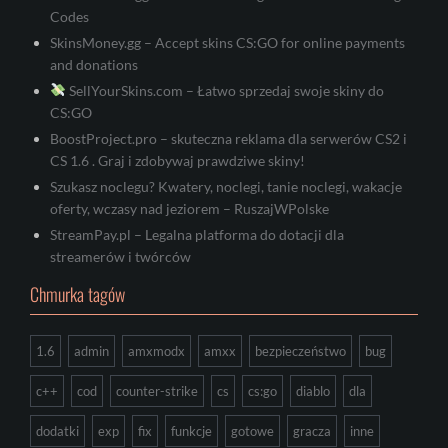
Codes
SkinsMoney.gg – Accept skins CS:GO for online payments
and donations
SellYourSkins.com – Łatwo sprzedaj swoje skiny do
CS:GO
BoostProject.pro – skuteczna reklama dla serwerów CS2 i
CS 1.6 . Graj i zdobywaj prawdziwe skiny!
Szukasz noclegu? Kwatery, noclegi, tanie noclegi, wakacje
oferty, wczasy nad jeziorem – RuszajWPolske
StreamPay.pl – Legalna platforma do dotacji dla
streamerów i twórców
Chmurka tagów
1.6
admin
amxmodx
amxx
bezpieczeństwo
bug
c++
cod
counter-strike
cs
cs:go
diablo
dla
dodatki
exp
fix
funkcje
gotowe
gracza
inne