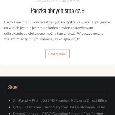
10/11/2014
Pluginy AMXX
Paczka obcych sma cz.9
Paczka nie moich kodów zebranych na dysku. Zawiera 50 pluginów
co w nich jest nie jestem do końca pewien zostawię wam
odkrywanie co ciekawego można tam znaleźć. W paczce można
znaleźć miedzy innymi kamera_3d kolejka_do_tt
Czytaj dalej
Strony
SimPay.pl – Płatności SMS Premium Rate oraz Direct Biling
LVLUPSteam.com – Automatyczny Bot Levelowania Steam
DreamCodes.gg – CSGO Gambling Sites and Free Betting