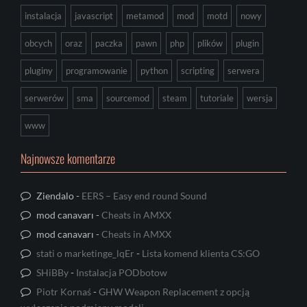
instalacja
javascript
metamod
mod
motd
nowy
obcych
oraz
paczka
pawn
php
plików
plugin
pluginy
programowanie
python
scripting
serwera
serwerów
sma
sourcemod
steam
tutoriale
wersja
www
Najnowsze komentarze
Ziendalo
-
EERS – Easy end round Sound
mod canavarı
-
Cheats in AMXX
mod canavarı
-
Cheats in AMXX
stati o marketinge_lqEr
-
Lista komend klienta CS:GO
SHiBBy
-
Instalacja PODbotow
Piotr Kornaś
-
GHW Weapon Replacement z opcją