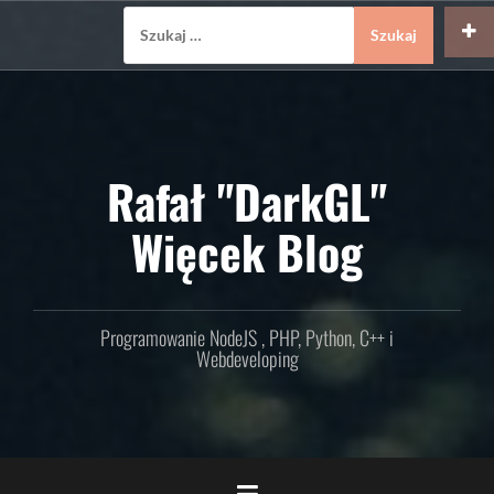
Skip
Szukaj:
to
content
Rafał "DarkGL"
Więcek Blog
Programowanie NodeJS , PHP, Python, C++ i
Webdeveloping