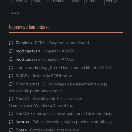
serwerów
sma
sourcemod
steam
tutoriale
wersja
www
Najnowsze komentarze
Ziendalo
-
EERS – Easy end round Sound
mod canavarı
-
Cheats in AMXX
mod canavarı
-
Cheats in AMXX
stati o marketinge_lqEr
-
Lista komend klienta CS:GO
SHiBBy
-
Instalacja PODbotow
Piotr Kornaś
-
GHW Weapon Replacement z opcją
wyłączenia podmiany modeli
DarkGL
-
Oszukiwanie list serwerów
Gametracker/Wiaderko/Cssetti itp.
DarkGL
-
Zabezpieczanie pluginu przed dekompilacją
lazorux
-
Zabezpieczanie pluginu przed dekompilacją
Green
-
Oszukiwanie list serwerów