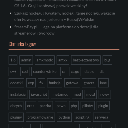
CS 1.6 . Graj i zdobywaj prawdziwe skiny!
Szukasz noclegu? Kwatery, noclegi, tanie noclegi, wakacje
oferty, wczasy nad jeziorem – RuszajWPolske
StreamPay.pl – Legalna platforma do dotacji dla
streamerów i twórców
Chmurka tagów
1.6
admin
amxmodx
amxx
bezpieczeństwo
bug
c++
cod
counter-strike
cs
cs:go
diablo
dla
dodatki
exp
fix
funkcje
gotowe
gracza
inne
instalacja
javascript
metamod
mod
motd
nowy
obcych
oraz
paczka
pawn
php
plików
plugin
pluginy
programowanie
python
scripting
serwera