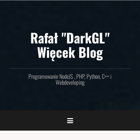
Skip
to
content
Rafał "DarkGL"
Więcek Blog
Programowanie NodeJS , PHP, Python, C++ i
Webdeveloping