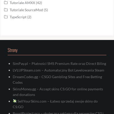
Tutoriale AMXX
(42)
Tutoriale SourceMod
(5)
TypeScript
(2)
Strony
SimPay.pl – Płatności SMS Premium Rate oraz Direct Biling
LVLUPSteam.com – Automatyczny Bot Levelowania Steam
DreamCodes.gg – CSGO Gambling Sites and Free Betting
Codes
SkinsMoney.gg – Accept skins CS:GO for online payments
and donations
SellYourSkins.com – Łatwo sprzedaj swoje skiny do
CS:GO
BoostProject.pro – skuteczna reklama dla serwerów CS2 i