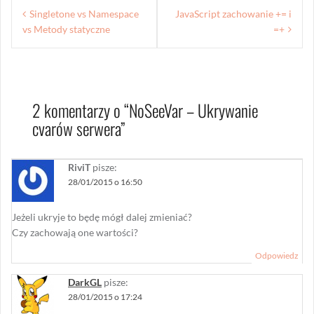
Nawigacja
Singletone vs Namespace
JavaScript zachowanie += i
wpisu
vs Metody statyczne
=+
2 komentarzy o “
NoSeeVar – Ukrywanie
cvarów serwera
”
RiviT
pisze:
28/01/2015 o 16:50
Jeżeli ukryje to będę mógł dalej zmieniać?
Czy zachowają one wartości?
Odpowiedz
DarkGL
pisze:
28/01/2015 o 17:24