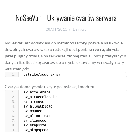
NoSeeVar – Ukrywanie cvarów serwera
28/01/2015
DarkGL
NoSeeVar jest dodatkiem do metamoda który pozwala na ukrycie
dowolnych cvarów w celu redukcji obciążenia serwera, ukrycia
jakie pluginy działają na serwerze, zmniejszenia ilości przesyłanych
danych itp. itd. Listę cvarów do ukrycia ustawiamy w nsv.cfg który
wrzucamy do
cstrike/addons/nsv
Cvary automatycznie ukryte po instalacji modułu
sv_accelerate
sv_airaccelerate
sv_airmove
sv_allowupload
sv_bounce
sv_clienttrace
sv_clipmode
sv_stepsize
sv_stopspeed