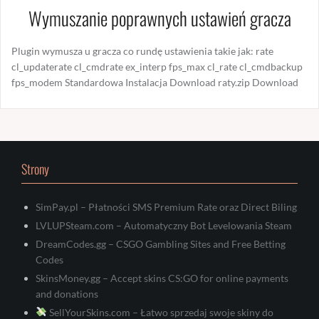
Wymuszanie poprawnych ustawień gracza
Plugin wymusza u gracza co rundę ustawienia takie jak: rate
cl_updaterate cl_cmdrate ex_interp fps_max cl_rate cl_cmdbackup
fps_modem Standardowa Instalacja Download raty.zip Download
Strony
SimPay.pl – Płatności SMS Premium Rate oraz Direct Biling
LVLUPSteam.com – Automatyczny Bot Levelowania Steam
DreamCodes.gg – CSGO Gambling Sites and Free Betting
Codes
SkinsMoney.gg – Accept skins CS:GO for online payments
and donations
SellYourSkins.com – Łatwo sprzedaj swoje skiny do