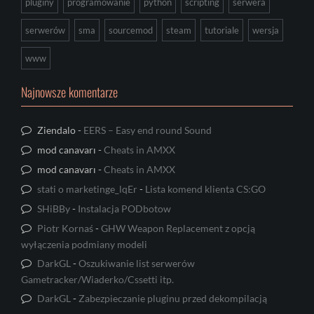
pluginy
programowanie
python
scripting
serwera
serwerów
sma
sourcemod
steam
tutoriale
wersja
www
Najnowsze komentarze
Ziendalo
-
EERS – Easy end round Sound
mod canavarı
-
Cheats in AMXX
mod canavarı
-
Cheats in AMXX
stati o marketinge_lqEr
-
Lista komend klienta CS:GO
SHiBBy
-
Instalacja PODbotow
Piotr Kornaś
-
GHW Weapon Replacement z opcją
wyłączenia podmiany modeli
DarkGL
-
Oszukiwanie list serwerów
Gametracker/Wiaderko/Cssetti itp.
DarkGL
-
Zabezpieczanie pluginu przed dekompilacją