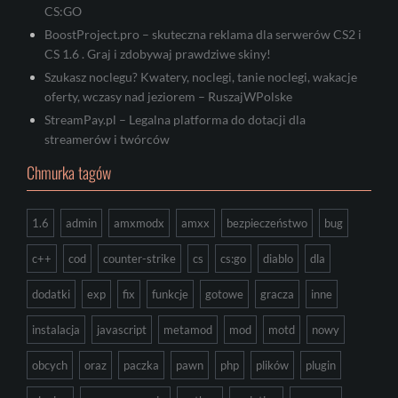
CS:GO
BoostProject.pro – skuteczna reklama dla serwerów CS2 i
CS 1.6 . Graj i zdobywaj prawdziwe skiny!
Szukasz noclegu? Kwatery, noclegi, tanie noclegi, wakacje
oferty, wczasy nad jeziorem – RuszajWPolske
StreamPay.pl – Legalna platforma do dotacji dla
streamerów i twórców
Chmurka tagów
1.6
admin
amxmodx
amxx
bezpieczeństwo
bug
c++
cod
counter-strike
cs
cs:go
diablo
dla
dodatki
exp
fix
funkcje
gotowe
gracza
inne
instalacja
javascript
metamod
mod
motd
nowy
obcych
oraz
paczka
pawn
php
plików
plugin