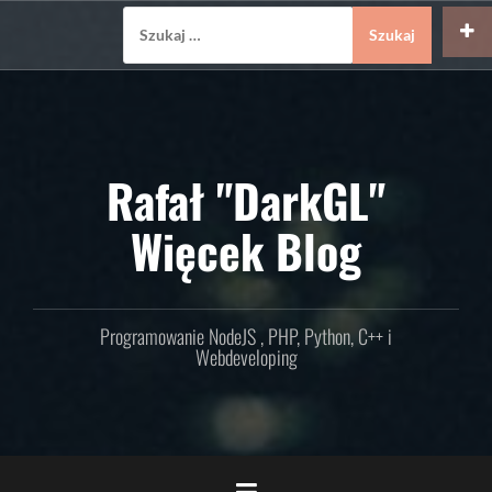
Skip
Szukaj:
to
content
Rafał "DarkGL"
Więcek Blog
Programowanie NodeJS , PHP, Python, C++ i
Webdeveloping