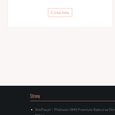
Czytaj dalej
Strony
SimPay.pl – Płatności SMS Premium Rate oraz Dir