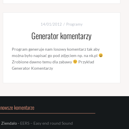
14/01/2012
Programy
Generator komentarzy
Program generuje nam losowy komentarz tak aby
można było napisać go pod zdjęciem np. na nk.pl
Zrobione dawno temu dla zabawy
Przykład
Generator Komentarzy
jnowsze komentarze
Ziendalo
-
EERS – Easy end round Sound