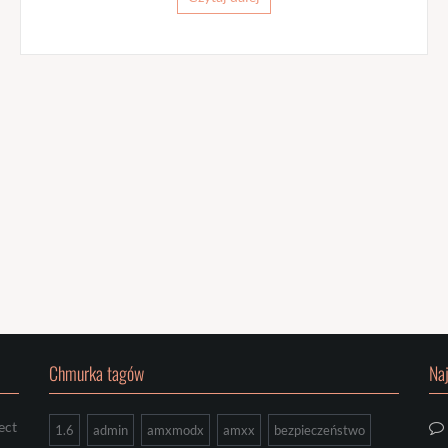
Chmurka tagów
Na
ect
1.6
admin
amxmodx
amxx
bezpieczeństwo