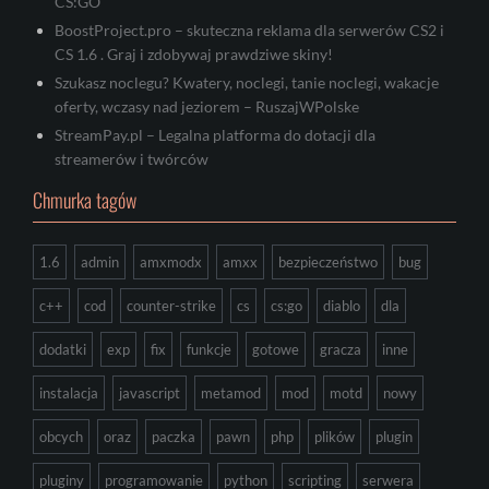
CS:GO
BoostProject.pro – skuteczna reklama dla serwerów CS2 i
CS 1.6 . Graj i zdobywaj prawdziwe skiny!
Szukasz noclegu? Kwatery, noclegi, tanie noclegi, wakacje
oferty, wczasy nad jeziorem – RuszajWPolske
StreamPay.pl – Legalna platforma do dotacji dla
streamerów i twórców
Chmurka tagów
1.6
admin
amxmodx
amxx
bezpieczeństwo
bug
c++
cod
counter-strike
cs
cs:go
diablo
dla
dodatki
exp
fix
funkcje
gotowe
gracza
inne
instalacja
javascript
metamod
mod
motd
nowy
obcych
oraz
paczka
pawn
php
plików
plugin
pluginy
programowanie
python
scripting
serwera