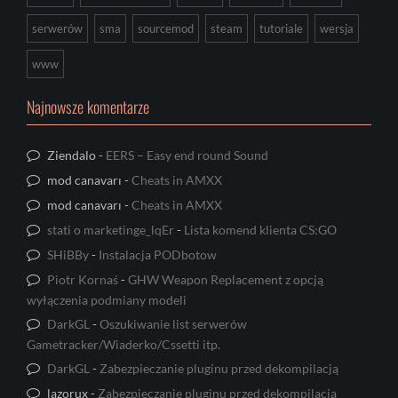
serwerów
sma
sourcemod
steam
tutoriale
wersja
www
Najnowsze komentarze
Ziendalo
-
EERS – Easy end round Sound
mod canavarı
-
Cheats in AMXX
mod canavarı
-
Cheats in AMXX
stati o marketinge_lqEr
-
Lista komend klienta CS:GO
SHiBBy
-
Instalacja PODbotow
Piotr Kornaś
-
GHW Weapon Replacement z opcją
wyłączenia podmiany modeli
DarkGL
-
Oszukiwanie list serwerów
Gametracker/Wiaderko/Cssetti itp.
DarkGL
-
Zabezpieczanie pluginu przed dekompilacją
lazorux
-
Zabezpieczanie pluginu przed dekompilacją