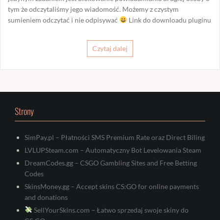
tym że odczytaliśmy jego wiadomość. Możemy z czystym
sumieniem odczytać i nie odpisywać
Link do downloadu pluginu
Czytaj dalej
Strony
SimPay.pl – Płatności SMS Premium Rate oraz Direct Biling
LVLUPSteam.com – Automatyczny Bot Levelowania Steam
DreamCodes.gg – CSGO Gambling Sites and Free Betting
Codes
SkinsMoney.gg – Accept skins CS:GO for online payments
and donations
SellYourSkins.com – Łatwo sprzedaj swoje skiny do