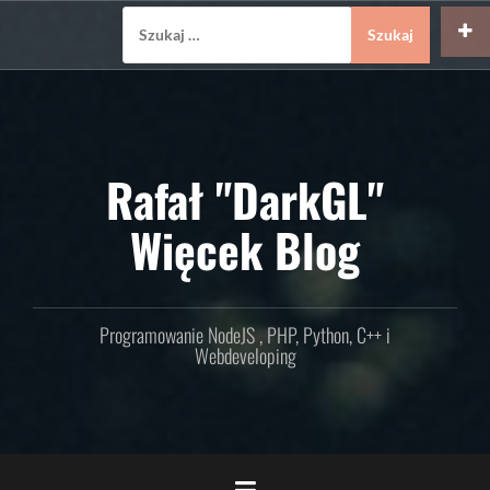
Skip
Szukaj:
to
content
Rafał "DarkGL"
Więcek Blog
Programowanie NodeJS , PHP, Python, C++ i
Webdeveloping