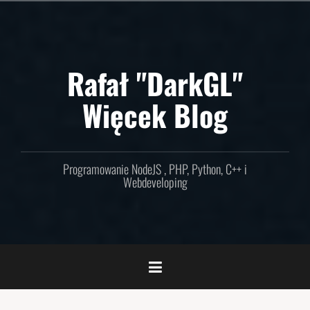
Skip
to
content
Rafał "DarkGL"
Więcek Blog
Programowanie NodeJS , PHP, Python, C++ i
Webdeveloping