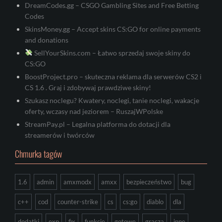
DreamCodes.gg – CSGO Gambling Sites and Free Betting
Codes
SkinsMoney.gg – Accept skins CS:GO for online payments
and donations
SellYourSkins.com – Łatwo sprzedaj swoje skiny do
CS:GO
BoostProject.pro – skuteczna reklama dla serwerów CS2 i
CS 1.6 . Graj i zdobywaj prawdziwe skiny!
Szukasz noclegu? Kwatery, noclegi, tanie noclegi, wakacje
oferty, wczasy nad jeziorem – RuszajWPolske
StreamPay.pl – Legalna platforma do dotacji dla
streamerów i twórców
Chmurka tagów
1.6
admin
amxmodx
amxx
bezpieczeństwo
bug
c++
cod
counter-strike
cs
cs:go
diablo
dla
dodatki
exp
fix
funkcje
gotowe
gracza
inne