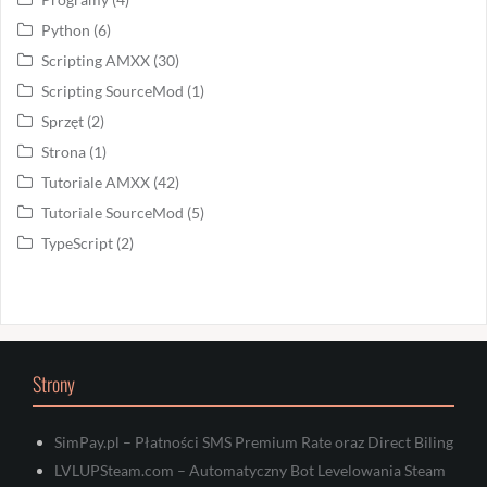
Python
(6)
Scripting AMXX
(30)
Scripting SourceMod
(1)
Sprzęt
(2)
Strona
(1)
Tutoriale AMXX
(42)
Tutoriale SourceMod
(5)
TypeScript
(2)
Strony
SimPay.pl – Płatności SMS Premium Rate oraz Direct Biling
LVLUPSteam.com – Automatyczny Bot Levelowania Steam