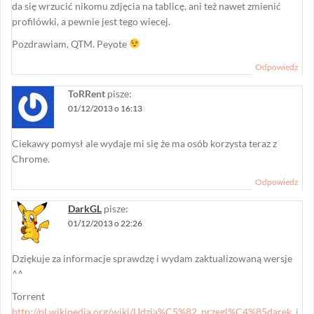
da się wrzucić nikomu zdjęcia na tablicę, ani też nawet zmienić
profilówki, a pewnie jest tego wiecej.
Pozdrawiam, QTM. Peyote
Odpowiedz
ToRRent
pisze:
01/12/2013 o 16:13
Ciekawy pomysł ale wydaje mi się że ma osób korzysta teraz z
Chrome.
Odpowiedz
DarkGL
pisze:
01/12/2013 o 22:26
Dziękuje za informacje sprawdzę i wydam zaktualizowaną wersje
^^
Torrent
http://pl.wikipedia.org/wiki/Udzia%C5%82_przegl%C4%85darek_i