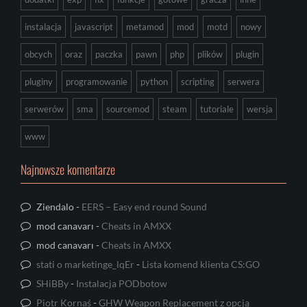
instalacja
javascript
metamod
mod
motd
nowy
obcych
oraz
paczka
pawn
php
plików
plugin
pluginy
programowanie
python
scripting
serwera
serwerów
sma
sourcemod
steam
tutoriale
wersja
www
Najnowsze komentarze
Ziendalo
-
EERS – Easy end round Sound
mod canavarı
-
Cheats in AMXX
mod canavarı
-
Cheats in AMXX
stati o marketinge_lqEr
-
Lista komend klienta CS:GO
SHiBBy
-
Instalacja PODbotow
Piotr Kornaś
-
GHW Weapon Replacement z opcją