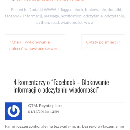
Posted in
Dodatki WWW
Tagged
block
,
blokowanie
,
dodatki
,
facebook
,
informacji
,
message
,
notification
,
odczytanie
,
odczytaniu
,
python
,
read
,
wiadomości
,
www
Nawigacja
Shell – wykonywanie
Cytaty po śmierci
wpisu
poleceń w powłoce serwera
4 komentarzy o “
Facebook – Blokowanie
informacji o odczytaniu wiadomości
”
QTM. Peyote
pisze:
01/12/2013 o 13:54
Fajne rozszerzonko, ale ma też wady- m. in. bez jego wyłączenia nie