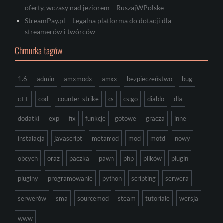
oferty, wczasy nad jeziorem – RuszajWPolske
StreamPay.pl – Legalna platforma do dotacji dla
streamerów i twórców
Chmurka tagów
1.6
admin
amxmodx
amxx
bezpieczeństwo
bug
c++
cod
counter-strike
cs
cs:go
diablo
dla
dodatki
exp
fix
funkcje
gotowe
gracza
inne
instalacja
javascript
metamod
mod
motd
nowy
obcych
oraz
paczka
pawn
php
plików
plugin
pluginy
programowanie
python
scripting
serwera
serwerów
sma
sourcemod
steam
tutoriale
wersja
www