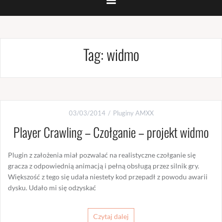
Tag:
widmo
03/03/2014
Pluginy AMXX
Player Crawling – Czołganie – projekt widmo
Plugin z założenia miał pozwalać na realistyczne czołganie się
gracza z odpowiednią animacją i pełną obsługą przez silnik gry.
Większość z tego się udała niestety kod przepadł z powodu awarii
dysku. Udało mi się odzyskać
Czytaj dalej