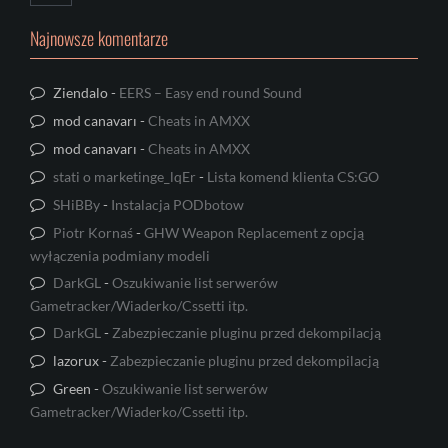
Najnowsze komentarze
Ziendalo
-
EERS – Easy end round Sound
mod canavarı
-
Cheats in AMXX
mod canavarı
-
Cheats in AMXX
stati o marketinge_lqEr
-
Lista komend klienta CS:GO
SHiBBy
-
Instalacja PODbotow
Piotr Kornaś
-
GHW Weapon Replacement z opcją
wyłączenia podmiany modeli
DarkGL
-
Oszukiwanie list serwerów
Gametracker/Wiaderko/Cssetti itp.
DarkGL
-
Zabezpieczanie pluginu przed dekompilacją
lazorux
-
Zabezpieczanie pluginu przed dekompilacją
Green
-
Oszukiwanie list serwerów
Gametracker/Wiaderko/Cssetti itp.