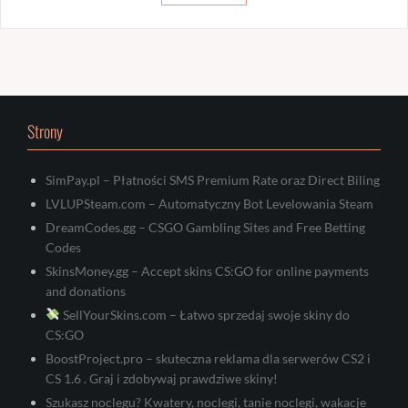
Strony
SimPay.pl – Płatności SMS Premium Rate oraz Direct Biling
LVLUPSteam.com – Automatyczny Bot Levelowania Steam
DreamCodes.gg – CSGO Gambling Sites and Free Betting
Codes
SkinsMoney.gg – Accept skins CS:GO for online payments
and donations
SellYourSkins.com – Łatwo sprzedaj swoje skiny do
CS:GO
BoostProject.pro – skuteczna reklama dla serwerów CS2 i
CS 1.6 . Graj i zdobywaj prawdziwe skiny!
Szukasz noclegu? Kwatery, noclegi, tanie noclegi, wakacje