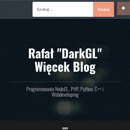
Skip
Szukaj:
to
content
Rafał "DarkGL"
Więcek Blog
Programowanie NodeJS , PHP, Python, C++ i
Webdeveloping