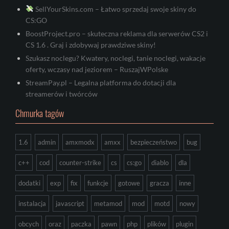
SellYourSkins.com – Łatwo sprzedaj swoje skiny do
CS:GO
BoostProject.pro – skuteczna reklama dla serwerów CS2 i
CS 1.6 . Graj i zdobywaj prawdziwe skiny!
Szukasz noclegu? Kwatery, noclegi, tanie noclegi, wakacje
oferty, wczasy nad jeziorem – RuszajWPolske
StreamPay.pl – Legalna platforma do dotacji dla
streamerów i twórców
Chmurka tagów
1.6
admin
amxmodx
amxx
bezpieczeństwo
bug
c++
cod
counter-strike
cs
cs:go
diablo
dla
dodatki
exp
fix
funkcje
gotowe
gracza
inne
instalacja
javascript
metamod
mod
motd
nowy
obcych
oraz
paczka
pawn
php
plików
plugin