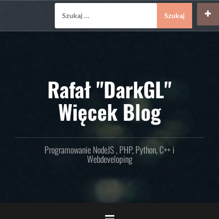
Skip
Szukaj:
to
content
Rafał "DarkGL"
Więcek Blog
Programowanie NodeJS , PHP, Python, C++ i
Webdeveloping