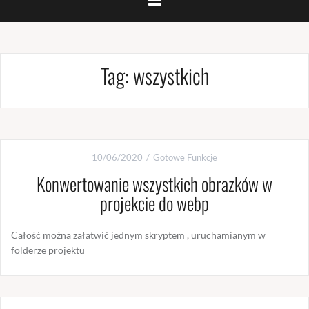
Tag:
wszystkich
10/06/2020
Gotowe Funkcje
Konwertowanie wszystkich obrazków w
projekcie do webp
Całość można załatwić jednym skryptem , uruchamianym w
folderze projektu