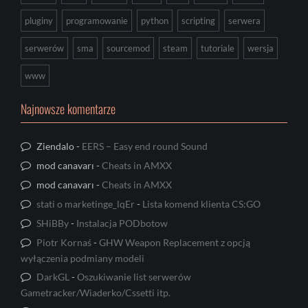
pluginy
programowanie
python
scripting
serwera
serwerów
sma
sourcemod
steam
tutoriale
wersja
www
Najnowsze komentarze
Ziendalo
-
EERS – Easy end round Sound
mod canavarı
-
Cheats in AMXX
mod canavarı
-
Cheats in AMXX
stati o marketinge_lqEr
-
Lista komend klienta CS:GO
SHiBBy
-
Instalacja PODbotow
Piotr Kornaś
-
GHW Weapon Replacement z opcją
wyłączenia podmiany modeli
DarkGL
-
Oszukiwanie list serwerów
Gametracker/Wiaderko/Cssetti itp.