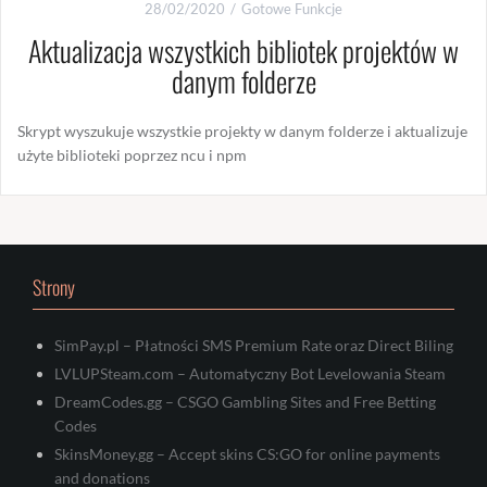
28/02/2020
Gotowe Funkcje
Aktualizacja wszystkich bibliotek projektów w
danym folderze
Skrypt wyszukuje wszystkie projekty w danym folderze i aktualizuje
użyte biblioteki poprzez ncu i npm
Strony
SimPay.pl – Płatności SMS Premium Rate oraz Direct Biling
LVLUPSteam.com – Automatyczny Bot Levelowania Steam
DreamCodes.gg – CSGO Gambling Sites and Free Betting
Codes
SkinsMoney.gg – Accept skins CS:GO for online payments
and donations