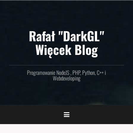
Skip
to
content
Rafał "DarkGL"
Więcek Blog
Programowanie NodeJS , PHP, Python, C++ i
Webdeveloping