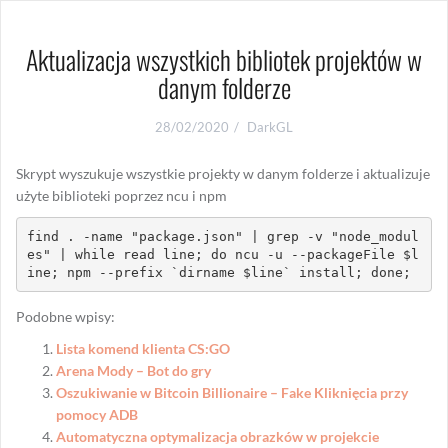
Aktualizacja wszystkich bibliotek projektów w
danym folderze
28/02/2020
DarkGL
Skrypt wyszukuje wszystkie projekty w danym folderze i aktualizuje
użyte biblioteki poprzez ncu i npm
find . -name "package.json" | grep -v "node_modul
es" | while read line; do ncu -u --packageFile $l
ine; npm --prefix `dirname $line` install; done;
Podobne wpisy:
Lista komend klienta CS:GO
Arena Mody – Bot do gry
Oszukiwanie w Bitcoin Billionaire – Fake Kliknięcia przy
pomocy ADB
Automatyczna optymalizacja obrazków w projekcie