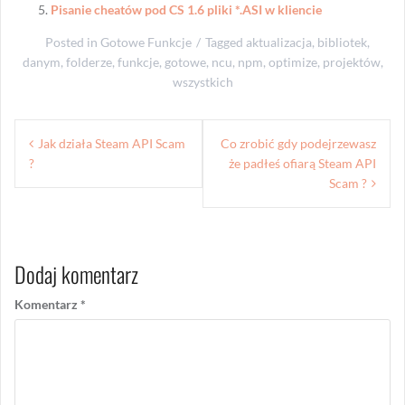
Pisanie cheatów pod CS 1.6 pliki *.ASI w kliencie
Posted in
Gotowe Funkcje
Tagged
aktualizacja
,
bibliotek
,
danym
,
folderze
,
funkcje
,
gotowe
,
ncu
,
npm
,
optimize
,
projektów
,
wszystkich
Nawigacja
Jak działa Steam API Scam
Co zrobić gdy podejrzewasz
wpisu
?
że padłeś ofiarą Steam API
Scam ?
Dodaj komentarz
Komentarz
*