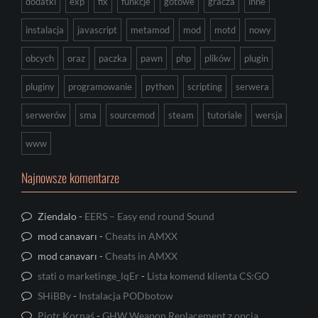
dodatki
exp
fix
funkcje
gotowe
gracza
inne
instalacja
javascript
metamod
mod
motd
nowy
obcych
oraz
paczka
pawn
php
plików
plugin
pluginy
programowanie
python
scripting
serwera
serwerów
sma
sourcemod
steam
tutoriale
wersja
www
Najnowsze komentarze
Ziendalo
-
EERS – Easy end round Sound
mod canavarı
-
Cheats in AMXX
mod canavarı
-
Cheats in AMXX
stati o marketinge_lqEr
-
Lista komend klienta CS:GO
SHiBBy
-
Instalacja PODbotow
Piotr Kornaś
-
GHW Weapon Replacement z opcją