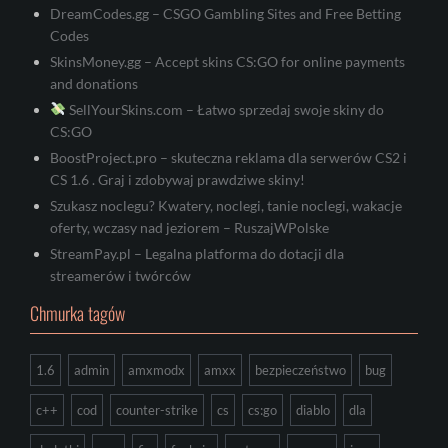
DreamCodes.gg – CSGO Gambling Sites and Free Betting
Codes
SkinsMoney.gg – Accept skins CS:GO for online payments
and donations
SellYourSkins.com – Łatwo sprzedaj swoje skiny do
CS:GO
BoostProject.pro – skuteczna reklama dla serwerów CS2 i
CS 1.6 . Graj i zdobywaj prawdziwe skiny!
Szukasz noclegu? Kwatery, noclegi, tanie noclegi, wakacje
oferty, wczasy nad jeziorem – RuszajWPolske
StreamPay.pl – Legalna platforma do dotacji dla
streamerów i twórców
Chmurka tagów
1.6
admin
amxmodx
amxx
bezpieczeństwo
bug
c++
cod
counter-strike
cs
cs:go
diablo
dla