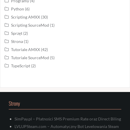
Programy
(4)
Python
(6)
Scripting AMXX
(30)
Scripting SourceMod
(1)
Sprzęt
(2)
Strona
(1)
Tutoriale AMXX
(42)
Tutoriale SourceMod
(5)
TypeScript
(2)
Strony
SimPay.pl – Płatności SMS Premium Rate oraz Direct Biling
LVLUPSteam.com – Automatyczny Bot Levelowania Steam