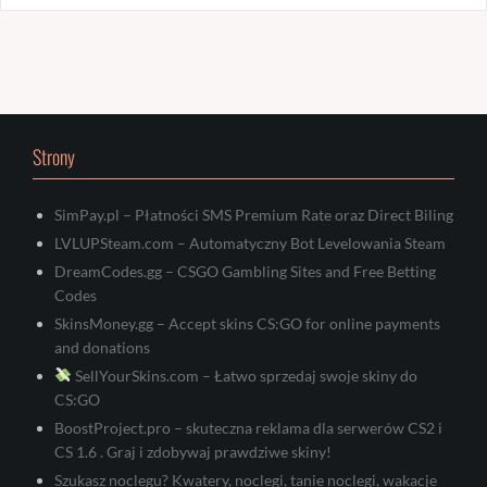
Strony
SimPay.pl – Płatności SMS Premium Rate oraz Direct Biling
LVLUPSteam.com – Automatyczny Bot Levelowania Steam
DreamCodes.gg – CSGO Gambling Sites and Free Betting
Codes
SkinsMoney.gg – Accept skins CS:GO for online payments
and donations
SellYourSkins.com – Łatwo sprzedaj swoje skiny do
CS:GO
BoostProject.pro – skuteczna reklama dla serwerów CS2 i
CS 1.6 . Graj i zdobywaj prawdziwe skiny!
Szukasz noclegu? Kwatery, noclegi, tanie noclegi, wakacje