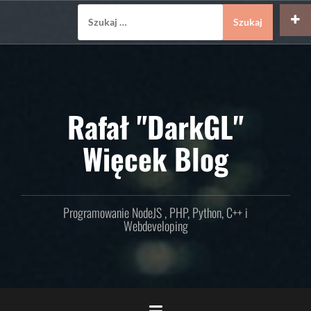
Skip
Szukaj:
to
content
Rafał "DarkGL"
Więcek Blog
Programowanie NodeJS , PHP, Python, C++ i
Webdeveloping