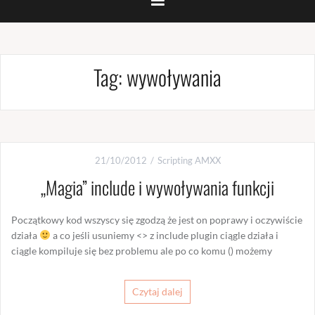
Tag:
wywoływania
21/10/2012
Scripting AMXX
„Magia” include i wywoływania funkcji
Początkowy kod wszyscy się zgodzą że jest on poprawy i oczywiście
działa
a co jeśli usuniemy <> z include plugin ciągle działa i
ciągle kompiluje się bez problemu ale po co komu () możemy
Czytaj dalej