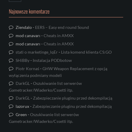
Najnowsze komentarze
Ziendalo
-
EERS – Easy end round Sound
mod canavarı
-
Cheats in AMXX
mod canavarı
-
Cheats in AMXX
stati o marketinge_lqEr
-
Lista komend klienta CS:GO
SHiBBy
-
Instalacja PODbotow
Piotr Kornaś
-
GHW Weapon Replacement z opcją
wyłączenia podmiany modeli
DarkGL
-
Oszukiwanie list serwerów
Gametracker/Wiaderko/Cssetti itp.
DarkGL
-
Zabezpieczanie pluginu przed dekompilacją
lazorux
-
Zabezpieczanie pluginu przed dekompilacją
Green
-
Oszukiwanie list serwerów
Gametracker/Wiaderko/Cssetti itp.