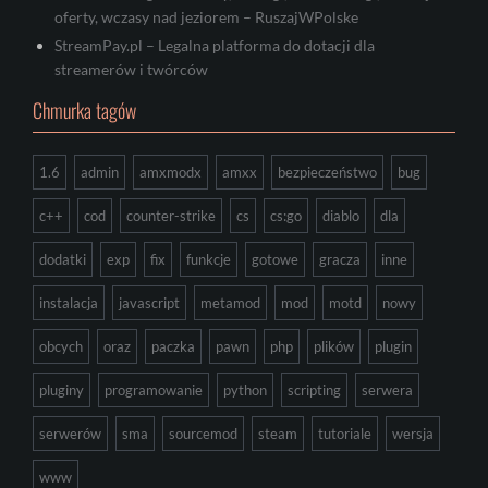
oferty, wczasy nad jeziorem – RuszajWPolske
StreamPay.pl – Legalna platforma do dotacji dla
streamerów i twórców
Chmurka tagów
1.6
admin
amxmodx
amxx
bezpieczeństwo
bug
c++
cod
counter-strike
cs
cs:go
diablo
dla
dodatki
exp
fix
funkcje
gotowe
gracza
inne
instalacja
javascript
metamod
mod
motd
nowy
obcych
oraz
paczka
pawn
php
plików
plugin
pluginy
programowanie
python
scripting
serwera
serwerów
sma
sourcemod
steam
tutoriale
wersja
www