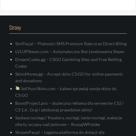
Strony
SimPay.pl – Płatności SMS Premium Rate oraz Direct Biling
LVLUPSteam.com – Automatyczny Bot Levelowania Steam
DreamCodes.gg – CSGO Gambling Sites and Free Betting
Codes
SkinsMoney.gg – Accept skins CS:GO for online payments
and donations
SellYourSkins.com – Łatwo sprzedaj swoje skiny do
CS:GO
BoostProject.pro – skuteczna reklama dla serwerów CS2 i
CS 1.6 . Graj i zdobywaj prawdziwe skiny!
Szukasz noclegu? Kwatery, noclegi, tanie noclegi, wakacje
oferty, wczasy nad jeziorem – RuszajWPolske
StreamPay.pl – Legalna platforma do dotacji dla