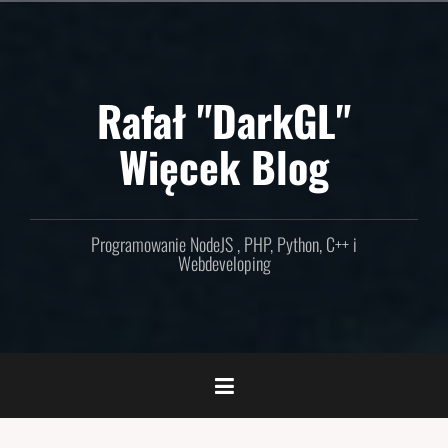
Skip
to
content
Rafał "DarkGL"
Więcek Blog
Programowanie NodeJS , PHP, Python, C++ i
Webdeveloping