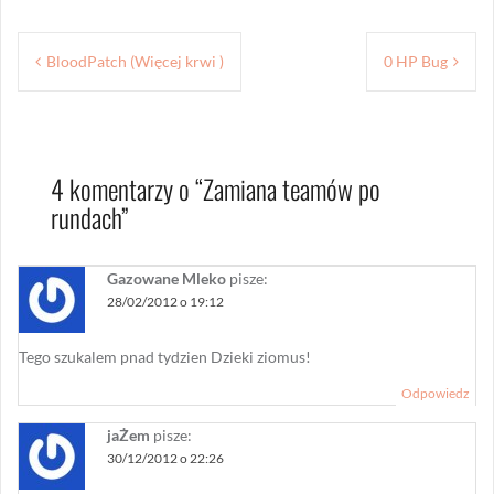
Nawigacja
BloodPatch (Więcej krwi )
0 HP Bug
wpisu
4 komentarzy o “
Zamiana teamów po
rundach
”
Gazowane Mleko
pisze:
28/02/2012 o 19:12
Tego szukalem pnad tydzien Dzieki ziomus!
Odpowiedz
jaŻem
pisze:
30/12/2012 o 22:26