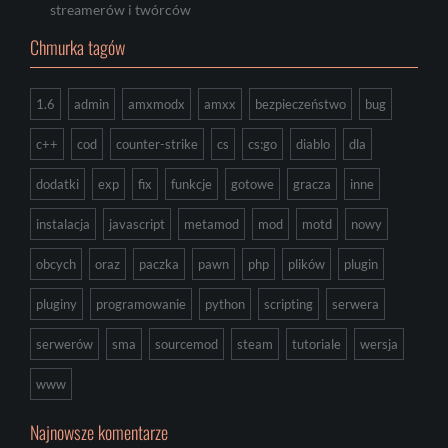
streamerów i twórców
Chmurka tagów
1.6
admin
amxmodx
amxx
bezpieczeństwo
bug
c++
cod
counter-strike
cs
cs:go
diablo
dla
dodatki
exp
fix
funkcje
gotowe
gracza
inne
instalacja
javascript
metamod
mod
motd
nowy
obcych
oraz
paczka
pawn
php
plików
plugin
pluginy
programowanie
python
scripting
serwera
serwerów
sma
sourcemod
steam
tutoriale
wersja
www
Najnowsze komentarze