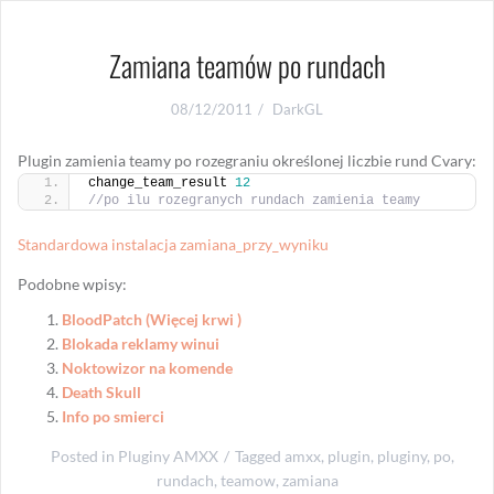
Zamiana teamów po rundach
08/12/2011
DarkGL
Plugin zamienia teamy po rozegraniu określonej liczbie rund Cvary:
change_team_result 
12
//po ilu rozegranych rundach zamienia teamy
Standardowa instalacja
zamiana_przy_wyniku
Podobne wpisy:
BloodPatch (Więcej krwi )
Blokada reklamy winui
Noktowizor na komende
Death Skull
Info po smierci
Posted in
Pluginy AMXX
Tagged
amxx
,
plugin
,
pluginy
,
po
,
rundach
,
teamow
,
zamiana