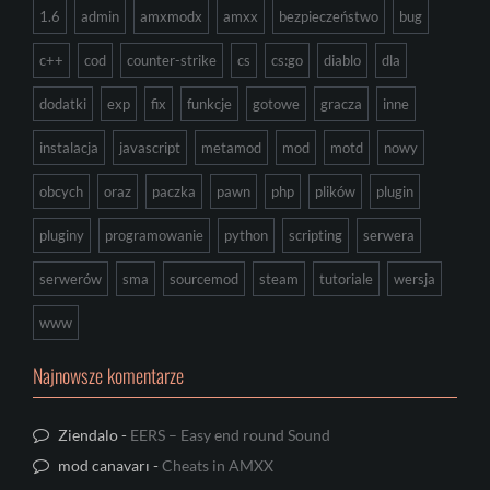
1.6
admin
amxmodx
amxx
bezpieczeństwo
bug
c++
cod
counter-strike
cs
cs:go
diablo
dla
dodatki
exp
fix
funkcje
gotowe
gracza
inne
instalacja
javascript
metamod
mod
motd
nowy
obcych
oraz
paczka
pawn
php
plików
plugin
pluginy
programowanie
python
scripting
serwera
serwerów
sma
sourcemod
steam
tutoriale
wersja
www
Najnowsze komentarze
Ziendalo
-
EERS – Easy end round Sound
mod canavarı
-
Cheats in AMXX