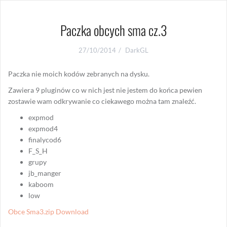
Paczka obcych sma cz.3
27/10/2014
DarkGL
Paczka nie moich kodów zebranych na dysku.
Zawiera 9 pluginów co w nich jest nie jestem do końca pewien
zostawie wam odkrywanie co ciekawego można tam znaleźć.
expmod
expmod4
finalycod6
F_S_H
grupy
jb_manger
kaboom
low
Obce Sma3.zip Download