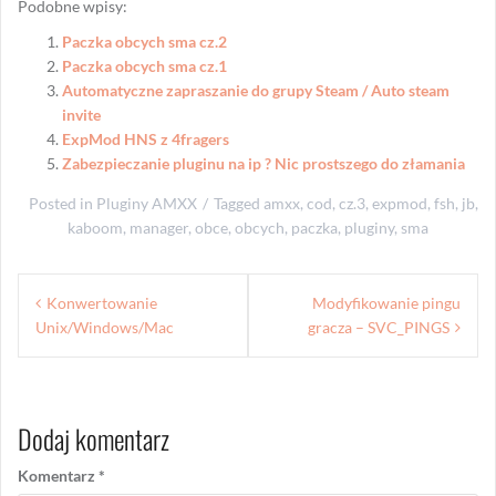
Podobne wpisy:
Paczka obcych sma cz.2
Paczka obcych sma cz.1
Automatyczne zapraszanie do grupy Steam / Auto steam
invite
ExpMod HNS z 4fragers
Zabezpieczanie pluginu na ip ? Nic prostszego do złamania
Posted in
Pluginy AMXX
Tagged
amxx
,
cod
,
cz.3
,
expmod
,
fsh
,
jb
,
kaboom
,
manager
,
obce
,
obcych
,
paczka
,
pluginy
,
sma
Nawigacja
Konwertowanie
Modyfikowanie pingu
wpisu
Unix/Windows/Mac
gracza – SVC_PINGS
Dodaj komentarz
Komentarz
*