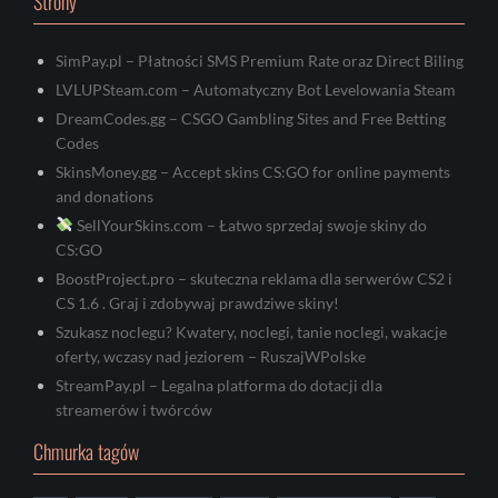
Strony
SimPay.pl – Płatności SMS Premium Rate oraz Direct Biling
LVLUPSteam.com – Automatyczny Bot Levelowania Steam
DreamCodes.gg – CSGO Gambling Sites and Free Betting
Codes
SkinsMoney.gg – Accept skins CS:GO for online payments
and donations
SellYourSkins.com – Łatwo sprzedaj swoje skiny do
CS:GO
BoostProject.pro – skuteczna reklama dla serwerów CS2 i
CS 1.6 . Graj i zdobywaj prawdziwe skiny!
Szukasz noclegu? Kwatery, noclegi, tanie noclegi, wakacje
oferty, wczasy nad jeziorem – RuszajWPolske
StreamPay.pl – Legalna platforma do dotacji dla
streamerów i twórców
Chmurka tagów