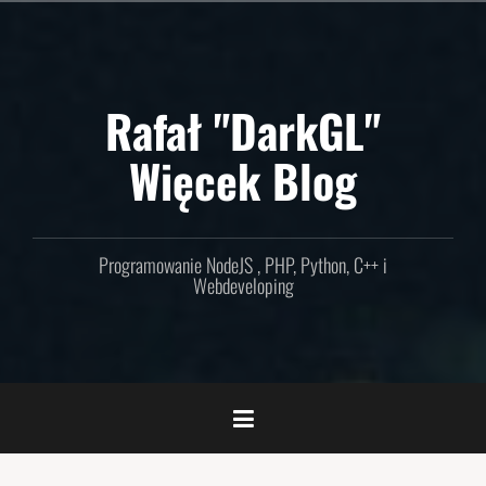
Skip
to
content
Rafał "DarkGL"
Więcek Blog
Programowanie NodeJS , PHP, Python, C++ i
Webdeveloping