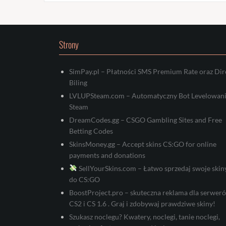
Strony
SimPay.pl – Płatności SMS Premium Rate oraz Dir
Biling
LVLUPSteam.com – Automatyczny Bot Levelowan
Steam
DreamCodes.gg – CSGO Gambling Sites and Free
Betting Codes
SkinsMoney.gg – Accept skins CS:GO for online
payments and donations
SellYourSkins.com – Łatwo sprzedaj swoje skin
do CS:GO
BoostProject.pro – skuteczna reklama dla serwer
CS2 i CS 1.6 . Graj i zdobywaj prawdziwe skiny!
Szukasz noclegu? Kwatery, noclegi, tanie noclegi,