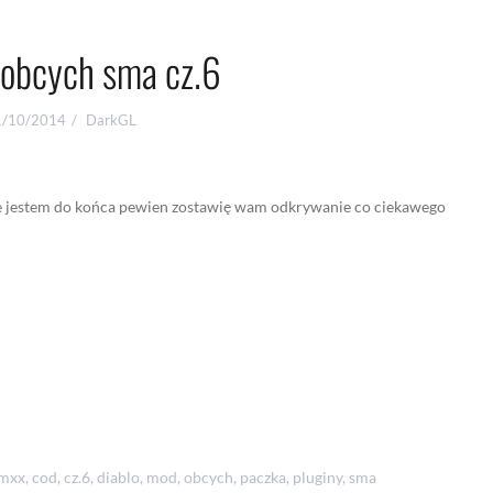
 obcych sma cz.6
1/10/2014
DarkGL
ie jestem do końca pewien zostawię wam odkrywanie co ciekawego
mxx
,
cod
,
cz.6
,
diablo
,
mod
,
obcych
,
paczka
,
pluginy
,
sma