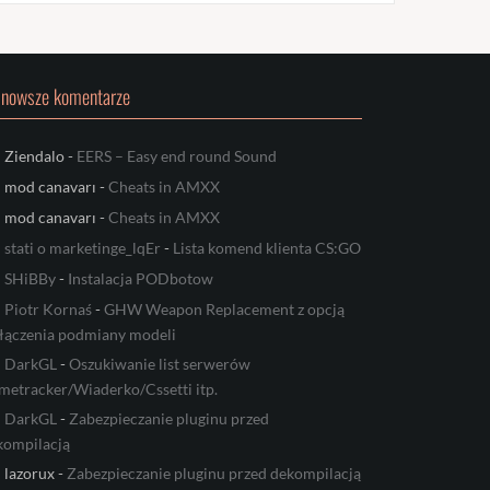
jnowsze komentarze
Ziendalo
-
EERS – Easy end round Sound
mod canavarı
-
Cheats in AMXX
mod canavarı
-
Cheats in AMXX
stati o marketinge_lqEr
-
Lista komend klienta CS:GO
SHiBBy
-
Instalacja PODbotow
Piotr Kornaś
-
GHW Weapon Replacement z opcją
łączenia podmiany modeli
DarkGL
-
Oszukiwanie list serwerów
metracker/Wiaderko/Cssetti itp.
DarkGL
-
Zabezpieczanie pluginu przed
kompilacją
lazorux
-
Zabezpieczanie pluginu przed dekompilacją