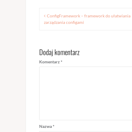
Nawigacja
ConfigFramework – framework do ułatwiania
wpisu
zarządzania configami
Dodaj komentarz
Komentarz
*
Nazwa
*