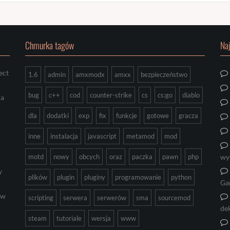
Chmurka tagów
Na
ect
1.6
admin
amxmodx
amxx
bezpieczeństwo
bug
c++
cod
counter-strike
cs
cs:go
diablo
ia
dla
dodatki
exp
fix
funkcje
gotowe
gracza
inne
instalacja
javascript
metamod
mod
motd
nowy
obcych
oraz
paczka
pawn
php
wy
y
plików
plugin
pluginy
programowanie
python
Ga
ów
scripting
serwera
serwerów
sma
sourcemod
de
steam
tutoriale
wersja
www