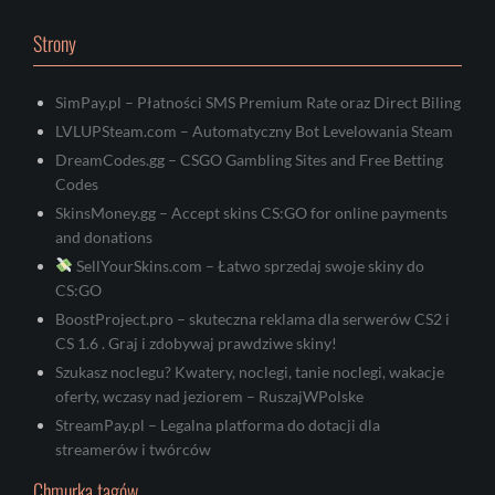
Strony
SimPay.pl – Płatności SMS Premium Rate oraz Direct Biling
LVLUPSteam.com – Automatyczny Bot Levelowania Steam
DreamCodes.gg – CSGO Gambling Sites and Free Betting
Codes
SkinsMoney.gg – Accept skins CS:GO for online payments
and donations
SellYourSkins.com – Łatwo sprzedaj swoje skiny do
CS:GO
BoostProject.pro – skuteczna reklama dla serwerów CS2 i
CS 1.6 . Graj i zdobywaj prawdziwe skiny!
Szukasz noclegu? Kwatery, noclegi, tanie noclegi, wakacje
oferty, wczasy nad jeziorem – RuszajWPolske
StreamPay.pl – Legalna platforma do dotacji dla
streamerów i twórców
Chmurka tagów