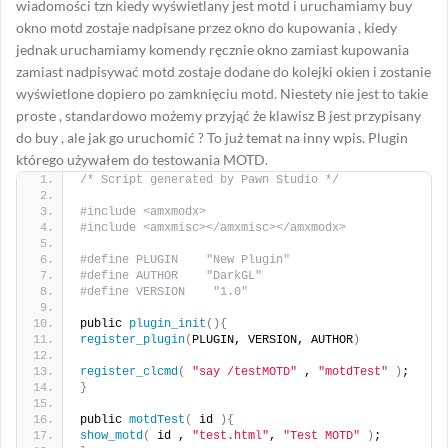
wiadomości tzn kiedy wyświetlany jest motd i uruchamiamy buy
okno motd zostaje nadpisane przez okno do kupowania , kiedy
jednak uruchamiamy komendy ręcznie okno zamiast kupowania
zamiast nadpisywać motd zostaje dodane do kolejki okien i zostanie
wyświetlone dopiero po zamknięciu motd. Niestety nie jest to takie
proste , standardowo możemy przyjąć że klawisz B jest przypisany
do buy , ale jak go uruchomić ? To już temat na inny wpis. Plugin
którego używałem do testowania MOTD.
/* Script generated by Pawn Studio */
#include <amxmodx>
#include <amxmisc></amxmisc></amxmodx>
#define PLUGIN    "New Plugin"
#define AUTHOR    "DarkGL"
#define VERSION    "1.0"
public 
plugin_init
(){
register_plugin
(
PLUGIN, VERSION, AUTHOR
)
register_clcmd
(
"say /testMOTD"
 , 
"motdTest"
)
;
}
public 
motdTest
(
 id 
){
show_motd
(
 id , 
"test.html"
, 
"Test MOTD"
)
;