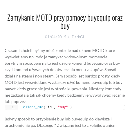
Zamykanie MOTD przy pomocy buyequip oraz
buy
01/04/2015
DarkGL
Czasami chcieli byśmy mieć kontrole nad oknem MOTD które
wyświetlamy np. móc je zamykać w dowolnym momencie.
Sprytnym sposobem na to jest użycie komend buyequip oraz buy
czyli komend używanych do otwierania menu zakupów. Sposób
działa na steam i non steam. Sam sposób jest bardzo prosty kiedy
MOTD jest wyświetlane wystarczy użyć komend buyequip lub buy
nawet kiedy gracz nie jest w strefie kupowania. Niestety komendy
nie zadziałają tak jak chcemy kiedy będziemy je wywoływać ręcznie
lub poprzez
client_cmd
(
 id , 
"buy"
)
jedyny sposób to przypisanie buy lub buyequip do klawisza i
uruchomienie go. Dlaczego ? Związane jest to z kolejkowaniem