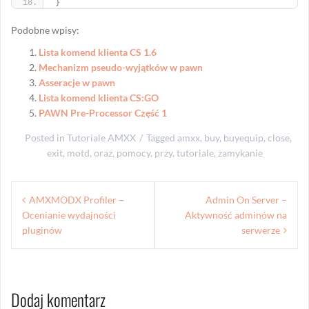
}
Podobne wpisy:
Lista komend klienta CS 1.6
Mechanizm pseudo-wyjątków w pawn
Asseracje w pawn
Lista komend klienta CS:GO
PAWN Pre-Processor Część 1
Posted in
Tutoriale AMXX
Tagged
amxx
,
buy
,
buyequip
,
close
,
exit
,
motd
,
oraz
,
pomocy
,
przy
,
tutoriale
,
zamykanie
Nawigacja
AMXMODX Profiler –
Admin On Server –
wpisu
Ocenianie wydajności
Aktywność adminów na
pluginów
serwerze
Dodaj komentarz