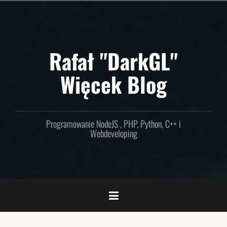
Skip
to
content
Rafał "DarkGL"
Więcek Blog
Programowanie NodeJS , PHP, Python, C++ i
Webdeveloping