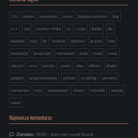
1.6
admin
amxmodx
amxx
bezpieczeństwo
bug
c++
cod
counter-strike
cs
cs:go
diablo
dla
dodatki
exp
fix
funkcje
gotowe
gracza
inne
instalacja
javascript
metamod
mod
motd
nowy
obcych
oraz
paczka
pawn
php
plików
plugin
pluginy
programowanie
python
scripting
serwera
serwerów
sma
sourcemod
steam
tutoriale
wersja
www
Najnowsze komentarze
Ziendalo
-
EERS – Easy end round Sound