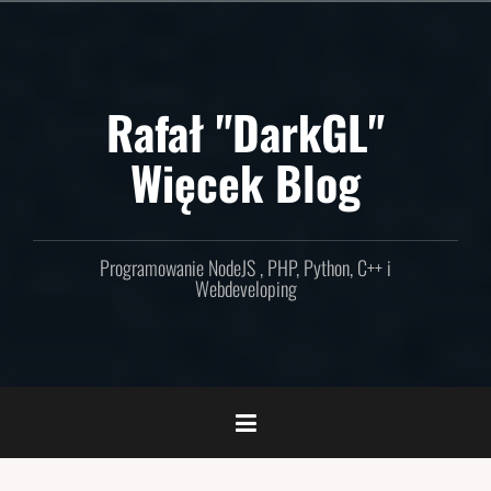
Skip
to
content
Rafał "DarkGL"
Więcek Blog
Programowanie NodeJS , PHP, Python, C++ i
Webdeveloping