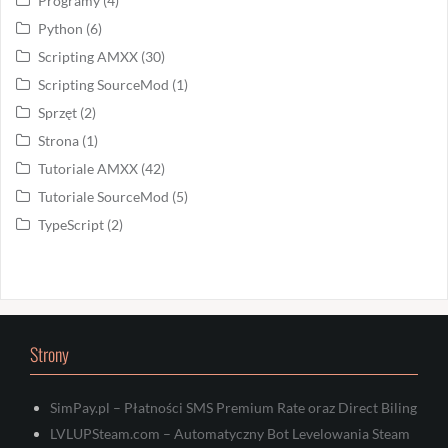
Programy
(4)
Python
(6)
Scripting AMXX
(30)
Scripting SourceMod
(1)
Sprzęt
(2)
Strona
(1)
Tutoriale AMXX
(42)
Tutoriale SourceMod
(5)
TypeScript
(2)
Strony
SimPay.pl – Płatności SMS Premium Rate oraz Direct Biling
LVLUPSteam.com – Automatyczny Bot Levelowania Steam