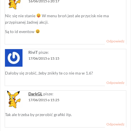
16/06/2015 o 20:17
Nic się nie stanie
W menu broń jest ale przycisk nie ma
przypisanej żadnej akcji.
Są to id eventow
Odpowiedz
RiviT
pisze:
17/06/2015 o 15:15
Dałoby się zrobić, żeby znikły te co nie ma w 1.6?
Odpowiedz
DarkGL
pisze:
17/06/2015 o 15:25
Tak ale trzeba by przerobić grafiki itp.
Odpowiedz