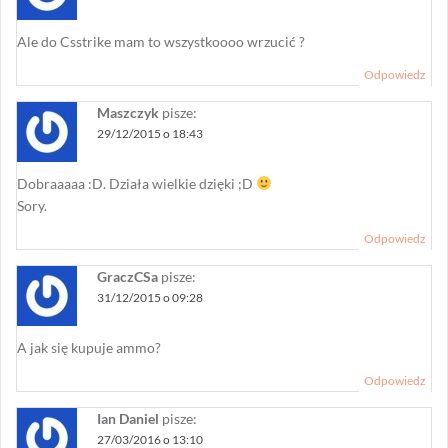
Ale do Csstrike mam to wszystkoooo wrzucić ?
Odpowiedz
Maszczyk
pisze:
29/12/2015 o 18:43
Dobraaaaa :D. Działa wielkie dzięki ;D
Sory.
Odpowiedz
GraczCSa
pisze:
31/12/2015 o 09:28
A jak się kupuje ammo?
Odpowiedz
Ian Daniel
pisze:
27/03/2016 o 13:10