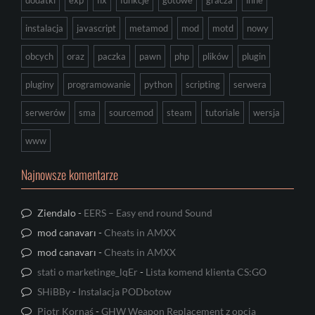
instalacja
javascript
metamod
mod
motd
nowy
obcych
oraz
paczka
pawn
php
plików
plugin
pluginy
programowanie
python
scripting
serwera
serwerów
sma
sourcemod
steam
tutoriale
wersja
www
Najnowsze komentarze
Ziendalo
-
EERS – Easy end round Sound
mod canavarı
-
Cheats in AMXX
mod canavarı
-
Cheats in AMXX
stati o marketinge_lqEr
-
Lista komend klienta CS:GO
SHiBBy
-
Instalacja PODbotow
Piotr Kornaś
-
GHW Weapon Replacement z opcją