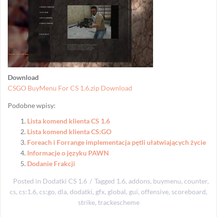
Download
CSGO BuyMenu For CS 1.6.zip Download
Podobne wpisy:
Lista komend klienta CS 1.6
Lista komend klienta CS:GO
Foreach i Forrange implementacja pętli ułatwiających życie
Informacje o języku PAWN
Dodanie Frakcji
Posted in
Dodatki CS 1.6
Tagged
1.6
,
addons
,
buymenu
,
counter
,
cs
,
cs:1.6
,
cs:go
,
dla
,
dodatki
,
gfx
,
global
,
gui
,
offensive
,
scoreboard
,
strike
,
trackescheme