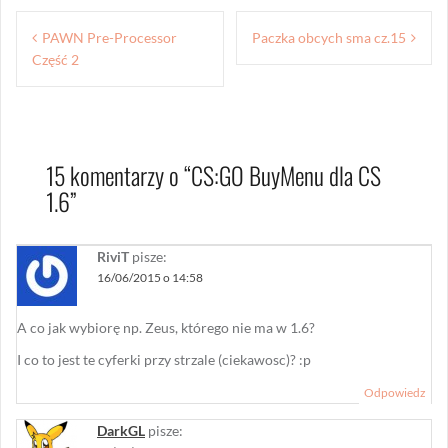
Nawigacja
PAWN Pre-Processor
Paczka obcych sma cz.15
wpisu
Część 2
15 komentarzy o “
CS:GO BuyMenu dla CS
1.6
”
RiviT
pisze:
16/06/2015 o 14:58
A co jak wybiorę np. Zeus, którego nie ma w 1.6?
I co to jest te cyferki przy strzale (ciekawosc)? :p
Odpowiedz
DarkGL
pisze: