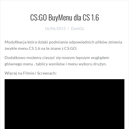
CS:GO BuyMenu dla CS 1.6
16/06/2015
DarkGL
Modyfikacja która dzięki podmianie odpowiednich plików zmienia
zwykłe menu CS 1.6 na te znane z CS:GO.
Dodatkowo możemy cieszyć się nowym lepszym wyglądem
głównego menu , tablicy wyników i menu wyboru drużyn.
Więcej na Filmie i Screenach: