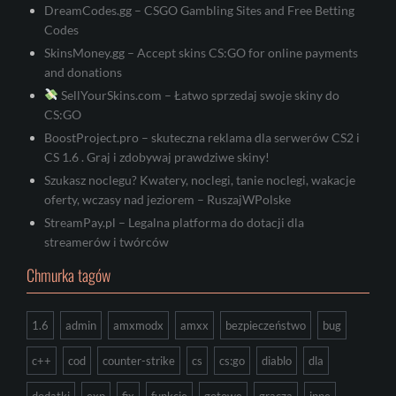
DreamCodes.gg – CSGO Gambling Sites and Free Betting
Codes
SkinsMoney.gg – Accept skins CS:GO for online payments
and donations
SellYourSkins.com – Łatwo sprzedaj swoje skiny do
CS:GO
BoostProject.pro – skuteczna reklama dla serwerów CS2 i
CS 1.6 . Graj i zdobywaj prawdziwe skiny!
Szukasz noclegu? Kwatery, noclegi, tanie noclegi, wakacje
oferty, wczasy nad jeziorem – RuszajWPolske
StreamPay.pl – Legalna platforma do dotacji dla
streamerów i twórców
Chmurka tagów
1.6
admin
amxmodx
amxx
bezpieczeństwo
bug
c++
cod
counter-strike
cs
cs:go
diablo
dla
dodatki
exp
fix
funkcje
gotowe
gracza
inne