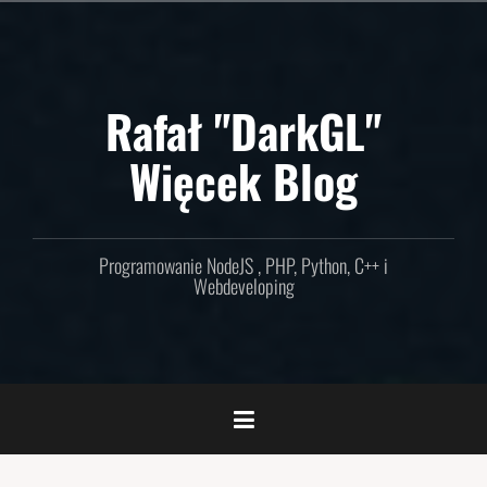
Skip
to
content
Rafał "DarkGL"
Więcek Blog
Programowanie NodeJS , PHP, Python, C++ i
Webdeveloping