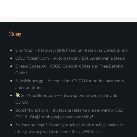
Strony
SimPay.pl – Płatności SMS Premium Rate oraz Direct Biling
LVLUPSteam.com – Automatyczny Bot Levelowania Steam
DreamCodes.gg – CSGO Gambling Sites and Free Betting
Codes
SkinsMoney.gg – Accept skins CS:GO for online payments
and donations
SellYourSkins.com – Łatwo sprzedaj swoje skiny do
CS:GO
BoostProject.pro – skuteczna reklama dla serwerów CS2 i
CS 1.6 . Graj i zdobywaj prawdziwe skiny!
Szukasz noclegu? Kwatery, noclegi, tanie noclegi, wakacje
oferty, wczasy nad jeziorem – RuszajWPolske