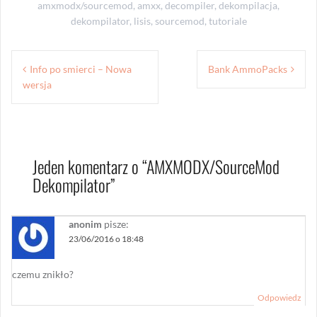
amxmodx/sourcemod
,
amxx
,
decompiler
,
dekompilacja
,
dekompilator
,
lisis
,
sourcemod
,
tutoriale
Nawigacja
Info po smierci – Nowa
Bank AmmoPacks
wpisu
wersja
Jeden komentarz o “
AMXMODX/SourceMod
Dekompilator
”
anonim
pisze:
23/06/2016 o 18:48
czemu znikło?
Odpowiedz