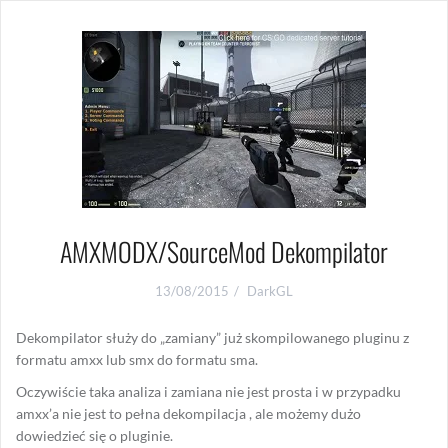
AMXMODX/SourceMod Dekompilator
13/08/2015
DarkGL
Dekompilator służy do „zamiany” już skompilowanego pluginu z
formatu amxx lub smx do formatu sma.
Oczywiście taka analiza i zamiana nie jest prosta i w przypadku
amxx’a nie jest to pełna dekompilacja , ale możemy dużo
dowiedzieć się o pluginie.