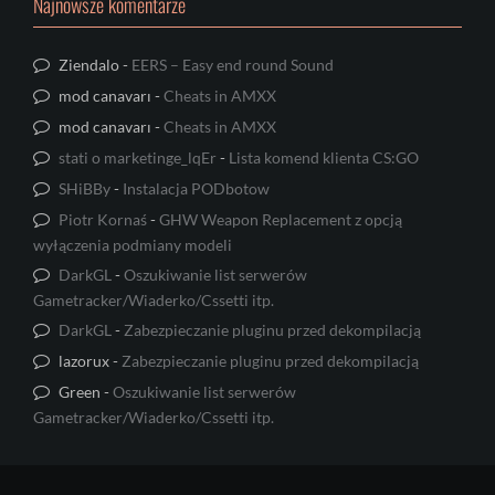
Najnowsze komentarze
Ziendalo
-
EERS – Easy end round Sound
mod canavarı
-
Cheats in AMXX
mod canavarı
-
Cheats in AMXX
stati o marketinge_lqEr
-
Lista komend klienta CS:GO
SHiBBy
-
Instalacja PODbotow
Piotr Kornaś
-
GHW Weapon Replacement z opcją
wyłączenia podmiany modeli
DarkGL
-
Oszukiwanie list serwerów
Gametracker/Wiaderko/Cssetti itp.
DarkGL
-
Zabezpieczanie pluginu przed dekompilacją
lazorux
-
Zabezpieczanie pluginu przed dekompilacją
Green
-
Oszukiwanie list serwerów
Gametracker/Wiaderko/Cssetti itp.