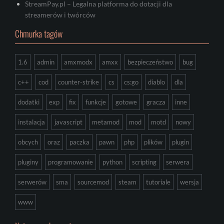
StreamPay.pl – Legalna platforma do dotacji dla
streamerów i twórców
Chmurka tagów
1.6
admin
amxmodx
amxx
bezpieczeństwo
bug
c++
cod
counter-strike
cs
cs:go
diablo
dla
dodatki
exp
fix
funkcje
gotowe
gracza
inne
instalacja
javascript
metamod
mod
motd
nowy
obcych
oraz
paczka
pawn
php
plików
plugin
pluginy
programowanie
python
scripting
serwera
serwerów
sma
sourcemod
steam
tutoriale
wersja
www